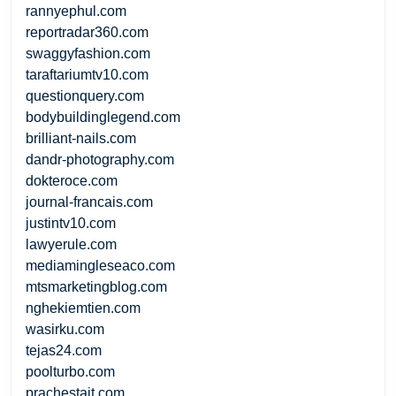
rannyephul.com
reportradar360.com
swaggyfashion.com
taraftariumtv10.com
questionquery.com
bodybuildinglegend.com
brilliant-nails.com
dandr-photography.com
dokteroce.com
journal-francais.com
justintv10.com
lawyerule.com
mediamingleseaco.com
mtsmarketingblog.com
nghekiemtien.com
wasirku.com
tejas24.com
poolturbo.com
prachestait.com