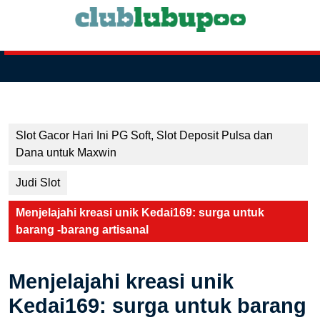
Skip
to
content
Skip
to
Open
content
Button
Slot Gacor Hari Ini PG Soft, Slot Deposit Pulsa dan
Dana untuk Maxwin
Judi Slot
Menjelajahi kreasi unik Kedai169: surga untuk
barang -barang artisanal
Menjelajahi kreasi unik
Kedai169: surga untuk barang