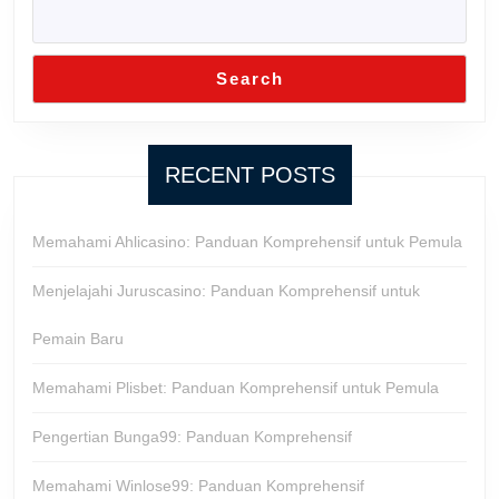
Search
RECENT POSTS
Memahami Ahlicasino: Panduan Komprehensif untuk Pemula
Menjelajahi Juruscasino: Panduan Komprehensif untuk
Pemain Baru
Memahami Plisbet: Panduan Komprehensif untuk Pemula
Pengertian Bunga99: Panduan Komprehensif
Memahami Winlose99: Panduan Komprehensif