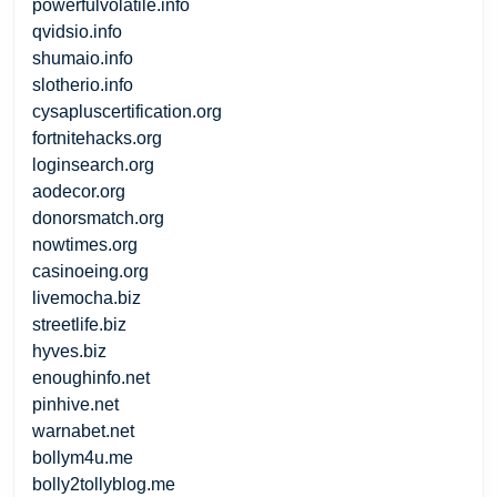
powerfulvolatile.info
qvidsio.info
shumaio.info
slotherio.info
cysapluscertification.org
fortnitehacks.org
loginsearch.org
aodecor.org
donorsmatch.org
nowtimes.org
casinoeing.org
livemocha.biz
streetlife.biz
hyves.biz
enoughinfo.net
pinhive.net
warnabet.net
bollym4u.me
bolly2tollyblog.me