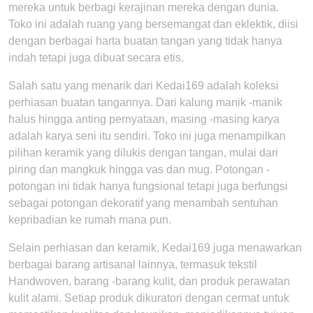
mereka untuk berbagi kerajinan mereka dengan dunia.
Toko ini adalah ruang yang bersemangat dan eklektik, diisi
dengan berbagai harta buatan tangan yang tidak hanya
indah tetapi juga dibuat secara etis.
Salah satu yang menarik dari Kedai169 adalah koleksi
perhiasan buatan tangannya. Dari kalung manik -manik
halus hingga anting pernyataan, masing -masing karya
adalah karya seni itu sendiri. Toko ini juga menampilkan
pilihan keramik yang dilukis dengan tangan, mulai dari
piring dan mangkuk hingga vas dan mug. Potongan -
potongan ini tidak hanya fungsional tetapi juga berfungsi
sebagai potongan dekoratif yang menambah sentuhan
kepribadian ke rumah mana pun.
Selain perhiasan dan keramik, Kedai169 juga menawarkan
berbagai barang artisanal lainnya, termasuk tekstil
Handwoven, barang -barang kulit, dan produk perawatan
kulit alami. Setiap produk dikuratori dengan cermat untuk