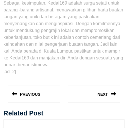
Sebagai kesimpulan, Kedai169 adalah surga sejati untuk
barang -barang artisanal, menawarkan pilihan harta buatan
tangan yang unik dan beragam yang pasti akan
menyenangkan dan menginspirasi. Dengan komitmennya
untuk mendukung pengrajin lokal dan mempromosikan
keberlanjutan, toko butik ini adalah contoh cemerlang dari
keindahan dan nilai pengerjaan buatan tangan. Jadi lain
kali Anda berada di Kuala Lumpur, pastikan untuk mampir
ke Kedai169 dan manjakan diri Anda dengan sesuatu yang
benar -benar istimewa.
[ad_2]
Post
navigation
PREVIOUS
NEXT
Previous
Next
post:
post:
Related Post