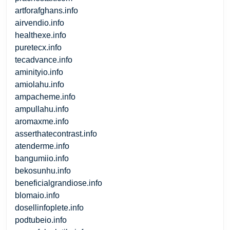
artforafghans.info
airvendio.info
healthexe.info
puretecx.info
tecadvance.info
aminityio.info
amiolahu.info
ampacheme.info
ampullahu.info
aromaxme.info
asserthatecontrast.info
atenderme.info
bangumiio.info
bekosunhu.info
beneficialgrandiose.info
blomaio.info
dosellinfoplete.info
podtubeio.info