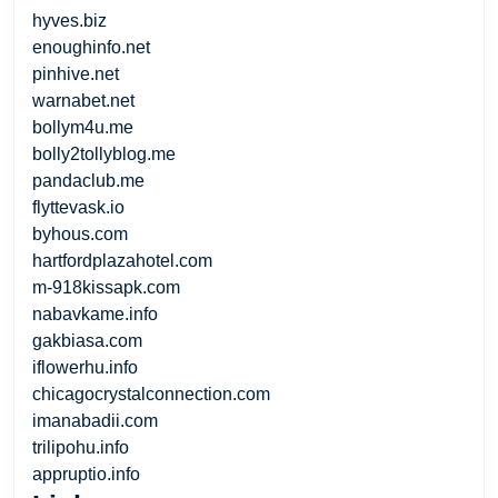
hyves.biz
enoughinfo.net
pinhive.net
warnabet.net
bollym4u.me
bolly2tollyblog.me
pandaclub.me
flyttevask.io
byhous.com
hartfordplazahotel.com
m-918kissapk.com
nabavkame.info
gakbiasa.com
iflowerhu.info
chicagocrystalconnection.com
imanabadii.com
trilipohu.info
appruptio.info