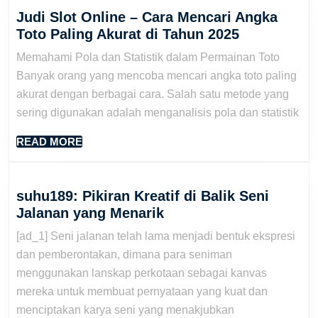
Judi Slot Online – Cara Mencari Angka
Judi
Toto Paling Akurat di Tahun 2025
Slot
Memahami Pola dan Statistik dalam Permainan Toto
Online
Banyak orang yang mencoba mencari angka toto paling
–
akurat dengan berbagai cara. Salah satu metode yang
Cara
sering digunakan adalah menganalisis pola dan statistik
Mencari
Angka
READ
READ MORE
Toto
MORE
Paling
Akurat
suhu189: Pikiran Kreatif di Balik Seni
di
suhu189:
Jalanan yang Menarik
Tahun
Pikiran
[ad_1] Seni jalanan telah lama menjadi bentuk ekspresi
2025
Kreatif
dan pemberontakan, dimana para seniman
di
menggunakan lanskap perkotaan sebagai kanvas
Balik
mereka untuk membuat pernyataan yang kuat dan
Seni
menciptakan karya seni yang menakjubkan
Jalanan