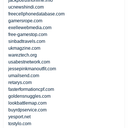
jackpotrushonline.info
ucnewshindi.com
freecellphonedatabase.com
gamersrope.com
exellewebmedia.com
free-gamestop.com
sinbadtravels.com
ukmagzine.com
wareztech.org
usabestnetwork.com
jessepinkmanoutfit.com
umailsend.com
retarys.com
fasterformationcpf.com
goldensnuggles.com
lookbattlemap.com
buyrdpservice.com
yesport.net
tostylo.com