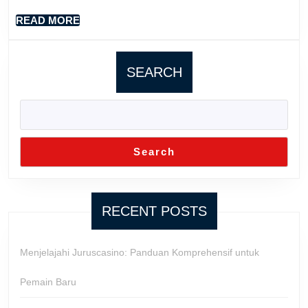
yang
READ
READ MORE
Menarik
MORE
SEARCH
Search
RECENT POSTS
Menjelajahi Juruscasino: Panduan Komprehensif untuk
Pemain Baru