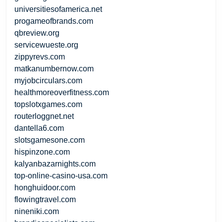
universitiesofamerica.net
progameofbrands.com
qbreview.org
servicewueste.org
zippyrevs.com
matkanumbernow.com
myjobcirculars.com
healthmoreoverfitness.com
topslotxgames.com
routerloggnet.net
dantella6.com
slotsgamesone.com
hispinzone.com
kalyanbazarnights.com
top-online-casino-usa.com
honghuidoor.com
flowingtravel.com
nineniki.com