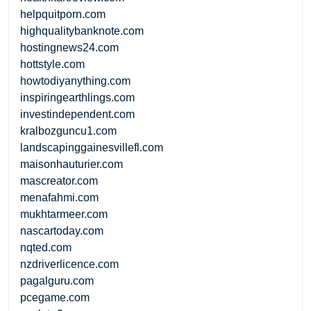
helpquitporn.com
highqualitybanknote.com
hostingnews24.com
hottstyle.com
howtodiyanything.com
inspiringearthlings.com
investindependent.com
kralbozguncu1.com
landscapinggainesvillefl.com
maisonhauturier.com
mascreator.com
menafahmi.com
mukhtarmeer.com
nascartoday.com
nqted.com
nzdriverlicence.com
pagalguru.com
pcegame.com