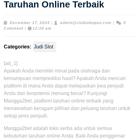
Taruhan Online Terbaik
December
admin@clubl
December 17, 2024
|
admin@clublubupoo.com
|
0
17,
Comment
|
12:24 am
2024
Categories:
Judi Slot
[ad_1]
Apakah Anda memiliki minat pada olahraga dan
kemampuan memprediksi hasil? Apakah Anda mencari
platform di mana Anda dapat melepaskan jiwa penjudi
Anda dan berpotensi menang besar? Kunjungi
Mangga2bet, platform taruhan online terbaik yang
menawarkan beragam pilihan dan peluang taruhan untuk
setiap jenis penjudi.
Mangga2bet adalah toko serba ada untuk semua
kebutuhan taruhan online Anda. Baik Anda penggemar