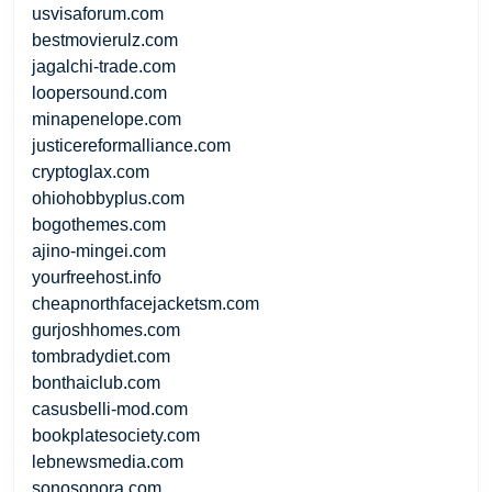
usvisaforum.com
bestmovierulz.com
jagalchi-trade.com
loopersound.com
minapenelope.com
justicereformalliance.com
cryptoglax.com
ohiohobbyplus.com
bogothemes.com
ajino-mingei.com
yourfreehost.info
cheapnorthfacejacketsm.com
gurjoshhomes.com
tombradydiet.com
bonthaiclub.com
casusbelli-mod.com
bookplatesociety.com
lebnewsmedia.com
sonosonora.com