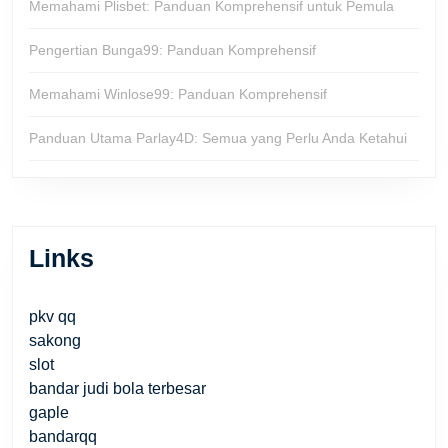
Memahami Plisbet: Panduan Komprehensif untuk Pemula
Pengertian Bunga99: Panduan Komprehensif
Memahami Winlose99: Panduan Komprehensif
Panduan Utama Parlay4D: Semua yang Perlu Anda Ketahui
Links
pkv qq
sakong
slot
bandar judi bola terbesar
gaple
bandarqq