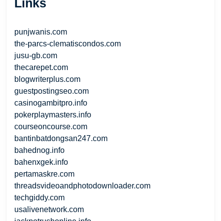
Links
punjwanis.com
the-parcs-clematiscondos.com
jusu-gb.com
thecarepet.com
blogwriterplus.com
guestpostingseo.com
casinogambitpro.info
pokerplaymasters.info
courseoncourse.com
bantinbatdongsan247.com
bahednog.info
bahenxgek.info
pertamaskre.com
threadsvideoandphotodownloader.com
techgiddy.com
usalivenetwork.com