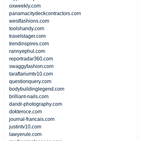
oxweekly.com
panamacitydeckcontractors.com
westfashions.com
toolshandy.com
travelstager.com
trendinspires.com
rannyephul.com
reportradar360.com
swaggyfashion.com
taraftariumtv10.com
questionquery.com
bodybuildinglegend.com
brilliant-nails.com
dandr-photography.com
dokteroce.com
journal-francais.com
justintv10.com
lawyerule.com