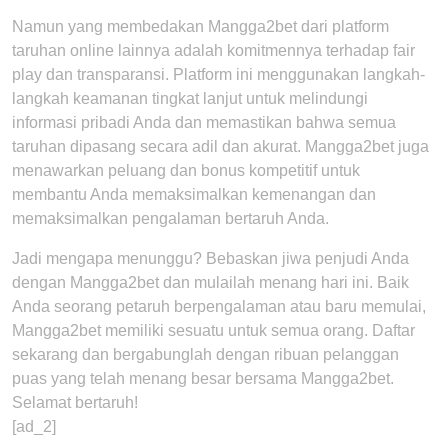
Namun yang membedakan Mangga2bet dari platform
taruhan online lainnya adalah komitmennya terhadap fair
play dan transparansi. Platform ini menggunakan langkah-
langkah keamanan tingkat lanjut untuk melindungi
informasi pribadi Anda dan memastikan bahwa semua
taruhan dipasang secara adil dan akurat. Mangga2bet juga
menawarkan peluang dan bonus kompetitif untuk
membantu Anda memaksimalkan kemenangan dan
memaksimalkan pengalaman bertaruh Anda.
Jadi mengapa menunggu? Bebaskan jiwa penjudi Anda
dengan Mangga2bet dan mulailah menang hari ini. Baik
Anda seorang petaruh berpengalaman atau baru memulai,
Mangga2bet memiliki sesuatu untuk semua orang. Daftar
sekarang dan bergabunglah dengan ribuan pelanggan
puas yang telah menang besar bersama Mangga2bet.
Selamat bertaruh!
[ad_2]