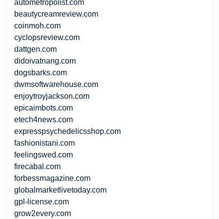
autometropolist.com
beautycreamreview.com
coinmoh.com
cyclopsreview.com
dattgen.com
didoivatnang.com
dogsbarks.com
dwmsoftwarehouse.com
enjoytroyjackson.com
epicaimbots.com
etech4news.com
expresspsychedelicsshop.com
fashionistani.com
feelingswed.com
firecabal.com
forbessmagazine.com
globalmarketlivetoday.com
gpl-license.com
grow2every.com