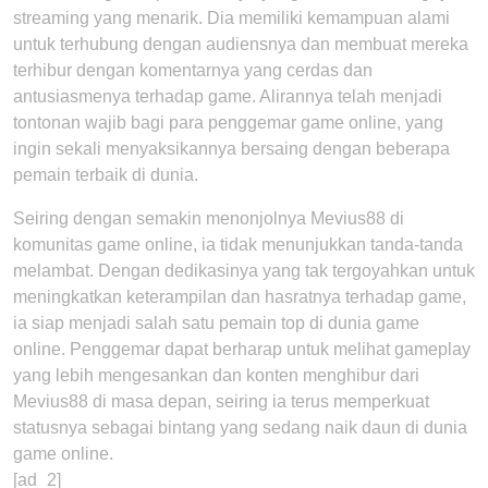
streaming yang menarik. Dia memiliki kemampuan alami
untuk terhubung dengan audiensnya dan membuat mereka
terhibur dengan komentarnya yang cerdas dan
antusiasmenya terhadap game. Alirannya telah menjadi
tontonan wajib bagi para penggemar game online, yang
ingin sekali menyaksikannya bersaing dengan beberapa
pemain terbaik di dunia.
Seiring dengan semakin menonjolnya Mevius88 di
komunitas game online, ia tidak menunjukkan tanda-tanda
melambat. Dengan dedikasinya yang tak tergoyahkan untuk
meningkatkan keterampilan dan hasratnya terhadap game,
ia siap menjadi salah satu pemain top di dunia game
online. Penggemar dapat berharap untuk melihat gameplay
yang lebih mengesankan dan konten menghibur dari
Mevius88 di masa depan, seiring ia terus memperkuat
statusnya sebagai bintang yang sedang naik daun di dunia
game online.
[ad_2]