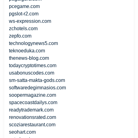
pcegame.com
pgslot-r2.com
ws-expression.com
zchotels.com
zepfo.com
technologynews5.com
teknoeduka.com
thenews-blog.com
todaycryptotimes.com
usabonuscodes.com
sm-satta-makta-gods.com
softwaredegimnasios.com
soopermagazine.com
spacecoastdailys.com
readytrademark.com
renovationsrated.com
scoziarestaurant.com
seohart.com