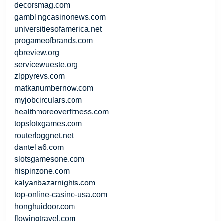
decorsmag.com
gamblingcasinonews.com
universitiesofamerica.net
progameofbrands.com
qbreview.org
servicewueste.org
zippyrevs.com
matkanumbernow.com
myjobcirculars.com
healthmoreoverfitness.com
topslotxgames.com
routerloggnet.net
dantella6.com
slotsgamesone.com
hispinzone.com
kalyanbazarnights.com
top-online-casino-usa.com
honghuidoor.com
flowingtravel.com