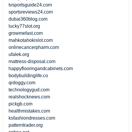
tvsportsguide24.com
sportsreviews24.com
dubai360blog.com
lucky77slot.org
growmefast.com
mahkotahokislot.com
onlinecancerpharm.com
ufalek.org
mattress-disposal.com
happyflooringandcabinets.com
bodybuildinglife.co
qrdoggy.com
technologygud.com
realshocknews.com
pickgb.com
healthmistakes.com
ksfashiondresses.com
patterntrader.org