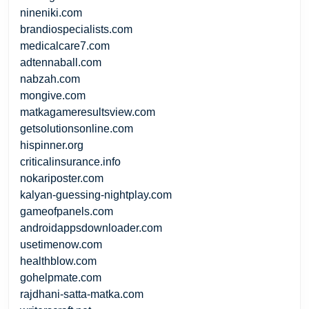
nineniki.com
brandiospecialists.com
medicalcare7.com
adtennaball.com
nabzah.com
mongive.com
matkagameresultsview.com
getsolutionsonline.com
hispinner.org
criticalinsurance.info
nokariposter.com
kalyan-guessing-nightplay.com
gameofpanels.com
androidappsdownloader.com
usetimenow.com
healthblow.com
gohelpmate.com
rajdhani-satta-matka.com