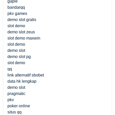
gaple
bandarqq
pkv games
demo slot gratis
slot demo
demo slot zeus
slot demo maxwin
slot demo
demo slot
demo slot pg
slot demo
qq
link alternatif sbobet
data hk lengkap
demo slot
pragmatic
pkv
poker online
situs qq