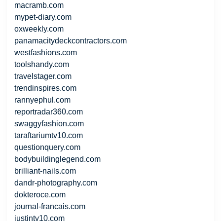
macramb.com
mypet-diary.com
oxweekly.com
panamacitydeckcontractors.com
westfashions.com
toolshandy.com
travelstager.com
trendinspires.com
rannyephul.com
reportradar360.com
swaggyfashion.com
taraftariumtv10.com
questionquery.com
bodybuildinglegend.com
brilliant-nails.com
dandr-photography.com
dokteroce.com
journal-francais.com
justintv10.com