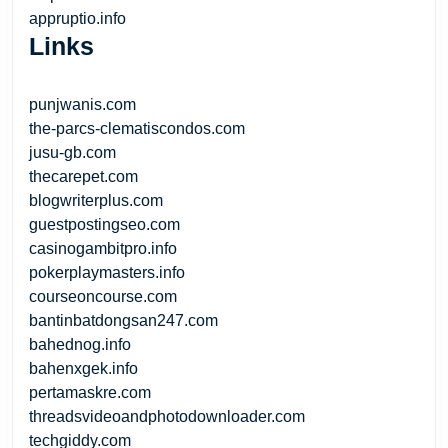
appruptio.info
Links
punjwanis.com
the-parcs-clematiscondos.com
jusu-gb.com
thecarepet.com
blogwriterplus.com
guestpostingseo.com
casinogambitpro.info
pokerplaymasters.info
courseoncourse.com
bantinbatdongsan247.com
bahednog.info
bahenxgek.info
pertamaskre.com
threadsvideoandphotodownloader.com
techgiddy.com