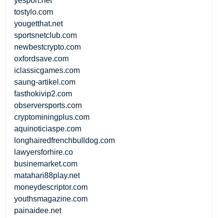
yesport.net
tostylo.com
yougetthat.net
sportsnetclub.com
newbestcrypto.com
oxfordsave.com
iclassicgames.com
saung-artikel.com
fasthokivip2.com
observersports.com
cryptominingplus.com
aquinoticiaspe.com
longhairedfrenchbulldog.com
lawyersforhire.co
businemarket.com
matahari88play.net
moneydescriptor.com
youthsmagazine.com
painaidee.net