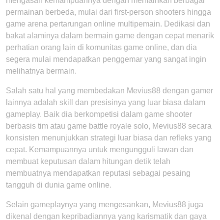
mengasah kemampuannya dengan memainkan berbagai
permainan berbeda, mulai dari first-person shooters hingga
game arena pertarungan online multipemain. Dedikasi dan
bakat alaminya dalam bermain game dengan cepat menarik
perhatian orang lain di komunitas game online, dan dia
segera mulai mendapatkan penggemar yang sangat ingin
melihatnya bermain.
Salah satu hal yang membedakan Mevius88 dengan gamer
lainnya adalah skill dan presisinya yang luar biasa dalam
gameplay. Baik dia berkompetisi dalam game shooter
berbasis tim atau game battle royale solo, Mevius88 secara
konsisten menunjukkan strategi luar biasa dan refleks yang
cepat. Kemampuannya untuk mengungguli lawan dan
membuat keputusan dalam hitungan detik telah
membuatnya mendapatkan reputasi sebagai pesaing
tangguh di dunia game online.
Selain gameplaynya yang mengesankan, Mevius88 juga
dikenal dengan kepribadiannya yang karismatik dan gaya