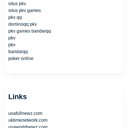
situs pkv
situs pkv games
pkv qq
dominoqq pkv
pkv games bandarqq
pkv
pkv
bandarqq
poker online
Links
usafullnewz.com
uktimenetwork.com
usaworldnewz.com