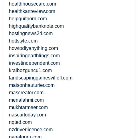
healthhousecare.com
healthkartreview.com
helpquitporn.com
highqualitybanknote.com
hostingnews24.com
hottstyle.com
howtodiyanything.com
inspiringearthlings.com
investindependent.com
kralbozguncu1.com
landscapinggainesvillefl.com
maisonhauturier.com
mascreator.com
menafahmi.com
mukhtarmeer.com
nascartoday.com
nqted.com
nzdriverlicence.com
pagalguru.com