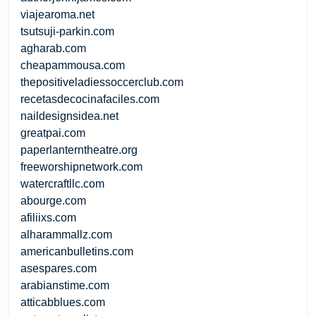
viajearoma.net
tsutsuji-parkin.com
agharab.com
cheapammousa.com
thepositiveladiessoccerclub.com
recetasdecocinafaciles.com
naildesignsidea.net
greatpai.com
paperlanterntheatre.org
freeworshipnetwork.com
watercraftllc.com
abourge.com
afiliixs.com
alharammallz.com
americanbulletins.com
asespares.com
arabianstime.com
atticabblues.com