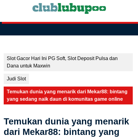
Skip
to
content
Skip
to
Open
content
Button
Slot Gacor Hari Ini PG Soft, Slot Deposit Pulsa dan
Dana untuk Maxwin
Judi Slot
Temukan dunia yang menarik dari Mekar88: bintang
yang sedang naik daun di komunitas game online
Temukan dunia yang menarik
dari Mekar88: bintang yang