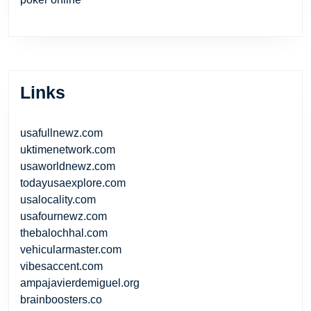
Links
usafullnewz.com
uktimenetwork.com
usaworldnewz.com
todayusaexplore.com
usalocality.com
usafournewz.com
thebalochhal.com
vehicularmaster.com
vibesaccent.com
ampajavierdemiguel.org
brainboosters.co