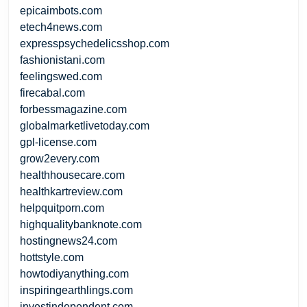
epicaimbots.com
etech4news.com
expresspsychedelicsshop.com
fashionistani.com
feelingswed.com
firecabal.com
forbessmagazine.com
globalmarketlivetoday.com
gpl-license.com
grow2every.com
healthhousecare.com
healthkartreview.com
helpquitporn.com
highqualitybanknote.com
hostingnews24.com
hottstyle.com
howtodiyanything.com
inspiringearthlings.com
investindependent.com