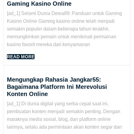
Selami
Gaming Kasino Online
Dunia
[ad_1] Selami Dunia Dewa89: Panduan untuk Gaming
Dewa89:
Kasino Online Gaming kasino online telah menjadi
Panduan
semakin populer dalam beberapa tahun terakhir,
untuk
memungkinkan pemain untuk menikmati permainan
Gaming
kasino favorit mereka dari kenyamanan
Kasino
Online
READ
READ MORE
MORE
Mengungkap Rahasia Jangkar55:
Bagaimana Platform Ini Merevolusi
Mengungkap
Konten Online
Rahasia
[ad_1] Di dunia digital yang serba cepat saat ini,
Jangkar55:
pembuatan konten menjadi semakin penting. Dengan
Bagaimana
maraknya media sosial, blog, dan platform online
Platform
lainnya, selalu ada permintaan akan konten segar dan
Ini