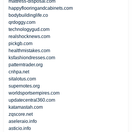
mattress-disposal.com
happyflooringandcabinets.com
bodybuildinglife.co
qrdoggy.com
technologygud.com
realshocknews.com
pickgb.com
healthmistakes.com
ksfashiondresses.com
patterntrader.org
cnhpa.net
sitalotus.com
supernotes.org
worldsportsempires.com
updatecentral360.com
katamastah.com
zqscore.net
aseleraio.info
asticio.info