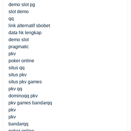
demo slot pg
slot demo
qq
link alternatif sbobet
data hk lengkap
demo slot
pragmatic
pkv
poker online
situs qq
situs pkv
situs pkv games
pkv qq
dominoqq pkv
pkv games bandarqq
pkv
pkv
bandarqq
poker online