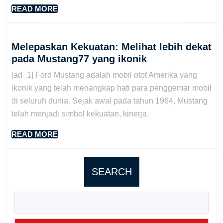
Merevolusi
READ
READ MORE
Konten
MORE
Online
Melepaskan Kekuatan: Melihat lebih dekat
Melepaskan
pada Mustang77 yang ikonik
Kekuatan:
[ad_1] Ford Mustang adalah mobil otot Amerika yang
Melihat
ikonik yang telah menangkap hati para penggemar mobil
lebih
di seluruh dunia. Sejak awal pada tahun 1964, Mustang
dekat
telah menjadi simbol kekuatan, kinerja,
pada
Mustang77
READ
READ MORE
yang
MORE
ikonik
SEARCH