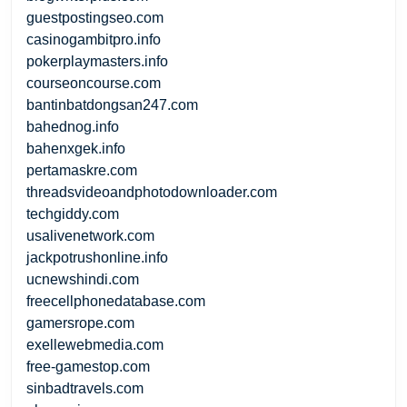
guestpostingseo.com
casinogambitpro.info
pokerplaymasters.info
courseoncourse.com
bantinbatdongsan247.com
bahednog.info
bahenxgek.info
pertamaskre.com
threadsvideoandphotodownloader.com
techgiddy.com
usalivenetwork.com
jackpotrushonline.info
ucnewshindi.com
freecellphonedatabase.com
gamersrope.com
exellewebmedia.com
free-gamestop.com
sinbadtravels.com