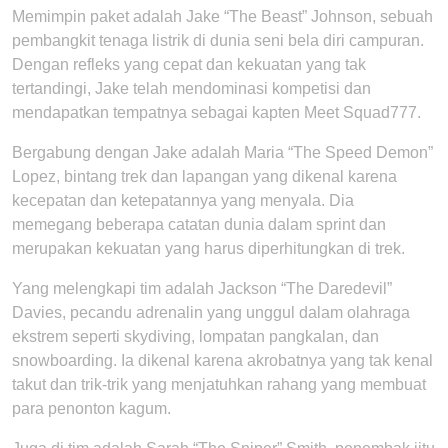
Memimpin paket adalah Jake “The Beast” Johnson, sebuah
pembangkit tenaga listrik di dunia seni bela diri campuran.
Dengan refleks yang cepat dan kekuatan yang tak
tertandingi, Jake telah mendominasi kompetisi dan
mendapatkan tempatnya sebagai kapten Meet Squad777.
Bergabung dengan Jake adalah Maria “The Speed ​​Demon”
Lopez, bintang trek dan lapangan yang dikenal karena
kecepatan dan ketepatannya yang menyala. Dia
memegang beberapa catatan dunia dalam sprint dan
merupakan kekuatan yang harus diperhitungkan di trek.
Yang melengkapi tim adalah Jackson “The Daredevil”
Davies, pecandu adrenalin yang unggul dalam olahraga
ekstrem seperti skydiving, lompatan pangkalan, dan
snowboarding. Ia dikenal karena akrobatnya yang tak kenal
takut dan trik-trik yang menjatuhkan rahang yang membuat
para penonton kagum.