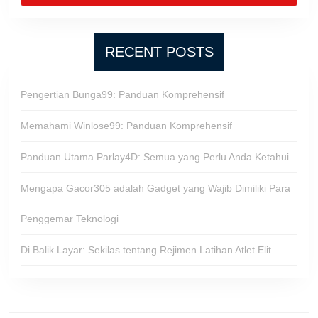
RECENT POSTS
Pengertian Bunga99: Panduan Komprehensif
Memahami Winlose99: Panduan Komprehensif
Panduan Utama Parlay4D: Semua yang Perlu Anda Ketahui
Mengapa Gacor305 adalah Gadget yang Wajib Dimiliki Para
Penggemar Teknologi
Di Balik Layar: Sekilas tentang Rejimen Latihan Atlet Elit