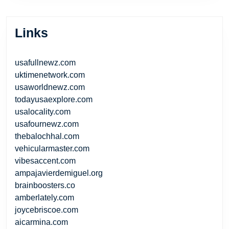
Links
usafullnewz.com
uktimenetwork.com
usaworldnewz.com
todayusaexplore.com
usalocality.com
usafournewz.com
thebalochhal.com
vehicularmaster.com
vibesaccent.com
ampajavierdemiguel.org
brainboosters.co
amberlately.com
joycebriscoe.com
aicarmina.com