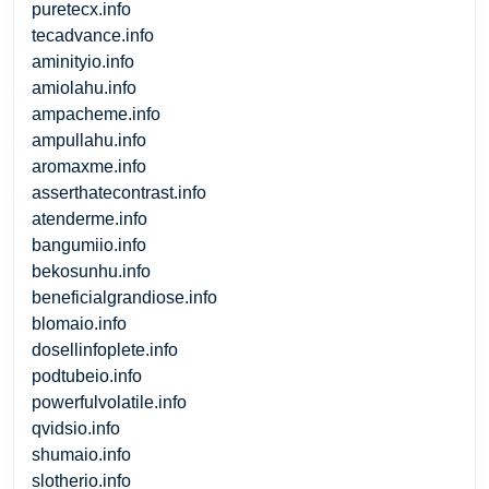
puretecx.info
tecadvance.info
aminityio.info
amiolahu.info
ampacheme.info
ampullahu.info
aromaxme.info
asserthatecontrast.info
atenderme.info
bangumiio.info
bekosunhu.info
beneficialgrandiose.info
blomaio.info
dosellinfoplete.info
podtubeio.info
powerfulvolatile.info
qvidsio.info
shumaio.info
slotherio.info