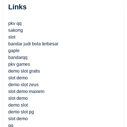
Links
pkv qq
sakong
slot
bandar judi bola terbesar
gaple
bandarqq
pkv games
demo slot gratis
slot demo
demo slot zeus
slot demo maxwin
slot demo
demo slot
demo slot pg
slot demo
qq