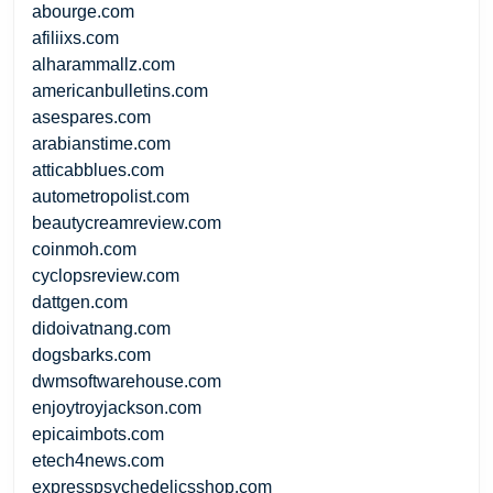
abourge.com
afiliixs.com
alharammallz.com
americanbulletins.com
asespares.com
arabianstime.com
atticabblues.com
autometropolist.com
beautycreamreview.com
coinmoh.com
cyclopsreview.com
dattgen.com
didoivatnang.com
dogsbarks.com
dwmsoftwarehouse.com
enjoytroyjackson.com
epicaimbots.com
etech4news.com
expresspsychedelicsshop.com