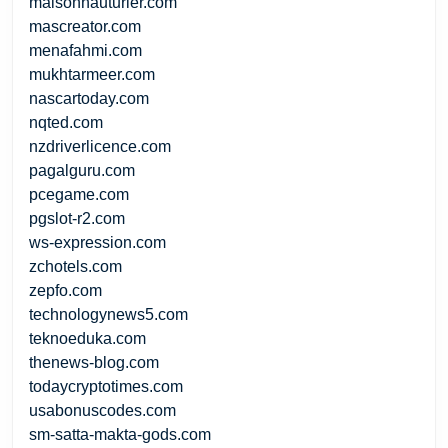
maisonhauturier.com
mascreator.com
menafahmi.com
mukhtarmeer.com
nascartoday.com
nqted.com
nzdriverlicence.com
pagalguru.com
pcegame.com
pgslot-r2.com
ws-expression.com
zchotels.com
zepfo.com
technologynews5.com
teknoeduka.com
thenews-blog.com
todaycryptotimes.com
usabonuscodes.com
sm-satta-makta-gods.com