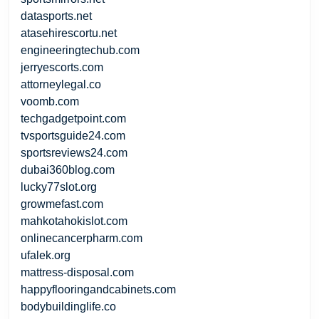
datasports.net
atasehirescortu.net
engineeringtechub.com
jerryescorts.com
attorneylegal.co
voomb.com
techgadgetpoint.com
tvsportsguide24.com
sportsreviews24.com
dubai360blog.com
lucky77slot.org
growmefast.com
mahkotahokislot.com
onlinecancerpharm.com
ufalek.org
mattress-disposal.com
happyflooringandcabinets.com
bodybuildinglife.co