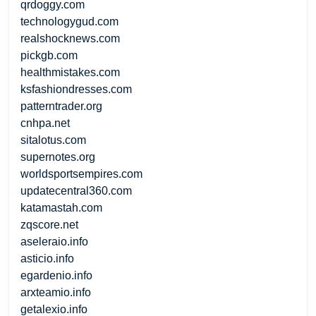
qrdoggy.com
technologygud.com
realshocknews.com
pickgb.com
healthmistakes.com
ksfashiondresses.com
patterntrader.org
cnhpa.net
sitalotus.com
supernotes.org
worldsportsempires.com
updatecentral360.com
katamastah.com
zqscore.net
aseleraio.info
asticio.info
egardenio.info
arxteamio.info
getalexio.info