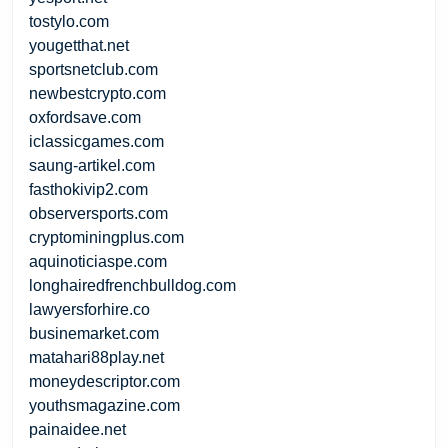
tostylo.com
yougetthat.net
sportsnetclub.com
newbestcrypto.com
oxfordsave.com
iclassicgames.com
saung-artikel.com
fasthokivip2.com
observersports.com
cryptominingplus.com
aquinoticiaspe.com
longhairedfrenchbulldog.com
lawyersforhire.co
businemarket.com
matahari88play.net
moneydescriptor.com
youthsmagazine.com
painaidee.net