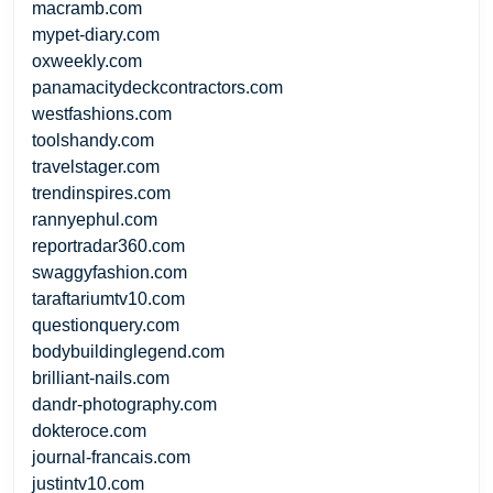
macramb.com
mypet-diary.com
oxweekly.com
panamacitydeckcontractors.com
westfashions.com
toolshandy.com
travelstager.com
trendinspires.com
rannyephul.com
reportradar360.com
swaggyfashion.com
taraftariumtv10.com
questionquery.com
bodybuildinglegend.com
brilliant-nails.com
dandr-photography.com
dokteroce.com
journal-francais.com
justintv10.com