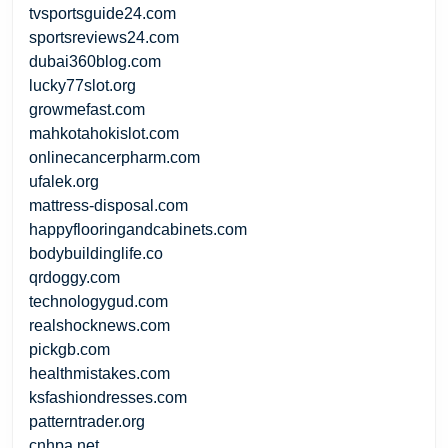
tvsportsguide24.com
sportsreviews24.com
dubai360blog.com
lucky77slot.org
growmefast.com
mahkotahokislot.com
onlinecancerpharm.com
ufalek.org
mattress-disposal.com
happyflooringandcabinets.com
bodybuildinglife.co
qrdoggy.com
technologygud.com
realshocknews.com
pickgb.com
healthmistakes.com
ksfashiondresses.com
patterntrader.org
cnhpa.net