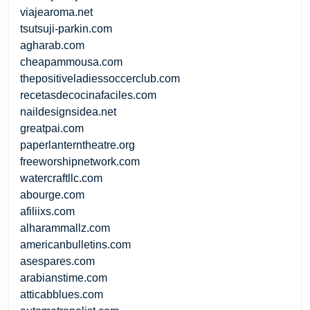
viajearoma.net
tsutsuji-parkin.com
agharab.com
cheapammousa.com
thepositiveladiessoccerclub.com
recetasdecocinafaciles.com
naildesignsidea.net
greatpai.com
paperlanterntheatre.org
freeworshipnetwork.com
watercraftllc.com
abourge.com
afiliixs.com
alharammallz.com
americanbulletins.com
asespares.com
arabianstime.com
atticabblues.com