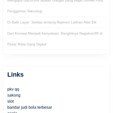
Mengapa Gacor305 adalah Gadget yang Wajib Dimiliki Para
Penggemar Teknologi
Di Balik Layar: Sekilas tentang Rejimen Latihan Atlet Elit
Dari Konsep Menjadi Kenyataan: Bangkitnya Nagakoin99 di
Pasar Mata Uang Digital
Links
pkv qq
sakong
slot
bandar judi bola terbesar