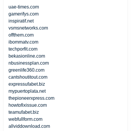
uae-times.com
gamerifys.com
inspiratif.net
vsmsnetworks.com
offthem.com
ibommatv.com
techporfit.com
bekasionline.com
nbusinessplan.com
greenlife360.com
cantshoutitout.com
expressufabet.biz
mypuertoplata.net
thepioneerxpress.com
howtofixissue.com
teamufabet.biz
webfullform.com
allviddownload.com