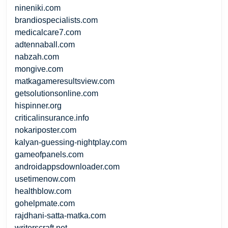
nineniki.com
brandiospecialists.com
medicalcare7.com
adtennaball.com
nabzah.com
mongive.com
matkagameresultsview.com
getsolutionsonline.com
hispinner.org
criticalinsurance.info
nokariposter.com
kalyan-guessing-nightplay.com
gameofpanels.com
androidappsdownloader.com
usetimenow.com
healthblow.com
gohelpmate.com
rajdhani-satta-matka.com
writerscraft.net