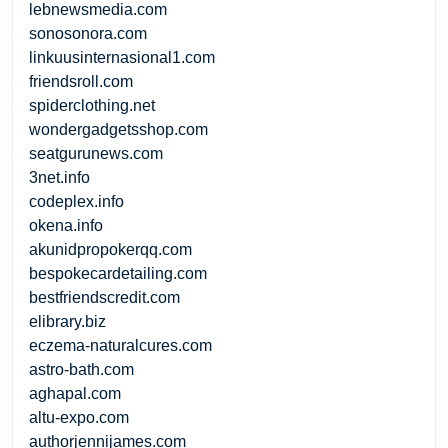
lebnewsmedia.com
sonosonora.com
linkuusinternasional1.com
friendsroll.com
spiderclothing.net
wondergadgetsshop.com
seatgurunews.com
3net.info
codeplex.info
okena.info
akunidpropokerqq.com
bespokecardetailing.com
bestfriendscredit.com
elibrary.biz
eczema-naturalcures.com
astro-bath.com
aghapal.com
altu-expo.com
authorjennijames.com