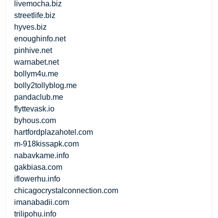
livemocha.biz
streetlife.biz
hyves.biz
enoughinfo.net
pinhive.net
warnabet.net
bollym4u.me
bolly2tollyblog.me
pandaclub.me
flyttevask.io
byhous.com
hartfordplazahotel.com
m-918kissapk.com
nabavkame.info
gakbiasa.com
iflowerhu.info
chicagocrystalconnection.com
imanabadii.com
trilipohu.info