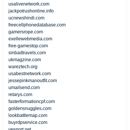
usalivenetwork.com
jackpotrushonline.info
ucnewshindi.com
freecellphonedatabase.com
gamersrope.com
exellewebmedia.com
free-gamestop.com
sinbadtravels.com
ukmagzine.com
wareztech.org
usabestnetwork.com
jessepinkmanoutfit.com
umailsend.com
retarys.com
fasterformationcpf.com
goldensnuggles.com
lookbattlemap.com
buyrdpservice.com
yesport.net