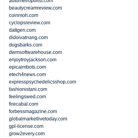
autometropolist.com
beautycreamreview.com
coinmoh.com
cyclopsreview.com
dattgen.com
didoivatnang.com
dogsbarks.com
dwmsoftwarehouse.com
enjoytroyjackson.com
epicaimbots.com
etech4news.com
expresspsychedelicsshop.com
fashionistani.com
feelingswed.com
firecabal.com
forbessmagazine.com
globalmarketlivetoday.com
gpl-license.com
grow2every.com