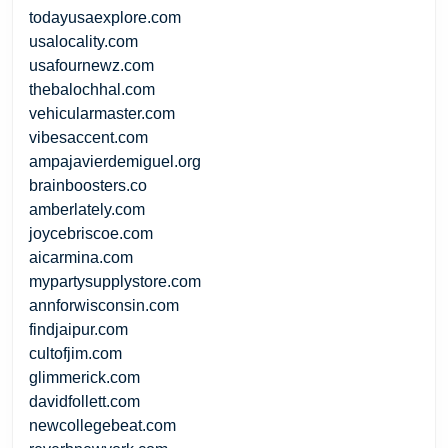
todayusaexplore.com
usalocality.com
usafournewz.com
thebalochhal.com
vehicularmaster.com
vibesaccent.com
ampajavierdemiguel.org
brainboosters.co
amberlately.com
joycebriscoe.com
aicarmina.com
mypartysupplystore.com
annforwisconsin.com
findjaipur.com
cultofjim.com
glimmerick.com
davidfollett.com
newcollegebeat.com