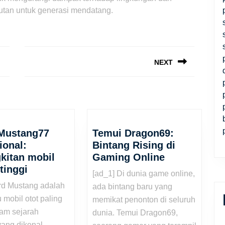
utan untuk generasi mendatang.
NEXT
Next
post:
Mustang77
Temui Dragon69:
ional:
Bintang Rising di
Temui
kitan mobil
Gaming Online
Temui
Dragon69:
rtinggi
[ad_1] Di dunia game online,
Mustang77
Bintang
rd Mustang adalah
ada bintang baru yang
Sensasional:
Rising
 mobil otot paling
memikat penonton di seluruh
Kebangkitan
di
lam sejarah
dunia. Temui Dragon69,
mobil
Gaming
 yang dikenal