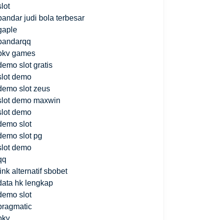
slot
bandar judi bola terbesar
gaple
bandarqq
pkv games
demo slot gratis
slot demo
demo slot zeus
slot demo maxwin
slot demo
demo slot
demo slot pg
slot demo
qq
link alternatif sbobet
data hk lengkap
demo slot
pragmatic
pkv