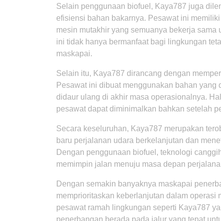
Selain penggunaan biofuel, Kaya787 juga dile
efisiensi bahan bakarnya. Pesawat ini memiliki 
mesin mutakhir yang semuanya bekerja sama u
ini tidak hanya bermanfaat bagi lingkungan t
maskapai.
Selain itu, Kaya787 dirancang dengan mempert
Pesawat ini dibuat menggunakan bahan yang d
didaur ulang di akhir masa operasionalnya. H
pesawat dapat diminimalkan bahkan setelah pes
Secara keseluruhan, Kaya787 merupakan terobo
baru perjalanan udara berkelanjutan dan mene
Dengan penggunaan biofuel, teknologi canggi
memimpin jalan menuju masa depan perjalanan
Dengan semakin banyaknya maskapai penerba
memprioritaskan keberlanjutan dalam operasi m
pesawat ramah lingkungan seperti Kaya787 yang
penerbangan berada pada jalur yang tepat un