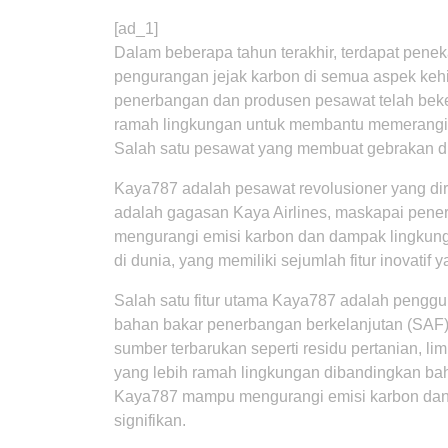
[ad_1]
Dalam beberapa tahun terakhir, terdapat pene
pengurangan jejak karbon di semua aspek keh
penerbangan dan produsen pesawat telah bek
ramah lingkungan untuk membantu memerangi d
Salah satu pesawat yang membuat gebrakan di
Kaya787 adalah pesawat revolusioner yang di
adalah gagasan Kaya Airlines, maskapai pene
mengurangi emisi karbon dan dampak lingkun
di dunia, yang memiliki sejumlah fitur inovati
Salah satu fitur utama Kaya787 adalah penggu
bahan bakar penerbangan berkelanjutan (SAF) d
sumber terbarukan seperti residu pertanian, l
yang lebih ramah lingkungan dibandingkan bah
Kaya787 mampu mengurangi emisi karbon dan
signifikan.