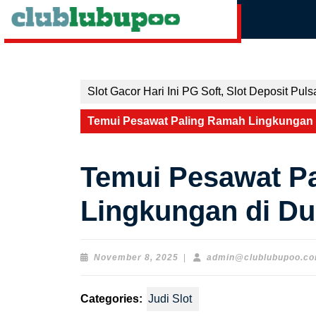
Skip
to
content
Skip
to
content
Slot Gacor Hari Ini PG Soft, Slot Deposit Pu
Temui Pesawat Paling Ramah Lingkungan 
Temui Pesawat P
Lingkungan di Du
November
November 8, 2025
|
admin@clublubupoo.c
8,
2025
Categories:
Judi Slot