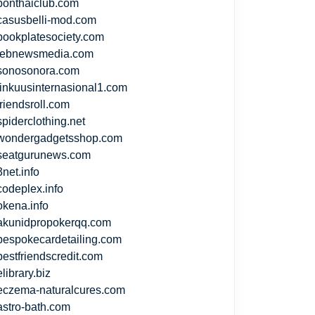
bonthaiclub.com
casusbelli-mod.com
bookplatesociety.com
lebnewsmedia.com
sonosonora.com
linkuusinternasional1.com
friendsroll.com
spiderclothing.net
wondergadgetsshop.com
seatgurunews.com
3net.info
codeplex.info
okena.info
akunidpropokerqq.com
bespokecardetailing.com
bestfriendscredit.com
elibrary.biz
eczema-naturalcures.com
astro-bath.com