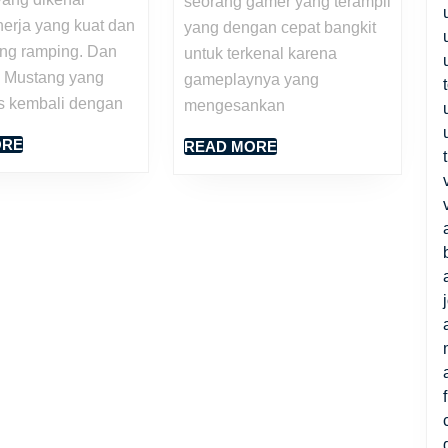
seorang gamer yang terampil
otot
Online
nerja yang kuat dan
yang dengan cepat bangkit
tertinggi
ang ramping. Dan
untuk terkenal karena
, Mustang yang
gameplaynya yang
s kembali dengan
mengesankan
READ
ORE
READ
READ MORE
MORE
MORE
an