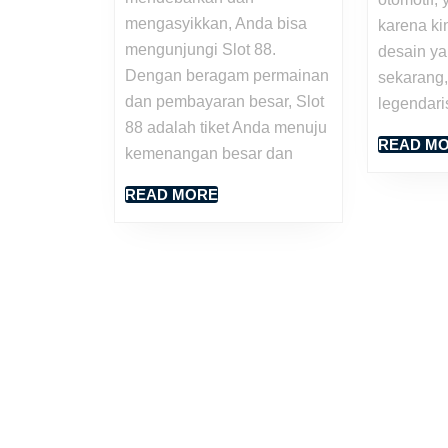
88:
mengasyikkan, Anda bisa
karena ki
Tiket
mengunjungi Slot 88.
desain y
Anda
Dengan beragam permainan
menuju
sekarang
dan pembayaran besar, Slot
Petualangan
legendari
Kasino
88 adalah tiket Anda menuju
READ M
yang
kemenangan besar dan
Menyenangk
READ
READ MORE
MORE