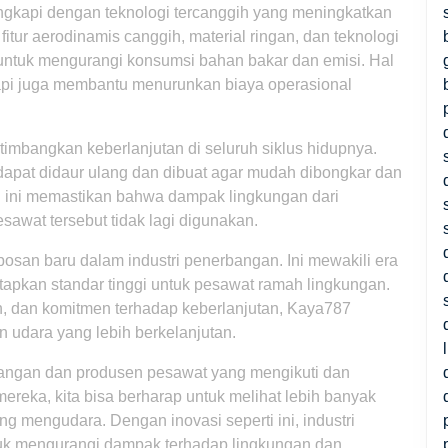
ngkapi dengan teknologi tercanggih yang meningkatkan
fitur aerodinamis canggih, material ringan, dan teknologi
ntuk mengurangi konsumsi bahan bakar dan emisi. Hal
etapi juga membantu menurunkan biaya operasional
imbangkan keberlanjutan di seluruh siklus hidupnya.
apat didaur ulang dan dibuat agar mudah dibongkar dan
al ini memastikan bahwa dampak lingkungan dari
awat tersebut tidak lagi digunakan.
san baru dalam industri penerbangan. Ini mewakili era
tapkan standar tinggi untuk pesawat ramah lingkungan.
h, dan komitmen terhadap keberlanjutan, Kaya787
 udara yang lebih berkelanjutan.
ngan dan produsen pesawat yang mengikuti dan
ereka, kita bisa berharap untuk melihat lebih banyak
 mengudara. Dengan inovasi seperti ini, industri
tuk mengurangi dampak terhadap lingkungan dan