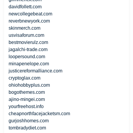
davidfollett.com
newcollegebeat.com
reverbnewyork.com
skinmerch.com
usvisaforum.com
bestmovierulz.com
jagalchi-trade.com
loopersound.com
minapenelope.com
justicereformalliance.com
cryptoglax.com
ohiohobbyplus.com
bogothemes.com
ajino-mingei.com
yourfreehost.info
cheapnorthfacejacketsm.com
gurjoshhomes.com
tombradydiet.com