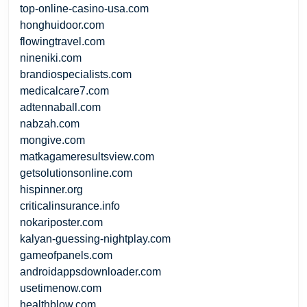
top-online-casino-usa.com
honghuidoor.com
flowingtravel.com
nineniki.com
brandiospecialists.com
medicalcare7.com
adtennaball.com
nabzah.com
mongive.com
matkagameresultsview.com
getsolutionsonline.com
hispinner.org
criticalinsurance.info
nokariposter.com
kalyan-guessing-nightplay.com
gameofpanels.com
androidappsdownloader.com
usetimenow.com
healthblow.com