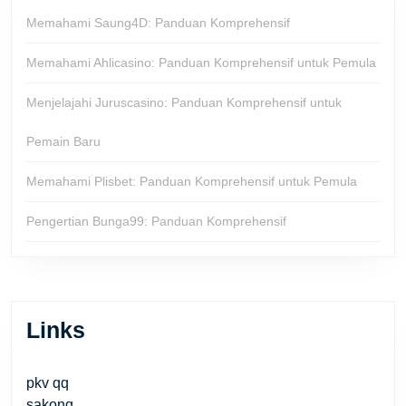
Memahami Saung4D: Panduan Komprehensif
Memahami Ahlicasino: Panduan Komprehensif untuk Pemula
Menjelajahi Juruscasino: Panduan Komprehensif untuk
Pemain Baru
Memahami Plisbet: Panduan Komprehensif untuk Pemula
Pengertian Bunga99: Panduan Komprehensif
Links
pkv qq
sakong