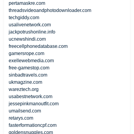
pertamaskre.com
threadsvideoandphotodownloader.com
techgiddy.com
usalivenetwork.com
jackpotrushonline.info
ucnewshindi.com
freecellphonedatabase.com
gamersrope.com
exellewebmedia.com
free-gamestop.com
sinbadtravels.com
ukmagzine.com
wareztech.org
usabestnetwork.com
jessepinkmanoutfit.com
umailsend.com
retarys.com
fasterformationcpf.com
goldensnuggles.com