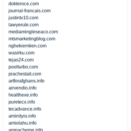
dokteroce.com
journal-francais.com
justintv10.com
lawyerule.com
mediamingleseaco.com
mtsmarketingblog.com
nghekiemtien.com
wasirku.com
tejas24.com
poolturbo.com
prachestait.com
artforafghans.info
airvendio.info
healthexe.info
puretecx.info
tecadvance.info
aminityio.info
amiolahu.info
ampacheme.info