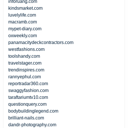
inforuang.com
kindsmarket.com
luvelylife.com
macramb.com
mypet-diary.com
oxweekly.com
panamacitydeckcontractors.com
westfashions.com
toolshandy.com
travelstager.com
trendinspires.com
rannyephul.com
reportradar360.com
swaggyfashion.com
taraftariumtv10.com
questionquery.com
bodybuildinglegend.com
brilliant-nails.com
dandr-photography.com