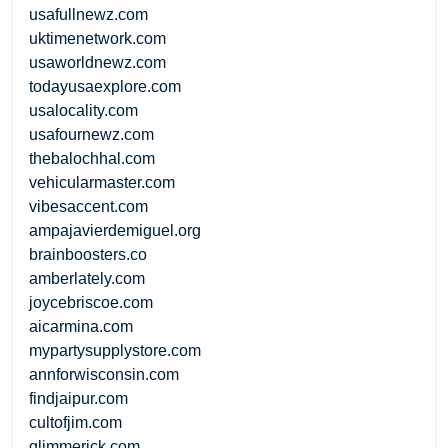
usafullnewz.com
uktimenetwork.com
usaworldnewz.com
todayusaexplore.com
usalocality.com
usafournewz.com
thebalochhal.com
vehicularmaster.com
vibesaccent.com
ampajavierdemiguel.org
brainboosters.co
amberlately.com
joycebriscoe.com
aicarmina.com
mypartysupplystore.com
annforwisconsin.com
findjaipur.com
cultofjim.com
glimmerick.com