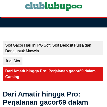
Skip
to
content
Skip
to
Open
content
Button
Slot Gacor Hari Ini PG Soft, Slot Deposit Pulsa dan
Dana untuk Maxwin
Judi Slot
Dari Amatir hingga Pro: Perjalanan gacor69 dalam
Gaming
Dari Amatir hingga Pro:
Perjalanan gacor69 dalam