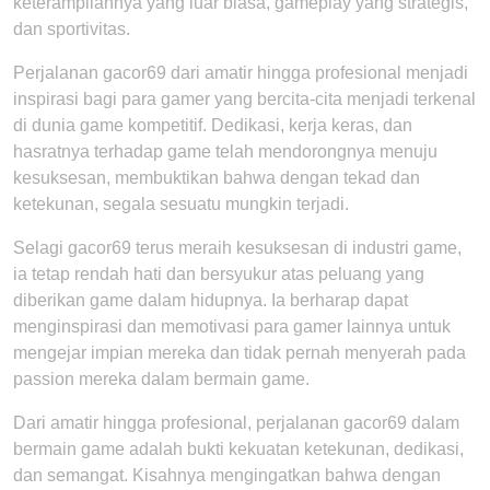
keterampilannya yang luar biasa, gameplay yang strategis,
dan sportivitas.
Perjalanan gacor69 dari amatir hingga profesional menjadi
inspirasi bagi para gamer yang bercita-cita menjadi terkenal
di dunia game kompetitif. Dedikasi, kerja keras, dan
hasratnya terhadap game telah mendorongnya menuju
kesuksesan, membuktikan bahwa dengan tekad dan
ketekunan, segala sesuatu mungkin terjadi.
Selagi gacor69 terus meraih kesuksesan di industri game,
ia tetap rendah hati dan bersyukur atas peluang yang
diberikan game dalam hidupnya. Ia berharap dapat
menginspirasi dan memotivasi para gamer lainnya untuk
mengejar impian mereka dan tidak pernah menyerah pada
passion mereka dalam bermain game.
Dari amatir hingga profesional, perjalanan gacor69 dalam
bermain game adalah bukti kekuatan ketekunan, dedikasi,
dan semangat. Kisahnya mengingatkan bahwa dengan