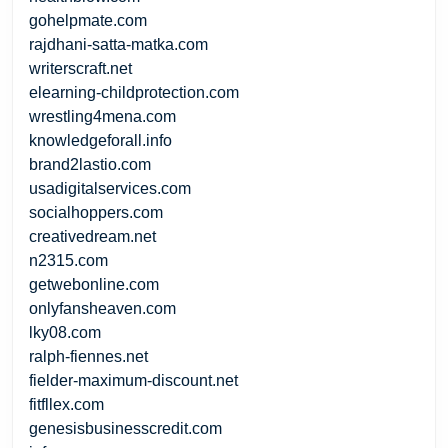
gohelpmate.com
rajdhani-satta-matka.com
writerscraft.net
elearning-childprotection.com
wrestling4mena.com
knowledgeforall.info
brand2lastio.com
usadigitalservices.com
socialhoppers.com
creativedream.net
n2315.com
getwebonline.com
onlyfansheaven.com
lky08.com
ralph-fiennes.net
fielder-maximum-discount.net
fitfllex.com
genesisbusinesscredit.com