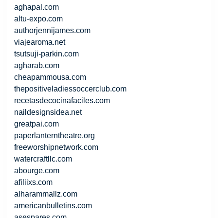
aghapal.com
altu-expo.com
authorjennijames.com
viajearoma.net
tsutsuji-parkin.com
agharab.com
cheapammousa.com
thepositiveladiessoccerclub.com
recetasdecocinafaciles.com
naildesignsidea.net
greatpai.com
paperlanterntheatre.org
freeworshipnetwork.com
watercraftllc.com
abourge.com
afiliixs.com
alharammallz.com
americanbulletins.com
asespares.com