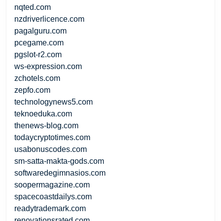
nqted.com
nzdriverlicence.com
pagalguru.com
pcegame.com
pgslot-r2.com
ws-expression.com
zchotels.com
zepfo.com
technologynews5.com
teknoeduka.com
thenews-blog.com
todaycryptotimes.com
usabonuscodes.com
sm-satta-makta-gods.com
softwaredegimnasios.com
soopermagazine.com
spacecoastdailys.com
readytrademark.com
renovationsrated.com