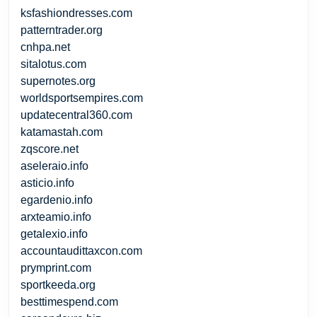
ksfashiondresses.com
patterntrader.org
cnhpa.net
sitalotus.com
supernotes.org
worldsportsempires.com
updatecentral360.com
katamastah.com
zqscore.net
aseleraio.info
asticio.info
egardenio.info
arxteamio.info
getalexio.info
accountaudittaxcon.com
prymprint.com
sportkeeda.org
besttimespend.com