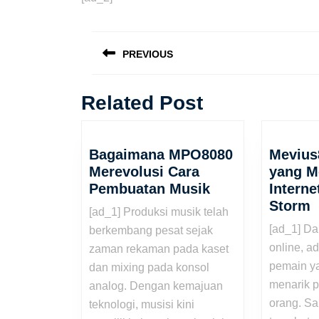
Post
navigation
PREVIOUS
Previous
post:
Related Post
Bagaimana MPO8080
Mevius
Merevolusi Cara
yang M
Bagaimana
Pembuatan Musik
Intern
MPO8080
M
Storm
[ad_1] Produksi musik telah
Merevolusi
[ad_1] D
berkembang pesat sejak
Cara
y
online, a
zaman rekaman pada kaset
Pembuatan
M
pemain y
dan mixing pada konsol
Musik
a
menarik p
analog. Dengan kemajuan
I
orang. Sa
teknologi, musisi kini
d