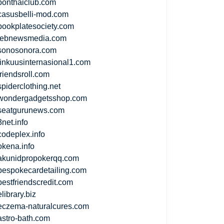
bonthaiclub.com
casusbelli-mod.com
bookplatesociety.com
lebnewsmedia.com
sonosonora.com
linkuusinternasional1.com
friendsroll.com
spiderclothing.net
wondergadgetsshop.com
seatgurunews.com
3net.info
codeplex.info
okena.info
akunidpropokerqq.com
bespokecardetailing.com
bestfriendscredit.com
elibrary.biz
eczema-naturalcures.com
astro-bath.com