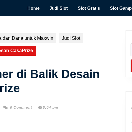
Home
Judi Slot
Slot Gratis
Slot Gam
lsa dan Dana untuk Maxwin
Judi Slot
bosan CasaPrize
er di Balik Desain
rize
dmin@clublubupoo.com
|
0 Comment
|
6:04 pm