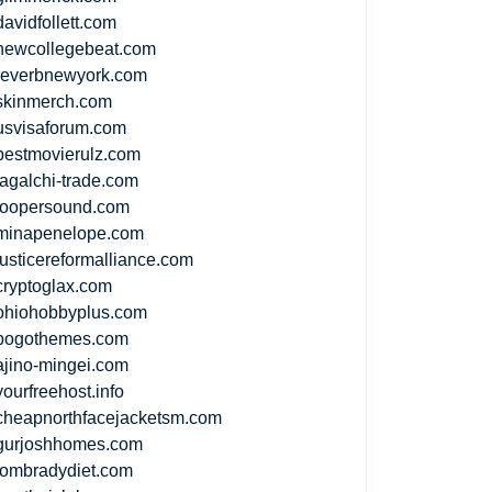
davidfollett.com
newcollegebeat.com
reverbnewyork.com
skinmerch.com
usvisaforum.com
bestmovierulz.com
jagalchi-trade.com
loopersound.com
minapenelope.com
justicereformalliance.com
cryptoglax.com
ohiohobbyplus.com
bogothemes.com
ajino-mingei.com
yourfreehost.info
cheapnorthfacejacketsm.com
gurjoshhomes.com
tombradydiet.com