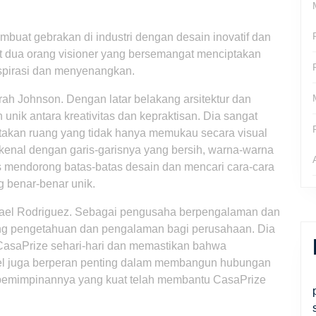
uat gebrakan di industri dengan desain inovatif dan
pat dua orang visioner yang bersemangat menciptakan
spirasi dan menyenangkan.
rah Johnson. Dengan latar belakang arsitektur dan
unik antara kreativitas dan kepraktisan. Dia sangat
akan ruang yang tidak hanya memukau secara visual
erkenal dengan garis-garisnya yang bersih, warna-warna
us mendorong batas-batas desain dan mencari cara-cara
g benar-benar unik.
chael Rodriguez. Sebagai pengusaha berpengalaman dan
ang pengetahuan dan pengalaman bagi perusahaan. Dia
CasaPrize sehari-hari dan memastikan bahwa
hael juga berperan penting dalam membangun hubungan
epemimpinannya yang kuat telah membantu CasaPrize