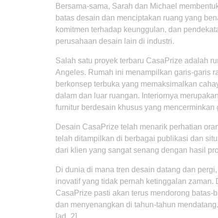
Bersama-sama, Sarah dan Michael membentuk 
batas desain dan menciptakan ruang yang bena
komitmen terhadap keunggulan, dan pendekata
perusahaan desain lain di industri.
Salah satu proyek terbaru CasaPrize adalah 
Angeles. Rumah ini menampilkan garis-garis ram
berkonsep terbuka yang memaksimalkan cahaya
dalam dan luar ruangan. Interiornya merupaka
furnitur berdesain khusus yang mencerminkan 
Desain CasaPrize telah menarik perhatian ora
telah ditampilkan di berbagai publikasi dan s
dari klien yang sangat senang dengan hasil pr
Di dunia di mana tren desain datang dan perg
inovatif yang tidak pernah ketinggalan zaman
CasaPrize pasti akan terus mendorong batas-
dan menyenangkan di tahun-tahun mendatang
[ad_2]