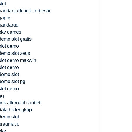
slot
bandar judi bola terbesar
gaple
bandarqq
pkv games
demo slot gratis
slot demo
demo slot zeus
slot demo maxwin
slot demo
demo slot
demo slot pg
slot demo
qq
link alternatif sbobet
data hk lengkap
demo slot
pragmatic
pkv