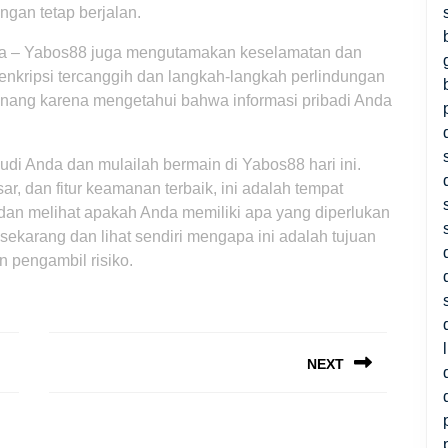
gan tetap berjalan.
a – Yabos88 juga mengutamakan keselamatan dan
nkripsi tercanggih dan langkah-langkah perlindungan
enang karena mengetahui bahwa informasi pribadi Anda
i Anda dan mulailah bermain di Yabos88 hari ini.
, dan fitur keamanan terbaik, ini adalah tempat
an melihat apakah Anda memiliki apa yang diperlukan
sekarang dan lihat sendiri mengapa ini adalah tujuan
 pengambil risiko.
NEXT
Next
post: