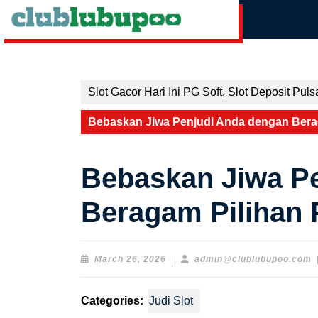
Skip
to
content
Skip
to
content
Slot Gacor Hari Ini PG Soft, Slot Deposit Pu
Bebaskan Jiwa Penjudi Anda dengan Bera
Bebaskan Jiwa P
Beragam Pilihan
March
a
March 26, 2026
|
admin@clublubupoo.com
26,
2026
Categories:
Judi Slot