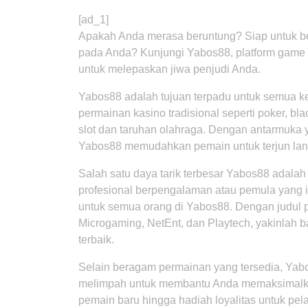
[ad_1]
Apakah Anda merasa beruntung? Siap untuk be
pada Anda? Kunjungi Yabos88, platform game
untuk melepaskan jiwa penjudi Anda.
Yabos88 adalah tujuan terpadu untuk semua 
permainan kasino tradisional seperti poker, bl
slot dan taruhan olahraga. Dengan antarmuk
Yabos88 memudahkan pemain untuk terjun lan
Salah satu daya tarik terbesar Yabos88 adala
profesional berpengalaman atau pemula yang i
untuk semua orang di Yabos88. Dengan judul p
Microgaming, NetEnt, dan Playtech, yakinla
terbaik.
Selain beragam permainan yang tersedia, Ya
melimpah untuk membantu Anda memaksimalka
pemain baru hingga hadiah loyalitas untuk pe