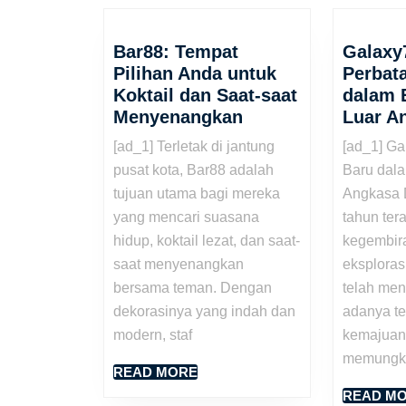
Bar88: Tempat
Galaxy
Pilihan Anda untuk
Perbat
Koktail dan Saat-saat
dalam 
Bar88:
Menyenangkan
Luar A
Tempat
[ad_1] Terletak di jantung
[ad_1] Ga
Pilihan
pusat kota, Bar88 adalah
Baru dala
Anda
tujuan utama bagi mereka
Angkasa 
untuk
yang mencari suasana
tahun tera
Koktail
hidup, koktail lezat, dan saat-
kegembir
dan
saat menyenangkan
eksploras
Saat-
bersama teman. Dengan
saat
telah men
Menyenangkan
dekorasinya yang indah dan
adanya te
modern, staf
kemajuan
memungki
READ
READ MORE
MORE
READ M