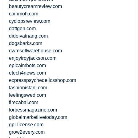
beautycreamreview.com
coinmoh.com
cyclopsreview.com
dattgen.com
didoivatnang.com
dogsbarks.com
dwmsoftwarehouse.com
enjoytroyjackson.com
epicaimbots.com
etech4news.com
expresspsychedelicsshop.com
fashionistani.com
feelingswed.com
firecabal.com
forbessmagazine.com
globalmarketlivetoday.com
gpl-license.com
grow2every.com