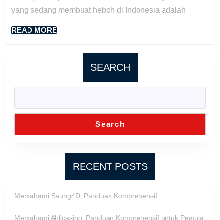
Sosial
yang sedang membuat heboh di Indonesia adalah
yang
Membuat
READ
READ MORE
Gejolak
MORE
SEARCH
Search
RECENT POSTS
Memahami Saung4D: Panduan Komprehensif
Memahami Ahlicasino: Panduan Komprehensif untuk Pemula