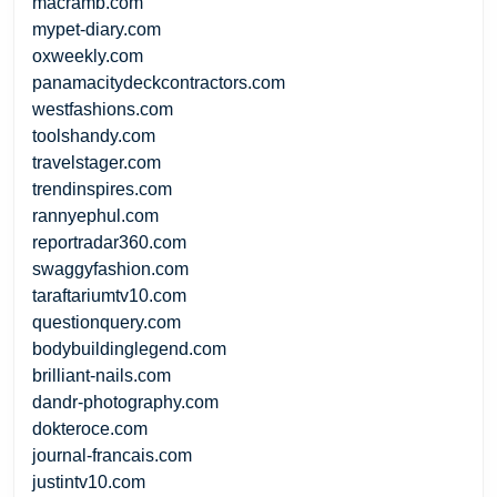
macramb.com
mypet-diary.com
oxweekly.com
panamacitydeckcontractors.com
westfashions.com
toolshandy.com
travelstager.com
trendinspires.com
rannyephul.com
reportradar360.com
swaggyfashion.com
taraftariumtv10.com
questionquery.com
bodybuildinglegend.com
brilliant-nails.com
dandr-photography.com
dokteroce.com
journal-francais.com
justintv10.com