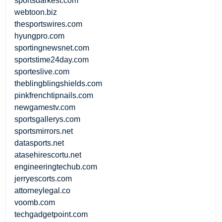
sportsdarkest.com
webtoon.biz
thesportswires.com
hyungpro.com
sportingnewsnet.com
sportstime24day.com
sporteslive.com
theblingblingshields.com
pinkfrenchtipnails.com
newgamestv.com
sportsgallerys.com
sportsmirrors.net
datasports.net
atasehirescortu.net
engineeringtechub.com
jerryescorts.com
attorneylegal.co
voomb.com
techgadgetpoint.com