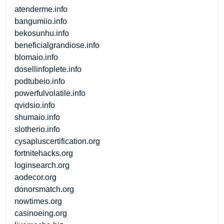
atenderme.info
bangumiio.info
bekosunhu.info
beneficialgrandiose.info
blomaio.info
dosellinfoplete.info
podtubeio.info
powerfulvolatile.info
qvidsio.info
shumaio.info
slotherio.info
cysapluscertification.org
fortnitehacks.org
loginsearch.org
aodecor.org
donorsmatch.org
nowtimes.org
casinoeing.org