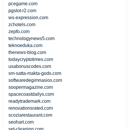
pcegame.com
pgslot-r2.com
ws-expression.com
zchotels.com
zepfo.com
technologynews5.com
teknoeduka.com
thenews-blog.com
todaycryptotimes.com
usabonuscodes.com
sm-satta-makta-gods.com
softwaredegimnasios.com
soopermagazine.com
spacecoastdailys.com
readytrademark.com
renovationsrated.com
scoziarestaurant.com
seohart.com
set-cleaning.com