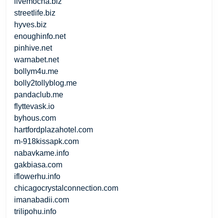
livemocha.biz
streetlife.biz
hyves.biz
enoughinfo.net
pinhive.net
warnabet.net
bollym4u.me
bolly2tollyblog.me
pandaclub.me
flyttevask.io
byhous.com
hartfordplazahotel.com
m-918kissapk.com
nabavkame.info
gakbiasa.com
iflowerhu.info
chicagocrystalconnection.com
imanabadii.com
trilipohu.info