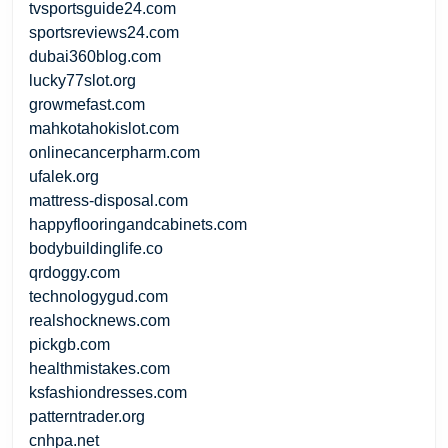
tvsportsguide24.com
sportsreviews24.com
dubai360blog.com
lucky77slot.org
growmefast.com
mahkotahokislot.com
onlinecancerpharm.com
ufalek.org
mattress-disposal.com
happyflooringandcabinets.com
bodybuildinglife.co
qrdoggy.com
technologygud.com
realshocknews.com
pickgb.com
healthmistakes.com
ksfashiondresses.com
patterntrader.org
cnhpa.net