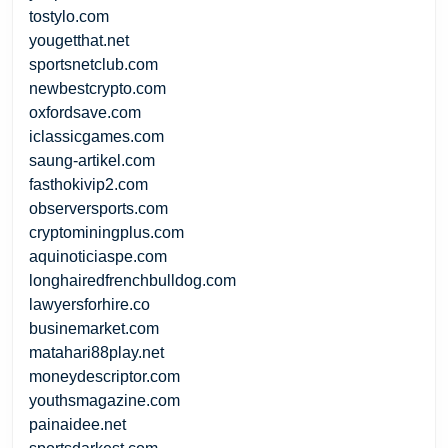
tostylo.com
yougetthat.net
sportsnetclub.com
newbestcrypto.com
oxfordsave.com
iclassicgames.com
saung-artikel.com
fasthokivip2.com
observersports.com
cryptominingplus.com
aquinoticiaspe.com
longhairedfrenchbulldog.com
lawyersforhire.co
businemarket.com
matahari88play.net
moneydescriptor.com
youthsmagazine.com
painaidee.net