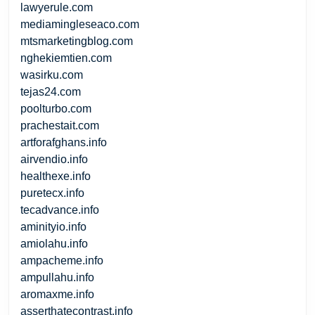
lawyerule.com
mediamingleseaco.com
mtsmarketingblog.com
nghekiemtien.com
wasirku.com
tejas24.com
poolturbo.com
prachestait.com
artforafghans.info
airvendio.info
healthexe.info
puretecx.info
tecadvance.info
aminityio.info
amiolahu.info
ampacheme.info
ampullahu.info
aromaxme.info
asserthatecontrast.info