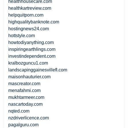
healthhousecare.com
healthkartreview.com
helpquitporn.com
highqualitybanknote.com
hostingnews24.com
hottstyle.com
howtodiyanything.com
inspiringearthlings.com
investindependent.com
kralbozguncu1.com
landscapinggainesvillefl.com
maisonhauturier.com
mascreator.com
menafahmi.com
mukhtarmeer.com
nascartoday.com
nqted.com
nzdriverlicence.com
pagalguru.com