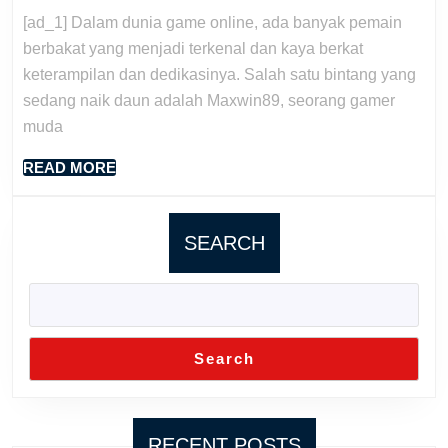
Maxwin89:
[ad_1] Dalam dunia game online, ada banyak pemain
Bintang
berbakat yang menjadi terkenal dan kaya berkat
Baru
keterampilan dan dedikasinya. Salah satu bintang yang
Game
sedang naik daun adalah Maxwin89, seorang gamer
Online
muda
READ
READ MORE
MORE
SEARCH
Search
RECENT POSTS