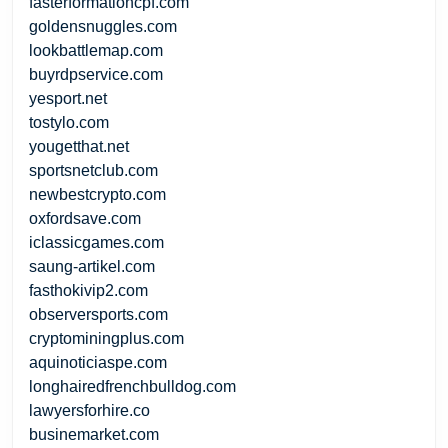
fasterformationcpf.com
goldensnuggles.com
lookbattlemap.com
buyrdpservice.com
yesport.net
tostylo.com
yougetthat.net
sportsnetclub.com
newbestcrypto.com
oxfordsave.com
iclassicgames.com
saung-artikel.com
fasthokivip2.com
observersports.com
cryptominingplus.com
aquinoticiaspe.com
longhairedfrenchbulldog.com
lawyersforhire.co
businemarket.com