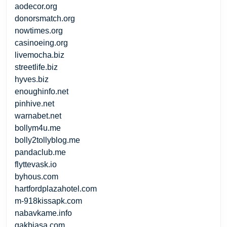
aodecor.org
donorsmatch.org
nowtimes.org
casinoeing.org
livemocha.biz
streetlife.biz
hyves.biz
enoughinfo.net
pinhive.net
warnabet.net
bollym4u.me
bolly2tollyblog.me
pandaclub.me
flyttevask.io
byhous.com
hartfordplazahotel.com
m-918kissapk.com
nabavkame.info
gakbiasa.com