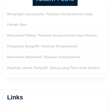
Menjelajahi Juruscasino: Panduan Komprehensif untuk
Pemain Baru
Memahami Plisbet: Panduan Komprehensif untuk Pemula
Pengertian Bunga99: Panduan Komprehensif
Memahami Winlose99: Panduan Komprehensif
Panduan Utama Parlay4D: Semua yang Perlu Anda Ketahui
Links