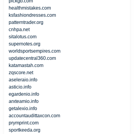
pickgb.com
healthmistakes.com
ksfashiondresses.com
patterntrader.org
cnhpa.net
sitalotus.com
supernotes.org
worldsportsempires.com
updatecentral360.com
katamastah.com
zqscore.net
aseleraio.info
asticio.info
egardenio.info
arxteamio.info
getalexio.info
accountaudittaxcon.com
prymprint.com
sportkeeda.org