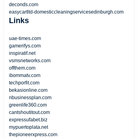
deconds.com
easycartltd-domesticcleaningservicesedinburgh.com
Links
uae-times.com
gamerifys.com
inspiratif.net
vsmsnetworks.com
offthem.com
ibommatv.com
techporfit.com
bekasionline.com
nbusinessplan.com
greenlife360.com
cantshoutitout.com
expressufabet.biz
mypuertoplata.net
thepioneerxpress.com