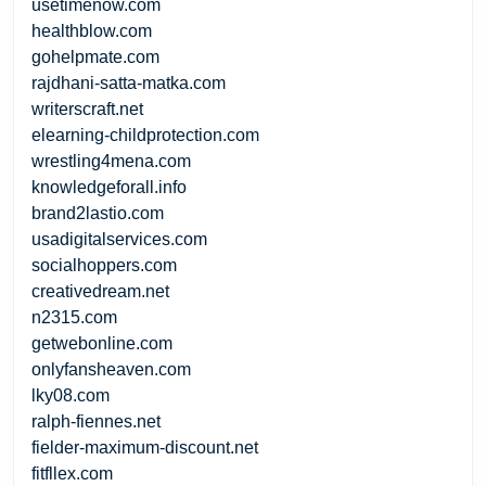
usetimenow.com
healthblow.com
gohelpmate.com
rajdhani-satta-matka.com
writerscraft.net
elearning-childprotection.com
wrestling4mena.com
knowledgeforall.info
brand2lastio.com
usadigitalservices.com
socialhoppers.com
creativedream.net
n2315.com
getwebonline.com
onlyfansheaven.com
lky08.com
ralph-fiennes.net
fielder-maximum-discount.net
fitfllex.com