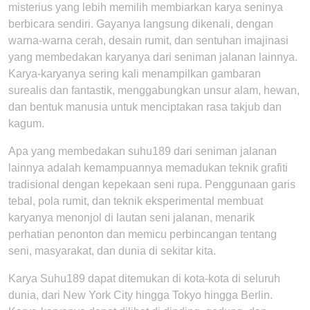
misterius yang lebih memilih membiarkan karya seninya
berbicara sendiri. Gayanya langsung dikenali, dengan
warna-warna cerah, desain rumit, dan sentuhan imajinasi
yang membedakan karyanya dari seniman jalanan lainnya.
Karya-karyanya sering kali menampilkan gambaran
surealis dan fantastik, menggabungkan unsur alam, hewan,
dan bentuk manusia untuk menciptakan rasa takjub dan
kagum.
Apa yang membedakan suhu189 dari seniman jalanan
lainnya adalah kemampuannya memadukan teknik grafiti
tradisional dengan kepekaan seni rupa. Penggunaan garis
tebal, pola rumit, dan teknik eksperimental membuat
karyanya menonjol di lautan seni jalanan, menarik
perhatian penonton dan memicu perbincangan tentang
seni, masyarakat, dan dunia di sekitar kita.
Karya Suhu189 dapat ditemukan di kota-kota di seluruh
dunia, dari New York City hingga Tokyo hingga Berlin.