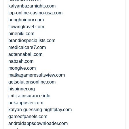
kalyanbazarnights.com
top-online-casino-usa.com
honghuidoor.com
flowingtravel.com
nineniki.com
brandiospecialists.com
medicalcare7.com
adtennaball.com
nabzah.com
mongive.com
matkagameresultsview.com
getsolutionsonline.com
hispinner.org
criticalinsurance.info
nokariposter.com
kalyan-guessing-nightplay.com
gameofpanels.com
androidappsdownloader.com