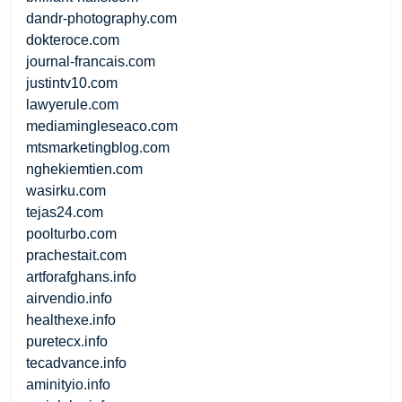
dandr-photography.com
dokteroce.com
journal-francais.com
justintv10.com
lawyerule.com
mediamingleseaco.com
mtsmarketingblog.com
nghekiemtien.com
wasirku.com
tejas24.com
poolturbo.com
prachestait.com
artforafghans.info
airvendio.info
healthexe.info
puretecx.info
tecadvance.info
aminityio.info