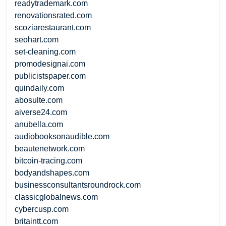
readytrademark.com
renovationsrated.com
scoziarestaurant.com
seohart.com
set-cleaning.com
promodesignai.com
publicistspaper.com
quindaily.com
abosulte.com
aiverse24.com
anubella.com
audiobooksonaudible.com
beautenetwork.com
bitcoin-tracing.com
bodyandshapes.com
businessconsultantsroundrock.com
classicglobalnews.com
cybercusp.com
britaintt.com