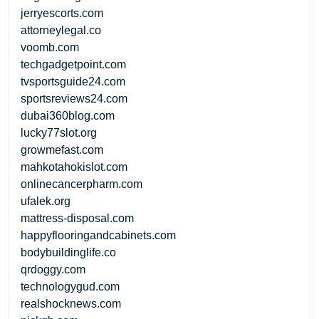
jerryescorts.com
attorneylegal.co
voomb.com
techgadgetpoint.com
tvsportsguide24.com
sportsreviews24.com
dubai360blog.com
lucky77slot.org
growmefast.com
mahkotahokislot.com
onlinecancerpharm.com
ufalek.org
mattress-disposal.com
happyflooringandcabinets.com
bodybuildinglife.co
qrdoggy.com
technologygud.com
realshocknews.com