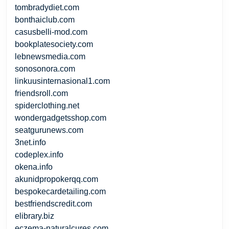
tombradydiet.com
bonthaiclub.com
casusbelli-mod.com
bookplatesociety.com
lebnewsmedia.com
sonosonora.com
linkuusinternasional1.com
friendsroll.com
spiderclothing.net
wondergadgetsshop.com
seatgurunews.com
3net.info
codeplex.info
okena.info
akunidpropokerqq.com
bespokecardetailing.com
bestfriendscredit.com
elibrary.biz
eczema-naturalcures.com