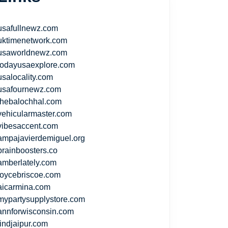
usafullnewz.com
uktimenetwork.com
usaworldnewz.com
todayusaexplore.com
usalocality.com
usafournewz.com
thebalochhal.com
vehicularmaster.com
vibesaccent.com
ampajavierdemiguel.org
brainboosters.co
amberlately.com
joycebriscoe.com
aicarmina.com
mypartysupplystore.com
annforwisconsin.com
findjaipur.com