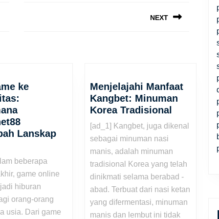
NEXT
Next
post:
ame ke
Menjelajahi Manfaat
tas:
Kangbet: Minuman
Menjelaja
mana
Korea Tradisional
Manfaat
et88
[ad_1] Kangbet, juga dikenal
Kangbet:
ah Lanskap
sebagai minuman nasi
Dari
Minuman
manis, adalah minuman
Game
Korea
alam beberapa
tradisional Korea yang telah
ke
Tradisiona
akhir, game online
dinikmati selama berabad -
Komunitas:
jadi hiburan
abad. Terbuat dari nasi ketan
Bagaimana
agi orang-orang
Warganet88
yang difermentasi, minuman
la usia. Dari game
Mengubah
manis dan lembut ini tidak