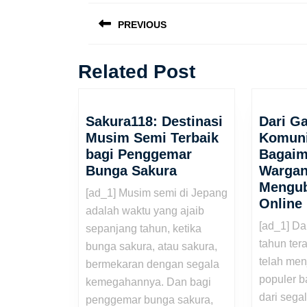
Post
navigation
PREVIOUS
Previous
post:
Related Post
Sakura118: Destinasi
Dari G
Musim Semi Terbaik
Komuni
bagi Penggemar
Bagai
Sakura118:
Bunga Sakura
Wargan
Destinasi
Mengub
[ad_1] Musim semi di Jepang
Musim
Online
adalah waktu yang ajaib
Semi
[ad_1] D
sepanjang tahun, ketika
Terbaik
tahun ter
bunga sakura, atau sakura,
bagi
telah men
bermekaran dengan segala
Penggemar
populer b
kemegahannya. Dan bagi
Bunga
dari sega
penggemar bunga sakura,
Sakura