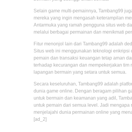
Selain game multi-pemainnya, Tambang99 jug
mereka yang ingin mengasah keterampilan mer
Antarmuka yang ramah pengguna situs web dan
melalui berbagai permainan dan menikmati p
Fitur menonjol lain dari Tambang99 adalah de
Situs web ini menggunakan teknologi enkripsi
pemain dan transaksi keuangan tetap aman dan
terhadap kecurangan dan mempekerjakan tim
lapangan bermain yang setara untuk semua.
Secara keseluruhan, Tambang99 adalah platfor
dunia game online. Dengan beragam pilihan ga
untuk bermain dan keamanan yang adil, Tam
untuk pemain dari semua level. Jadi mengapa 
menjelajahi dunia permainan online yang mena
[ad_2]