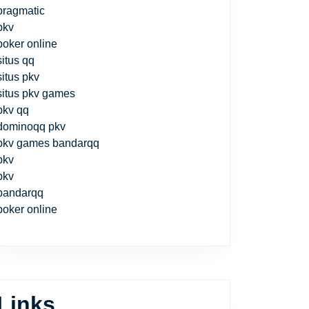
pragmatic
pkv
poker online
situs qq
situs pkv
situs pkv games
pkv qq
dominoqq pkv
pkv games bandarqq
hi
pkv
pkv
bandarqq
poker online
l
Links