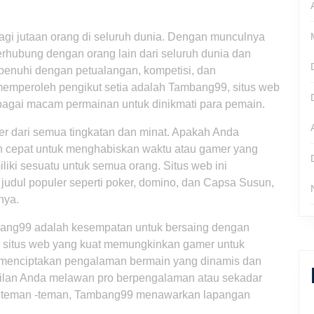
agi jutaan orang di seluruh dunia. Dengan munculnya
terhubung dengan orang lain dari seluruh dunia dan
penuhi dengan petualangan, kompetisi, dan
 memperoleh pengikut setia adalah Tambang99, situs web
agai macam permainan untuk dinikmati para pemain.
r dari semua tingkatan dan minat. Apakah Anda
n cepat untuk menghabiskan waktu atau gamer yang
iki sesuatu untuk semua orang. Situs web ini
udul populer seperti poker, domino, dan Capsa Susun,
nya.
bang99 adalah kesempatan untuk bersaing dengan
yer situs web yang kuat memungkinkan gamer untuk
e, menciptakan pengalaman bermain yang dinamis dan
mpilan Anda melawan pro berpengalaman atau sekadar
n teman -teman, Tambang99 menawarkan lapangan