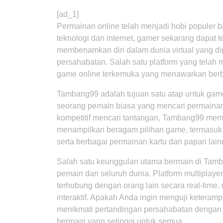
[ad_1]
Permainan online telah menjadi hobi populer b
teknologi dan internet, gamer sekarang dapat 
membenamkan diri dalam dunia virtual yang di
persahabatan. Salah satu platform yang telah
game online terkemuka yang menawarkan berb
Tambang99 adalah tujuan satu atap untuk game
seorang pemain biasa yang mencari permaina
kompetitif mencari tantangan, Tambang99 memil
menampilkan beragam pilihan game, termasuk j
serta berbagai permainan kartu dan papan lain
Salah satu keunggulan utama bermain di Tam
pemain dari seluruh dunia. Platform multipla
terhubung dengan orang lain secara real-tim
interaktif. Apakah Anda ingin menguji ketera
menikmati pertandingan persahabatan denga
bermain yang setinggi untuk semua.