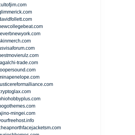
cultofjim.com
glimmerick.com
davidfollett.com
newcollegebeat.com
reverbnewyork.com
skinmerch.com
usvisaforum.com
bestmovierulz.com
jagalchi-trade.com
loopersound.com
minapenelope.com
justicereformalliance.com
cryptoglax.com
ohiohobbyplus.com
bogothemes.com
ajino-mingei.com
yourfreehost.info
cheapnorthfacejacketsm.com
gurjoshhomes.com