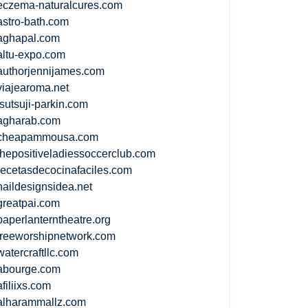
eczema-naturalcures.com
astro-bath.com
aghapal.com
altu-expo.com
authorjennijames.com
viajearoma.net
tsutsuji-parkin.com
agharab.com
cheapammousa.com
thepositiveladiessoccerclub.com
recetasdecocinafaciles.com
naildesignsidea.net
greatpai.com
paperlanterntheatre.org
freeworshipnetwork.com
watercraftllc.com
abourge.com
afiliixs.com
alharammallz.com