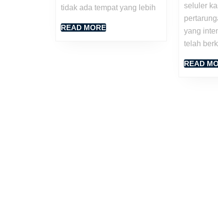
seluler k
tidak ada tempat yang lebih
pertarung
READ
READ MORE
yang inte
MORE
telah ber
READ M