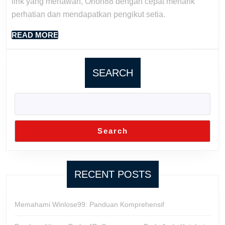
lirik yang menawan, Orion88 dengan cepat menarik
Artis
perhatian dan mendapatkan pengikut setia.
Baru
yang
READ
READ MORE
Menjanjikan
MORE
SEARCH
Search
RECENT POSTS
Memahami Winlose99: Panduan Komprehensif