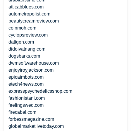
atticabblues.com
autometropolist.com
beautycreamreview.com
coinmoh.com
cyclopsreview.com
dattgen.com
didoivatnang.com
dogsbarks.com
dwmsoftwarehouse.com
enjoytroyjackson.com
epicaimbots.com
etech4news.com
expresspsychedelicsshop.com
fashionistani.com
feelingswed.com
firecabal.com
forbessmagazine.com
globalmarketlivetoday.com