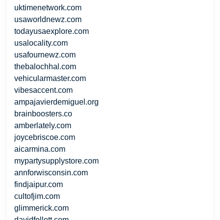
uktimenetwork.com
usaworldnewz.com
todayusaexplore.com
usalocality.com
usafournewz.com
thebalochhal.com
vehicularmaster.com
vibesaccent.com
ampajavierdemiguel.org
brainboosters.co
amberlately.com
joycebriscoe.com
aicarmina.com
mypartysupplystore.com
annforwisconsin.com
findjaipur.com
cultofjim.com
glimmerick.com
davidfollett.com