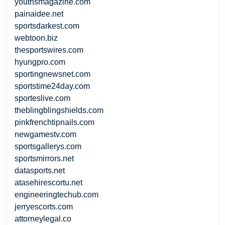
youthsmagazine.com
painaidee.net
sportsdarkest.com
webtoon.biz
thesportswires.com
hyungpro.com
sportingnewsnet.com
sportstime24day.com
sporteslive.com
theblingblingshields.com
pinkfrenchtipnails.com
newgamestv.com
sportsgallerys.com
sportsmirrors.net
datasports.net
atasehirescortu.net
engineeringtechub.com
jerryescorts.com
attorneylegal.co