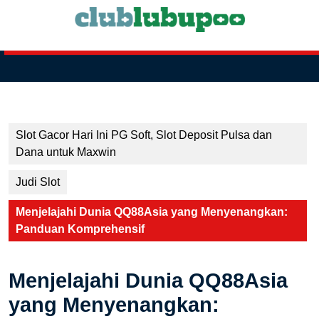
Skip
to
content
Skip
to
Open
content
Button
Slot Gacor Hari Ini PG Soft, Slot Deposit Pulsa dan
Dana untuk Maxwin
Judi Slot
Menjelajahi Dunia QQ88Asia yang Menyenangkan:
Panduan Komprehensif
Menjelajahi Dunia QQ88Asia
yang Menyenangkan: