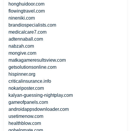
honghuidoor.com
flowingtravel.com
nineniki.com
brandiospecialists.com
medicalcare7.com
adtennaball.com
nabzah.com
mongive.com
matkagameresultsview.com
getsolutionsonline.com
hispinner.org
criticalinsurance.info
nokariposter.com
kalyan-guessing-nightplay.com
gameofpanels.com
androidappsdownloader.com
usetimenow.com
healthblow.com
gohelpmate.com