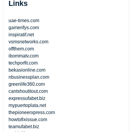
Links
uae-times.com
gamerifys.com
inspiratif.net
vsmsnetworks.com
offthem.com
ibommatv.com
techporfit.com
bekasionline.com
nbusinessplan.com
greenlife360.com
cantshoutitout.com
expressufabet.biz
mypuertoplata.net
thepioneerxpress.com
howtofixissue.com
teamufabet.biz