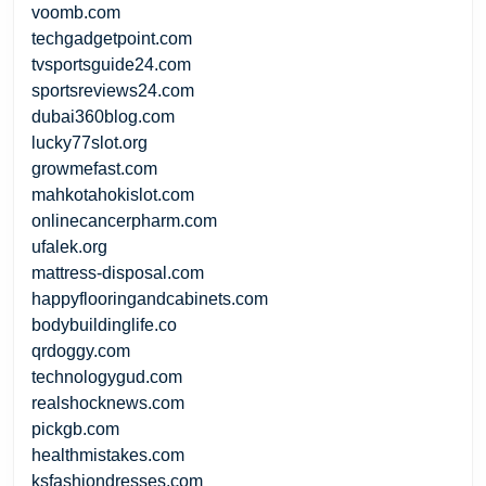
voomb.com
techgadgetpoint.com
tvsportsguide24.com
sportsreviews24.com
dubai360blog.com
lucky77slot.org
growmefast.com
mahkotahokislot.com
onlinecancerpharm.com
ufalek.org
mattress-disposal.com
happyflooringandcabinets.com
bodybuildinglife.co
qrdoggy.com
technologygud.com
realshocknews.com
pickgb.com
healthmistakes.com
ksfashiondresses.com