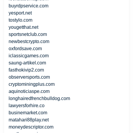
buyrdpservice.com
yesport.net
tostylo.com
yougetthat.net
sportsnetclub.com
newbestcrypto.com
oxfordsave.com
iclassicgames.com
saung-artikel.com
fasthokivip2.com
observersports.com
cryptominingplus.com
aquinoticiaspe.com
longhairedfrenchbulldog.com
lawyersforhire.co
businemarket.com
matahari88play.net
moneydescriptor.com