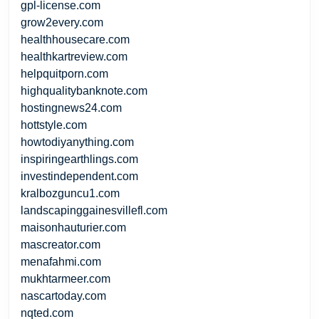
gpl-license.com
grow2every.com
healthhousecare.com
healthkartreview.com
helpquitporn.com
highqualitybanknote.com
hostingnews24.com
hottstyle.com
howtodiyanything.com
inspiringearthlings.com
investindependent.com
kralbozguncu1.com
landscapinggainesvillefl.com
maisonhauturier.com
mascreator.com
menafahmi.com
mukhtarmeer.com
nascartoday.com
nqted.com