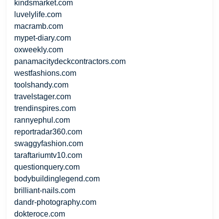
kindsmarket.com
luvelylife.com
macramb.com
mypet-diary.com
oxweekly.com
panamacitydeckcontractors.com
westfashions.com
toolshandy.com
travelstager.com
trendinspires.com
rannyephul.com
reportradar360.com
swaggyfashion.com
taraftariumtv10.com
questionquery.com
bodybuildinglegend.com
brilliant-nails.com
dandr-photography.com
dokteroce.com