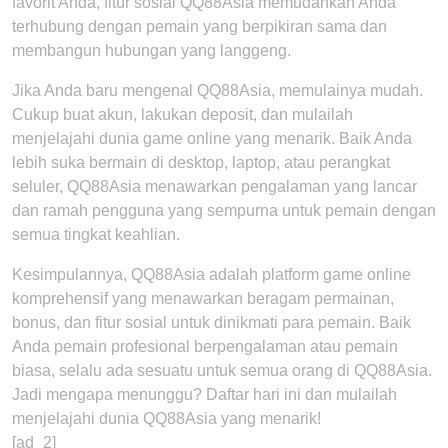
favorit Anda, fitur sosial QQ88Asia memudahkan Anda
terhubung dengan pemain yang berpikiran sama dan
membangun hubungan yang langgeng.
Jika Anda baru mengenal QQ88Asia, memulainya mudah.
Cukup buat akun, lakukan deposit, dan mulailah
menjelajahi dunia game online yang menarik. Baik Anda
lebih suka bermain di desktop, laptop, atau perangkat
seluler, QQ88Asia menawarkan pengalaman yang lancar
dan ramah pengguna yang sempurna untuk pemain dengan
semua tingkat keahlian.
Kesimpulannya, QQ88Asia adalah platform game online
komprehensif yang menawarkan beragam permainan,
bonus, dan fitur sosial untuk dinikmati para pemain. Baik
Anda pemain profesional berpengalaman atau pemain
biasa, selalu ada sesuatu untuk semua orang di QQ88Asia.
Jadi mengapa menunggu? Daftar hari ini dan mulailah
menjelajahi dunia QQ88Asia yang menarik!
[ad_2]