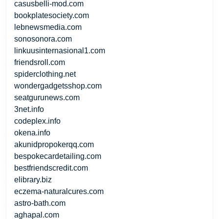
casusbelli-mod.com
bookplatesociety.com
lebnewsmedia.com
sonosonora.com
linkuusinternasional1.com
friendsroll.com
spiderclothing.net
wondergadgetsshop.com
seatgurunews.com
3net.info
codeplex.info
okena.info
akunidpropokerqq.com
bespokecardetailing.com
bestfriendscredit.com
elibrary.biz
eczema-naturalcures.com
astro-bath.com
aghapal.com