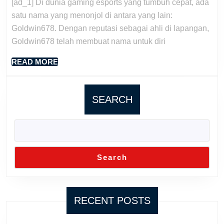
[ad_1] Di dunia gaming esports yang tumbuh cepat, ada
gaming
satu nama yang menonjol di antara yang lain:
esports
Goldwin678. Dengan reputasi sebagai ahli di lapangan,
yang
Goldwin678 telah membuat nama untuk diri
perlu
Anda
READ
READ MORE
ketahui
MORE
SEARCH
Search
RECENT POSTS