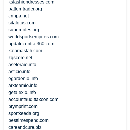
ksfashiondresses.com
patterntrader.org
cnhpa.net
sitalotus.com
supernotes.org
worldsportsempires.com
updatecentral360.com
katamastah.com
zqscore.net
aseleraio.info
asticio.info
egardenio.info
arxteamio.info
getalexio.info
accountaudittaxcon.com
prymprint.com
sportkeeda.org
besttimespend.com
careandcure.biz