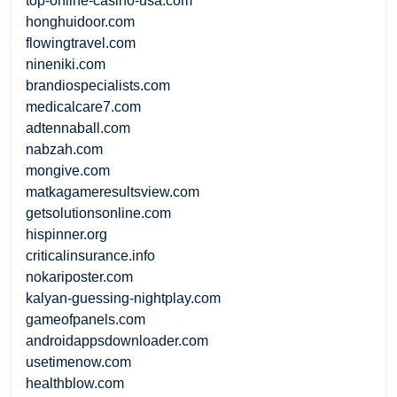
top-online-casino-usa.com
honghuidoor.com
flowingtravel.com
nineniki.com
brandiospecialists.com
medicalcare7.com
adtennaball.com
nabzah.com
mongive.com
matkagameresultsview.com
getsolutionsonline.com
hispinner.org
criticalinsurance.info
nokariposter.com
kalyan-guessing-nightplay.com
gameofpanels.com
androidappsdownloader.com
usetimenow.com
healthblow.com