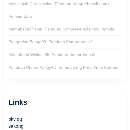
Menjelajahi Juruscasino: Panduan Komprehensif untuk
Pemain Baru
Memahami Plisbet: Panduan Komprehensif untuk Pemula
Pengertian Bunga99: Panduan Komprehensif
Memahami Winlose99: Panduan Komprehensif
Panduan Utama Parlay4D: Semua yang Perlu Anda Ketahui
Links
pkv qq
sakong