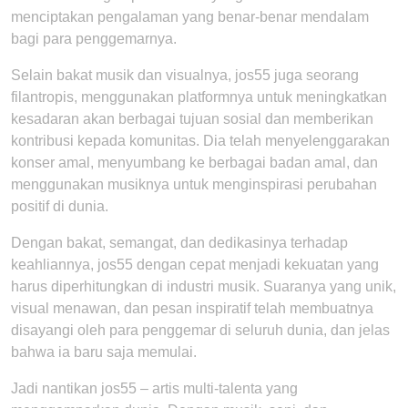
menciptakan pengalaman yang benar-benar mendalam
bagi para penggemarnya.
Selain bakat musik dan visualnya, jos55 juga seorang
filantropis, menggunakan platformnya untuk meningkatkan
kesadaran akan berbagai tujuan sosial dan memberikan
kontribusi kepada komunitas. Dia telah menyelenggarakan
konser amal, menyumbang ke berbagai badan amal, dan
menggunakan musiknya untuk menginspirasi perubahan
positif di dunia.
Dengan bakat, semangat, dan dedikasinya terhadap
keahliannya, jos55 dengan cepat menjadi kekuatan yang
harus diperhitungkan di industri musik. Suaranya yang unik,
visual menawan, dan pesan inspiratif telah membuatnya
disayangi oleh para penggemar di seluruh dunia, dan jelas
bahwa ia baru saja memulai.
Jadi nantikan jos55 – artis multi-talenta yang