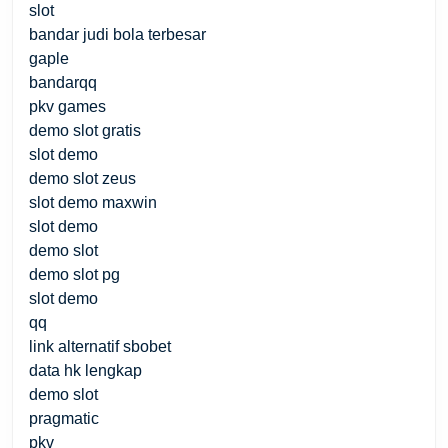
slot
bandar judi bola terbesar
gaple
bandarqq
pkv games
demo slot gratis
slot demo
demo slot zeus
slot demo maxwin
slot demo
demo slot
demo slot pg
slot demo
qq
link alternatif sbobet
data hk lengkap
demo slot
pragmatic
pkv