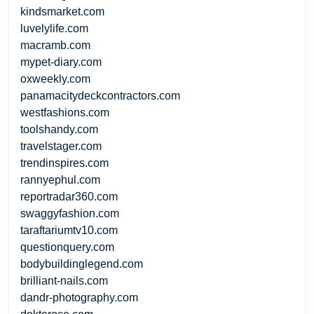
kindsmarket.com
luvelylife.com
macramb.com
mypet-diary.com
oxweekly.com
panamacitydeckcontractors.com
westfashions.com
toolshandy.com
travelstager.com
trendinspires.com
rannyephul.com
reportradar360.com
swaggyfashion.com
taraftariumtv10.com
questionquery.com
bodybuildinglegend.com
brilliant-nails.com
dandr-photography.com