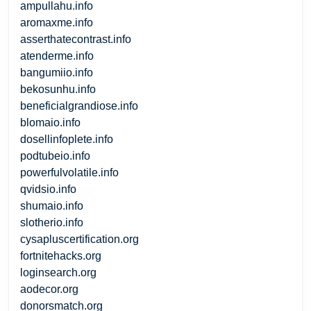
ampullahu.info
aromaxme.info
asserthatecontrast.info
atenderme.info
bangumiio.info
bekosunhu.info
beneficialgrandiose.info
blomaio.info
dosellinfoplete.info
podtubeio.info
powerfulvolatile.info
qvidsio.info
shumaio.info
slotherio.info
cysapluscertification.org
fortnitehacks.org
loginsearch.org
aodecor.org
donorsmatch.org