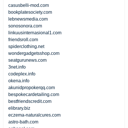
casusbelli-mod.com
bookplatesociety.com
lebnewsmedia.com
sonosonora.com
linkuusinternasional1.com
friendsroll.com
spiderclothing.net
wondergadgetsshop.com
seatgurunews.com
3net.info
codeplex.info
okena.info
akunidpropokerqq.com
bespokecardetailing.com
bestfriendscredit.com
elibrary.biz
eczema-naturalcures.com
astro-bath.com