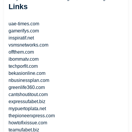
Links
uae-times.com
gamerifys.com
inspiratif.net
vsmsnetworks.com
offthem.com
ibommatv.com
techporfit.com
bekasionline.com
nbusinessplan.com
greenlife360.com
cantshoutitout.com
expressufabet.biz
mypuertoplata.net
thepioneerxpress.com
howtofixissue.com
teamufabet.biz