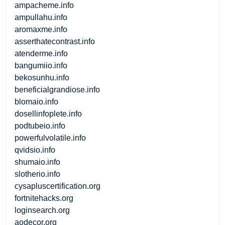
ampacheme.info
ampullahu.info
aromaxme.info
asserthatecontrast.info
atenderme.info
bangumiio.info
bekosunhu.info
beneficialgrandiose.info
blomaio.info
dosellinfoplete.info
podtubeio.info
powerfulvolatile.info
qvidsio.info
shumaio.info
slotherio.info
cysapluscertification.org
fortnitehacks.org
loginsearch.org
aodecor.org