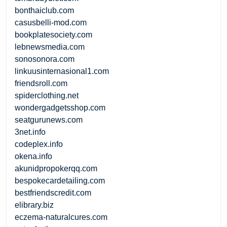
bonthaiclub.com
casusbelli-mod.com
bookplatesociety.com
lebnewsmedia.com
sonosonora.com
linkuusinternasional1.com
friendsroll.com
spiderclothing.net
wondergadgetsshop.com
seatgurunews.com
3net.info
codeplex.info
okena.info
akunidpropokerqq.com
bespokecardetailing.com
bestfriendscredit.com
elibrary.biz
eczema-naturalcures.com