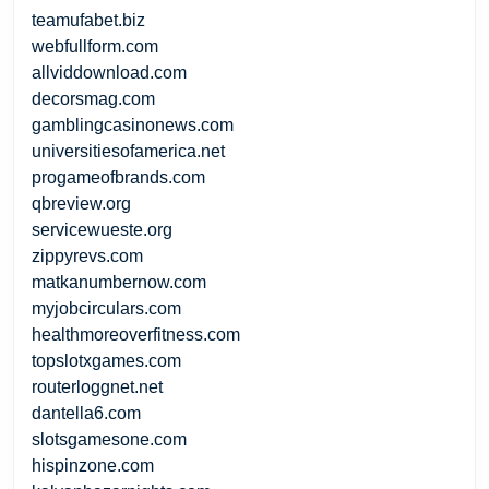
teamufabet.biz
webfullform.com
allviddownload.com
decorsmag.com
gamblingcasinonews.com
universitiesofamerica.net
progameofbrands.com
qbreview.org
servicewueste.org
zippyrevs.com
matkanumbernow.com
myjobcirculars.com
healthmoreoverfitness.com
topslotxgames.com
routerloggnet.net
dantella6.com
slotsgamesone.com
hispinzone.com