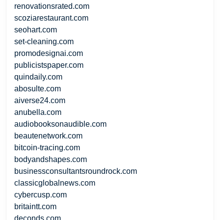
renovationsrated.com
scoziarestaurant.com
seohart.com
set-cleaning.com
promodesignai.com
publicistspaper.com
quindaily.com
abosulte.com
aiverse24.com
anubella.com
audiobooksonaudible.com
beautenetwork.com
bitcoin-tracing.com
bodyandshapes.com
businessconsultantsroundrock.com
classicglobalnews.com
cybercusp.com
britaintt.com
deconds.com