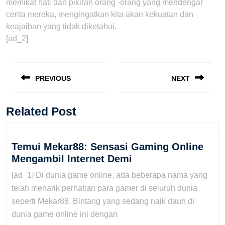
memikat hati dan pikiran orang -orang yang mendengar
cerita mereka, mengingatkan kita akan kekuatan dan
keajaiban yang tidak diketahui.
[ad_2]
Post
navigation
PREVIOUS
NEXT
Previous
Next
post:
post:
Related Post
Temui Mekar88: Sensasi Gaming Online
Temui
Mengambil Internet Demi
Mekar88:
[ad_1] Di dunia game online, ada beberapa nama yang
Sensasi
telah menarik perhatian para gamer di seluruh dunia
Gaming
seperti Mekar88. Bintang yang sedang naik daun di
Online
dunia game online ini dengan
Mengambil