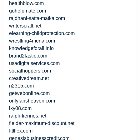
healthblow.com
gohelpmate.com
rajdhani-satta-matka.com
writerscraft.net
elearning-childprotection.com
wrestling4mena.com
knowledgeforall.info
brand2lastio.com
usadigitalservices.com
socialhoppers.com
creativedream.net
n2315.com
getwebonline.com
onlyfansheaven.com
lky08.com
ralph-fiennes.net
fielder-maximum-discount.net
fitfllex.com
genesisbusinesscredit.com