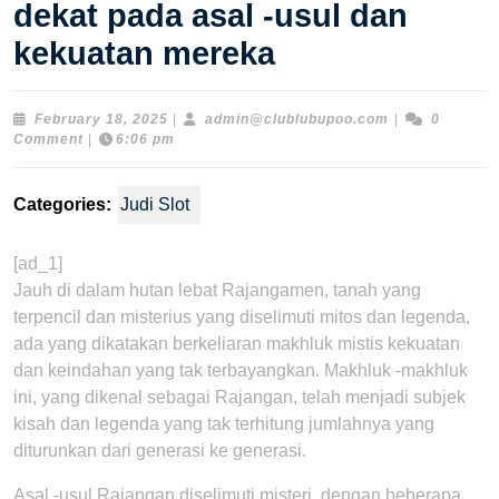
dekat pada asal -usul dan
kekuatan mereka
February
admin@clublu
February 18, 2025
|
admin@clublubupoo.com
|
0
18,
Comment
|
6:06 pm
2025
Categories:
Judi Slot
[ad_1]
Jauh di dalam hutan lebat Rajangamen, tanah yang
terpencil dan misterius yang diselimuti mitos dan legenda,
ada yang dikatakan berkeliaran makhluk mistis kekuatan
dan keindahan yang tak terbayangkan. Makhluk -makhluk
ini, yang dikenal sebagai Rajangan, telah menjadi subjek
kisah dan legenda yang tak terhitung jumlahnya yang
diturunkan dari generasi ke generasi.
Asal -usul Rajangan diselimuti misteri, dengan beberapa