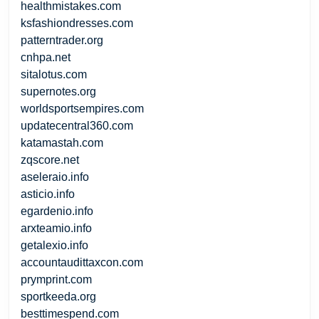
healthmistakes.com
ksfashiondresses.com
patterntrader.org
cnhpa.net
sitalotus.com
supernotes.org
worldsportsempires.com
updatecentral360.com
katamastah.com
zqscore.net
aseleraio.info
asticio.info
egardenio.info
arxteamio.info
getalexio.info
accountaudittaxcon.com
prymprint.com
sportkeeda.org
besttimespend.com