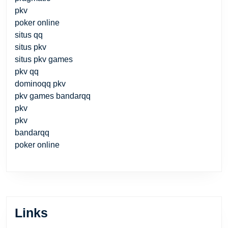
pkv
poker online
situs qq
situs pkv
situs pkv games
pkv qq
dominoqq pkv
pkv games bandarqq
pkv
pkv
bandarqq
poker online
Links