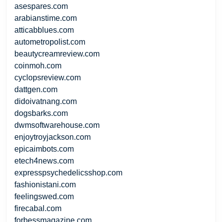
asespares.com
arabianstime.com
atticabblues.com
autometropolist.com
beautycreamreview.com
coinmoh.com
cyclopsreview.com
dattgen.com
didoivatnang.com
dogsbarks.com
dwmsoftwarehouse.com
enjoytroyjackson.com
epicaimbots.com
etech4news.com
expresspsychedelicsshop.com
fashionistani.com
feelingswed.com
firecabal.com
forbessmagazine.com