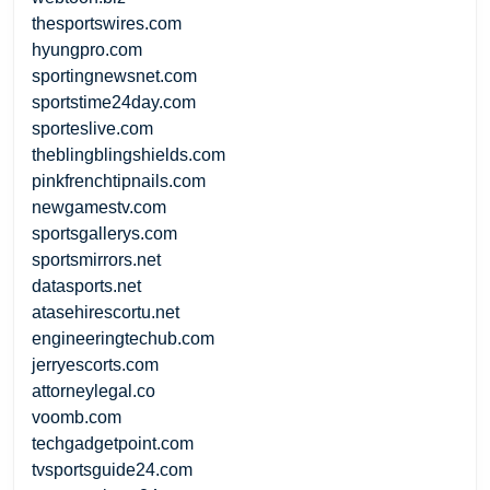
thesportswires.com
hyungpro.com
sportingnewsnet.com
sportstime24day.com
sporteslive.com
theblingblingshields.com
pinkfrenchtipnails.com
newgamestv.com
sportsgallerys.com
sportsmirrors.net
datasports.net
atasehirescortu.net
engineeringtechub.com
jerryescorts.com
attorneylegal.co
voomb.com
techgadgetpoint.com
tvsportsguide24.com