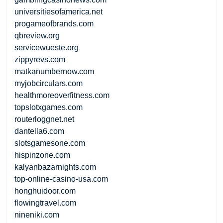
universitiesofamerica.net
progameofbrands.com
qbreview.org
servicewueste.org
zippyrevs.com
matkanumbernow.com
myjobcirculars.com
healthmoreoverfitness.com
topslotxgames.com
routerloggnet.net
dantella6.com
slotsgamesone.com
hispinzone.com
kalyanbazarnights.com
top-online-casino-usa.com
honghuidoor.com
flowingtravel.com
nineniki.com