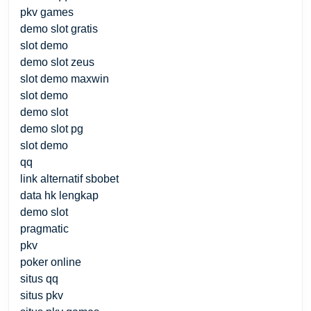
pkv games
demo slot gratis
slot demo
demo slot zeus
slot demo maxwin
slot demo
demo slot
demo slot pg
slot demo
qq
link alternatif sbobet
data hk lengkap
demo slot
pragmatic
pkv
poker online
situs qq
situs pkv