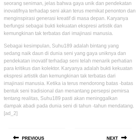
seorang seniman, jelas bahwa gaya unik dan pendekatan
inovatifnya terhadap seni akan terus memikat penonton dan
menginspirasi generasi kreatif di masa depan. Karyanya
berfungsi sebagai bukti kekuatan ekspresi artistik dan
kemungkinan tak terbatas dari imajinasi manusia.
Sebagai kesimpulan, Suhu189 adalah bintang yang
sedang naik daun di dunia seni yang gaya uniknya dan
pendekatan inovatif terhadap seni telah menarik perhatian
para kritikus dan kolektor. Karyanya adalah bukti kekuatan
ekspresi artistik dan kemungkinan tak terbatas dari
imajinasi manusia. Ketika ia terus mendorong batas -batas
bentuk seni tradisional dan menantang persepsi pemirsa
tentang realitas, Suhu189 pasti akan meninggalkan
dampak abadi pada dunia seni di tahun -tahun mendatang.
[ad_2]
Post
navigation
PREVIOUS
NEXT