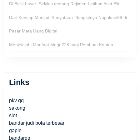
Di Balik Layar: Sekilas tentang Rejimen Latihan Atlet Elit
Dari Konsep Menjadi Kenyataan: Bangkitnya Nagakoin99 di
Pasar Mata Uang Digital
Menjelajahi Manfaat Mega228 bagi Pembuat Konten
Links
pkv qq
sakong
slot
bandar judi bola terbesar
gaple
bandarqq