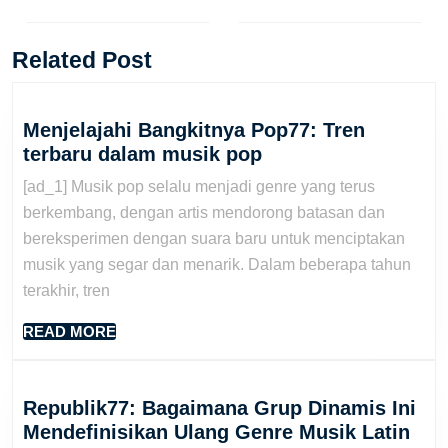
Previous
Next
post:
post:
Related Post
Menjelajahi Bangkitnya Pop77: Tren
Menjelajahi
terbaru dalam musik pop
Bangkitnya
[ad_1] Musik pop selalu menjadi genre yang terus
Pop77:
berkembang, dengan artis mendorong batasan dan
Tren
bereksperimen dengan suara baru untuk menciptakan
terbaru
musik yang segar dan menarik. Dalam beberapa tahun
dalam
terakhir, tren
musik
pop
READ
READ MORE
MORE
Republik77: Bagaimana Grup Dinamis Ini
Rep
Mendefinisikan Ulang Genre Musik Latin