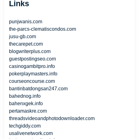
Links
punjwanis.com
the-parcs-clematiscondos.com
jusu-gb.com
thecarepet.com
blogwriterplus.com
guestpostingseo.com
casinogambitpro.info
pokerplaymasters.info
courseoncourse.com
bantinbatdongsan247.com
bahednog.info
bahenxgek.info
pertamaskre.com
threadsvideoandphotodownloader.com
techgiddy.com
usalivenetwork.com