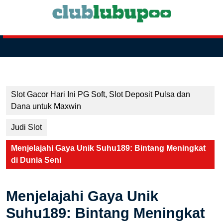
Skip
to
content
Skip
to
Open
content
Button
Slot Gacor Hari Ini PG Soft, Slot Deposit Pulsa dan
Dana untuk Maxwin
Judi Slot
Menjelajahi Gaya Unik Suhu189: Bintang Meningkat
di Dunia Seni
Menjelajahi Gaya Unik
Suhu189: Bintang Meningkat