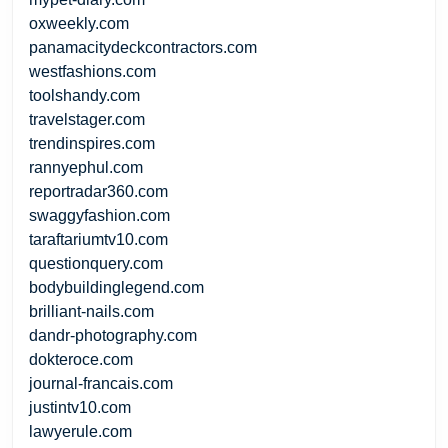
oxweekly.com
panamacitydeckcontractors.com
westfashions.com
toolshandy.com
travelstager.com
trendinspires.com
rannyephul.com
reportradar360.com
swaggyfashion.com
taraftariumtv10.com
questionquery.com
bodybuildinglegend.com
brilliant-nails.com
dandr-photography.com
dokteroce.com
journal-francais.com
justintv10.com
lawyerule.com