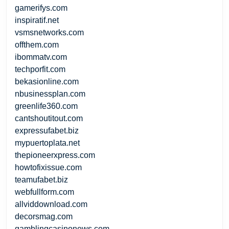
gamerifys.com
inspiratif.net
vsmsnetworks.com
offthem.com
ibommatv.com
techporfit.com
bekasionline.com
nbusinessplan.com
greenlife360.com
cantshoutitout.com
expressufabet.biz
mypuertoplata.net
thepioneerxpress.com
howtofixissue.com
teamufabet.biz
webfullform.com
allviddownload.com
decorsmag.com
gamblingcasinonews.com