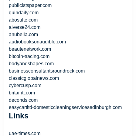
publicistspaper.com
quindaily.com
abosulte.com
aiverse24.com
anubella.com
audiobooksonaudible.com
beautenetwork.com
bitcoin-tracing.com
bodyandshapes.com
businessconsultantsroundrock.com
classicglobalnews.com
cybercusp.com
britaintt.com
deconds.com
easycartltd-domesticcleaningservicesedinburgh.com
Links
uae-times.com