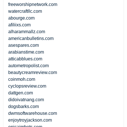
freeworshipnetwork.com
watercraftllc.com
abourge.com
afiliixs.com
alharammallz.com
americanbulletins.com
asespares.com
arabianstime.com
atticabblues.com
autometropolist.com
beautycreamreview.com
coinmoh.com
cyclopsreview.com
dattgen.com
didoivatnang.com
dogsbarks.com
dwmsoftwarehouse.com
enjoytroyjackson.com
epicaimbots.com