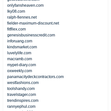
onlyfansheaven.com
lky08.com
ralph-fiennes.net
fielder-maximum-discount.net
fitfllex.com
genesisbusinesscredit.com
inforuang.com
kindsmarket.com
luvelylife.com
macramb.com
mypet-diary.com
oxweekly.com
panamacitydeckcontractors.com
westfashions.com
toolshandy.com
travelstager.com
trendinspires.com
rannyephul.com