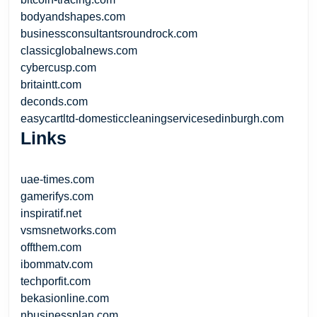
bodyandshapes.com
businessconsultantsroundrock.com
classicglobalnews.com
cybercusp.com
britaintt.com
deconds.com
easycartltd-domesticcleaningservicesedinburgh.com
Links
uae-times.com
gamerifys.com
inspiratif.net
vsmsnetworks.com
offthem.com
ibommatv.com
techporfit.com
bekasionline.com
nbusinessplan.com