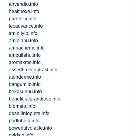
airvendio.info
healthexe.info
puretecx.info
tecadvance.info
aminityio.info
amiolahu.info
ampacheme.info
ampullahu.info
aromaxme.info
asserthatecontrast.info
atenderme.info
bangumiio.info
bekosunhu.info
beneficialgrandiose.info
blomaio.info
dosellinfoplete.info
podtubeio.info
powerfulvolatile.info
qvidsio.info