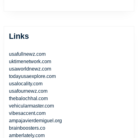
Links
usafullnewz.com
uktimenetwork.com
usaworldnewz.com
todayusaexplore.com
usalocality.com
usafournewz.com
thebalochhal.com
vehicularmaster.com
vibesaccent.com
ampajavierdemiguel.org
brainboosters.co
amberlately.com