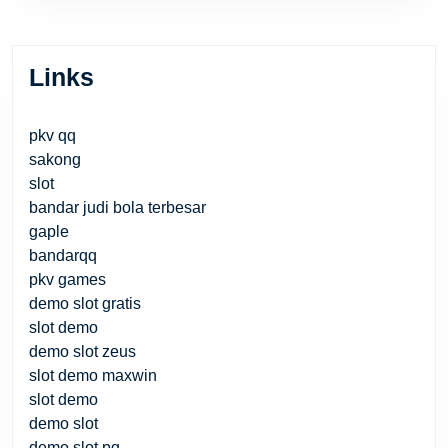
Links
pkv qq
sakong
slot
bandar judi bola terbesar
gaple
bandarqq
pkv games
demo slot gratis
slot demo
demo slot zeus
slot demo maxwin
slot demo
demo slot
demo slot pg