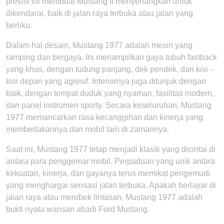
presisi ini membuat Mustang II menyenangkan untuk
dikendarai, baik di jalan raya terbuka atau jalan yang
berliku.
Dalam hal desain, Mustang 1977 adalah mesin yang
ramping dan bergaya. Ini menampilkan gaya tubuh fastback
yang khas, dengan tudung panjang, dek pendek, dan kisi -
kisi depan yang agresif. Interiornya juga ditunjuk dengan
baik, dengan tempat duduk yang nyaman, fasilitas modern,
dan panel instrumen sporty. Secara keseluruhan, Mustang
1977 memancarkan rasa kecanggihan dan kinerja yang
membedakannya dari mobil lain di zamannya.
Saat ini, Mustang 1977 tetap menjadi klasik yang dicintai di
antara para penggemar mobil. Perpaduan yang unik antara
kekuatan, kinerja, dan gayanya terus memikat pengemudi
yang menghargai sensasi jalan terbuka. Apakah berlayar di
jalan raya atau merobek lintasan, Mustang 1977 adalah
bukti nyata warisan abadi Ford Mustang.