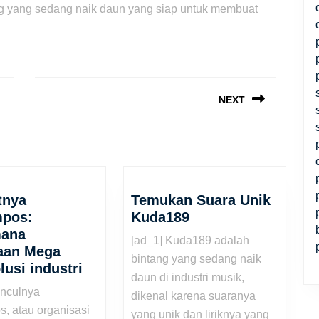
ng yang sedang naik daun yang siap untuk membuat
NEXT
Next
post:
tnya
Temukan Suara Unik
Temukan
pos:
Kuda189
Suara
mana
[ad_1] Kuda189 adalah
Unik
aan Mega
bintang yang sedang naik
Bangkitnya
Kuda189
usi industri
daun di industri musik,
Supermpos:
unculnya
dikenal karena suaranya
Bagaimana
, atau organisasi
yang unik dan liriknya yang
Kemitraan