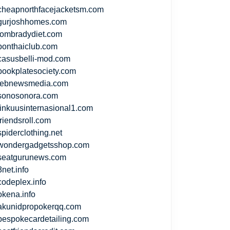
cheapnorthfacejacketsm.com
gurjoshhomes.com
tombradydiet.com
bonthaiclub.com
casusbelli-mod.com
bookplatesociety.com
lebnewsmedia.com
sonosonora.com
linkuusinternasional1.com
friendsroll.com
spiderclothing.net
wondergadgetsshop.com
seatgurunews.com
3net.info
codeplex.info
okena.info
akunidpropokerqq.com
bespokecardetailing.com