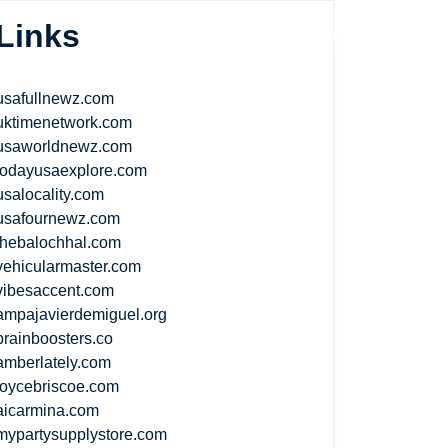
Links
usafullnewz.com
uktimenetwork.com
usaworldnewz.com
todayusaexplore.com
usalocality.com
usafournewz.com
thebalochhal.com
vehicularmaster.com
vibesaccent.com
ampajavierdemiguel.org
brainboosters.co
amberlately.com
joycebriscoe.com
aicarmina.com
mypartysupplystore.com