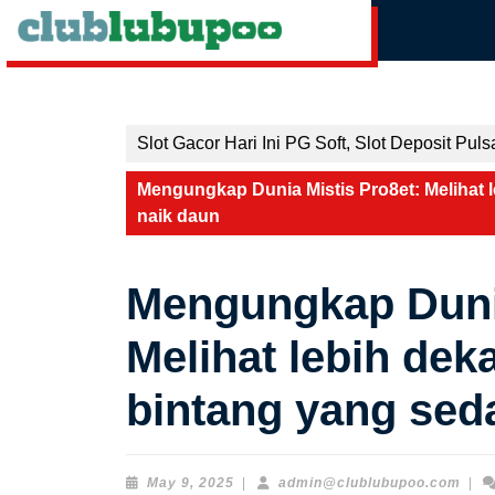
Skip
to
content
Skip
to
content
Slot Gacor Hari Ini PG Soft, Slot Deposit Pu
Mengungkap Dunia Mistis Pro8et: Melihat 
naik daun
Mengungkap Dunia
Melihat lebih dek
bintang yang sed
May
admi
May 9, 2025
|
admin@clublubupoo.com
|