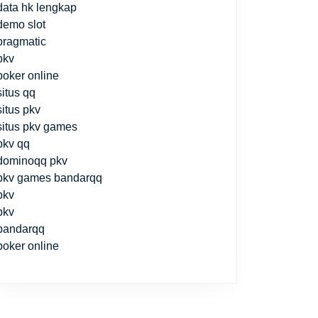
data hk lengkap
demo slot
pragmatic
pkv
poker online
situs qq
situs pkv
situs pkv games
pkv qq
dominoqq pkv
pkv games bandarqq
pkv
pkv
bandarqq
poker online