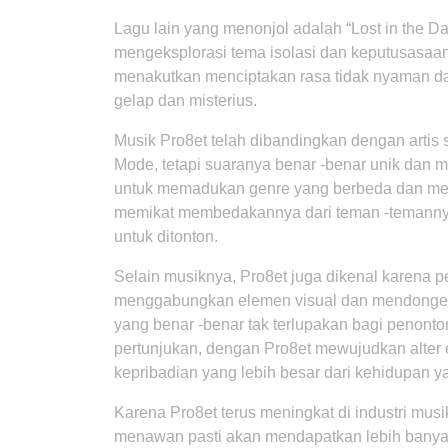
Lagu lain yang menonjol adalah “Lost in the D
mengeksplorasi tema isolasi dan keputusasaan
menakutkan menciptakan rasa tidak nyaman da
gelap dan misterius.
Musik Pro8et telah dibandingkan dengan artis 
Mode, tetapi suaranya benar -benar unik da
untuk memadukan genre yang berbeda dan mem
memikat membedakannya dari teman -temanny
untuk ditonton.
Selain musiknya, Pro8et juga dikenal karena 
menggabungkan elemen visual dan mendonge
yang benar -benar tak terlupakan bagi penont
pertunjukan, dengan Pro8et mewujudkan alter
kepribadian yang lebih besar dari kehidupan 
Karena Pro8et terus meningkat di industri mu
menawan pasti akan mendapatkan lebih banyak