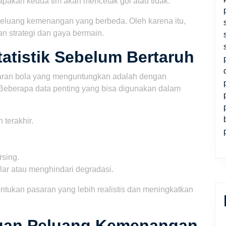
apakah kedua tim akan mencetak gol atau tidak.
 peluang kemenangan yang berbeda. Oleh karena itu,
an strategi dan gaya bermain.
tatistik Sebelum Bertaruh
saran bola yang menguntungkan adalah dengan
. Beberapa data penting yang bisa digunakan dalam
terakhir.
rsing.
lar atau menghindari degradasi.
tukan pasaran yang lebih realistis dan meningkatkan
ngan Peluang Kemenangan