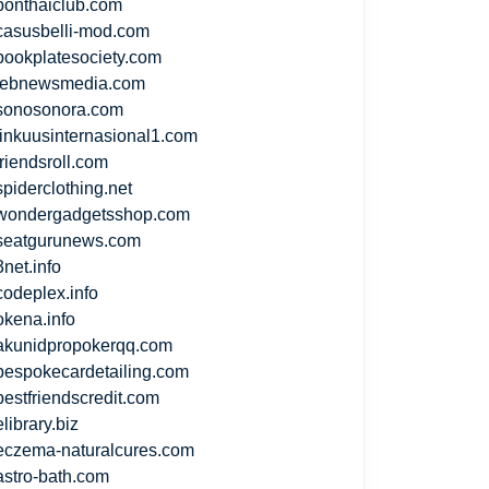
bonthaiclub.com
casusbelli-mod.com
bookplatesociety.com
lebnewsmedia.com
sonosonora.com
linkuusinternasional1.com
friendsroll.com
spiderclothing.net
wondergadgetsshop.com
seatgurunews.com
3net.info
codeplex.info
okena.info
akunidpropokerqq.com
bespokecardetailing.com
bestfriendscredit.com
elibrary.biz
eczema-naturalcures.com
astro-bath.com