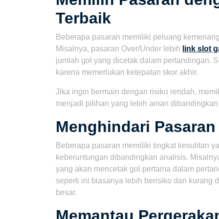
Terbaik
Beberapa pasaran memiliki peluang kemenanga
Misalnya, pasaran Over/Under lebih
link slot 
jumlah gol yang dicetak dalam pertandingan. Se
karena memerlukan ketepatan skor akhir.
Jika ingin bermain dengan risiko rendah, memi
menjadi pilihan yang lebih aman dibandingkan p
Menghindari Pasaran 
Beberapa pasaran memiliki tingkat kesulitan y
keberuntungan dibandingkan analisis. Misalnya
yang akan mencetak gol pertama dalam pertandi
seperti ini biasanya lebih berisiko dan kurang
besar.
Memantau Pergeraka