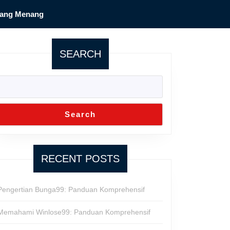
pang Menang
SEARCH
Search
RECENT POSTS
Pengertian Bunga99: Panduan Komprehensif
Memahami Winlose99: Panduan Komprehensif