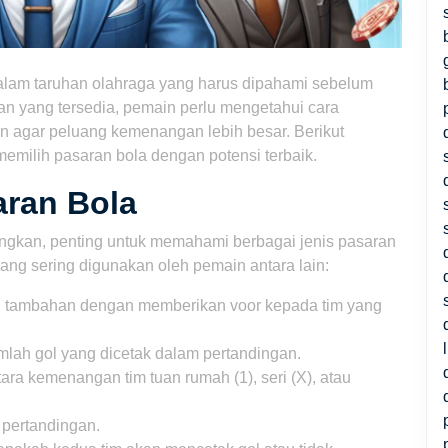
dalam taruhan olahraga yang harus dipahami sebelum
an yang tersedia, pemain perlu mengetahui cara
 agar peluang kemenangan lebih besar. Berikut
emilih pasaran bola dengan potensi terbaik.
ran Bola
kan, penting untuk memahami berbagai jenis pasaran
ang sering digunakan oleh pemain antara lain:
 tambahan dengan memberikan voor kepada tim yang
umlah gol yang dicetak dalam pertandingan.
ara kemenangan tim tuan rumah (1), seri (X), atau
 pertandingan.