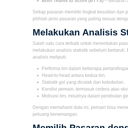
Both Teams to Score (BTTS)
– Bertaruh 
Setiap pasaran memiliki tingkat kesulitan dan
pilihlah jenis pasaran yang paling sesuai deng
Melakukan Analisis S
Salah satu cara terbaik untuk menentukan pa
melakukan analisis statistik sebelum bertaruh
analisis meliputi:
Performa tim dalam beberapa pertandingan 
Head-to-head antara kedua tim.
Statistik gol yang dicetak dan kebobolan.
Kondisi pemain, termasuk cedera atau sko
Motivasi tim, misalnya dalam perebutan ge
Dengan memahami data ini, pemain bisa menen
peluang kemenangan.
Memilih Pasaran de