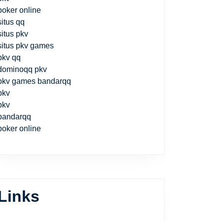
poker online
situs qq
situs pkv
situs pkv games
pkv qq
dominoqq pkv
pkv games bandarqq
pkv
pkv
bandarqq
poker online
Links