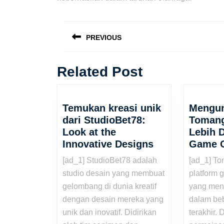
Post
navigation
PREVIOUS
Previous
post:
Related Post
Temukan kreasi unik
Mengun
dari StudioBet78:
Tomang
Look at the
Lebih 
Temukan
Innovative Designs
Game O
kreasi
[ad_1] StudioBet78 adalah
[ad_1] T
unik
studio desain yang membuat
platform 
dari
gelombang di dunia kreatif
yang men
StudioBet78:
dengan desain mereka yang
dalam be
Look
unik dan inovatif. Didirikan
terakhir.
at