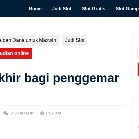
Home
Judi Slot
Slot Gratis
Slot Gam
lsa dan Dana untuk Maxwin
Judi Slot
udian online
akhir bagi penggemar
dmin@clublubupoo.com
|
0 Comment
|
3:52 am