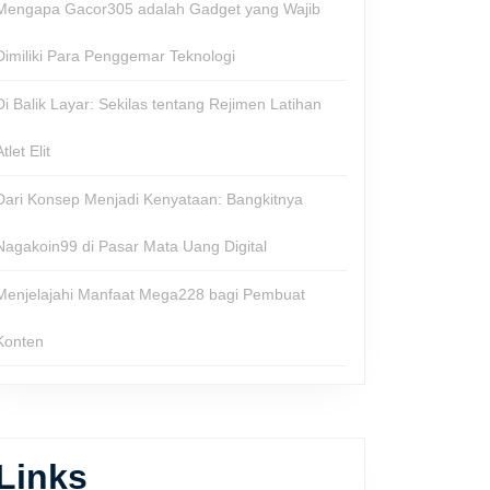
Mengapa Gacor305 adalah Gadget yang Wajib
Dimiliki Para Penggemar Teknologi
Di Balik Layar: Sekilas tentang Rejimen Latihan
Atlet Elit
Dari Konsep Menjadi Kenyataan: Bangkitnya
Nagakoin99 di Pasar Mata Uang Digital
Menjelajahi Manfaat Mega228 bagi Pembuat
Konten
Links