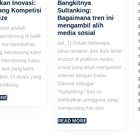
kan Inovasi:
Bangkitnya
ng Kompetisi
Sultanking:
Merayakan
ize
Bagaimana tren ini
Inovasi:
mengambil alih
ovasi adalah
Pemenang
Bangkitnya
media sosial
pendorong di balik
Kompetisi
Sultanking:
[ad_1] Dalam beberapa
 dan perubahan.
Casaprize
Bagaimana
tahun terakhir, tren baru telah
ng mendorong kami
tren
muncul di platform media
 mendorong batas -
ini
sosial yang telah mengambil
i apa yang kami
mengambil
internet dengan badai.
gkin. Di dunia yang
alih
Dikenal sebagai
media
rkembang,
“Sultanking,” tren ini
sosial
READ
ORE
melibatkan pengguna yang
MORE
memposting foto dan
READ
READ MORE
MORE