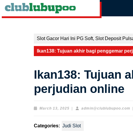
Skip
to
content
Skip
to
content
Slot Gacor Hari Ini PG Soft, Slot Deposit Pu
Ikan138: Tujuan akhir bagi penggemar perj
Ikan138: Tujuan 
perjudian online
March
a
March 13, 2025
|
admin@clublubupoo.com
13,
2025
Categories:
Judi Slot