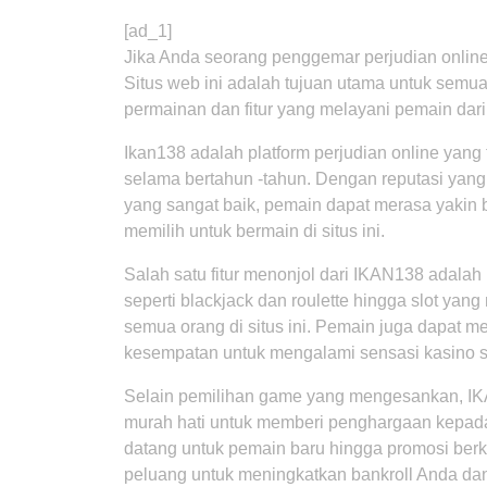
[ad_1]
Jika Anda seorang penggemar perjudian online 
Situs web ini adalah tujuan utama untuk sem
permainan dan fitur yang melayani pemain dari
Ikan138 adalah platform perjudian online yang
selama bertahun -tahun. Dengan reputasi yang
yang sangat baik, pemain dapat merasa yakin 
memilih untuk bermain di situs ini.
Salah satu fitur menonjol dari IKAN138 adalah
seperti blackjack dan roulette hingga slot yan
semua orang di situs ini. Pemain juga dapat 
kesempatan untuk mengalami sensasi kasino 
Selain pemilihan game yang mengesankan, I
murah hati untuk memberi penghargaan kepada
datang untuk pemain baru hingga promosi ber
peluang untuk meningkatkan bankroll Anda da