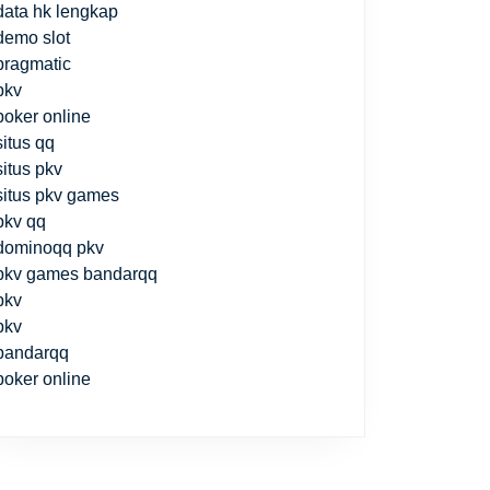
data hk lengkap
demo slot
pragmatic
pkv
poker online
situs qq
situs pkv
situs pkv games
pkv qq
dominoqq pkv
pkv games bandarqq
pkv
pkv
bandarqq
poker online