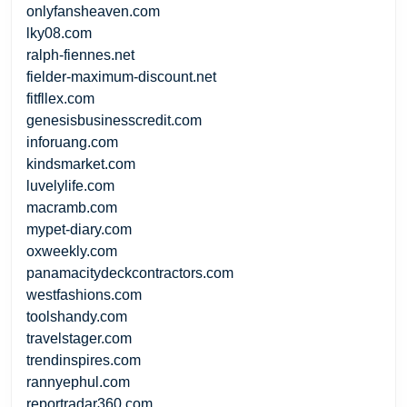
onlyfansheaven.com
lky08.com
ralph-fiennes.net
fielder-maximum-discount.net
fitfllex.com
genesisbusinesscredit.com
inforuang.com
kindsmarket.com
luvelylife.com
macramb.com
mypet-diary.com
oxweekly.com
panamacitydeckcontractors.com
westfashions.com
toolshandy.com
travelstager.com
trendinspires.com
rannyephul.com
reportradar360.com