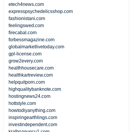
etech4news.com
expresspsychedelicsshop.com
fashionistani.com
feelingswed.com
firecabal.com
forbessmagazine.com
globalmarketlivetoday.com
gpl-license.com
grow2every.com
healthhousecare.com
healthkartreview.com
helpquitporn.com
highqualitybanknote.com
hostingnews24.com
hottstyle.com
howtodiyanything.com
inspiringearthlings.com
investindependent.com
kralbozguncu1.com