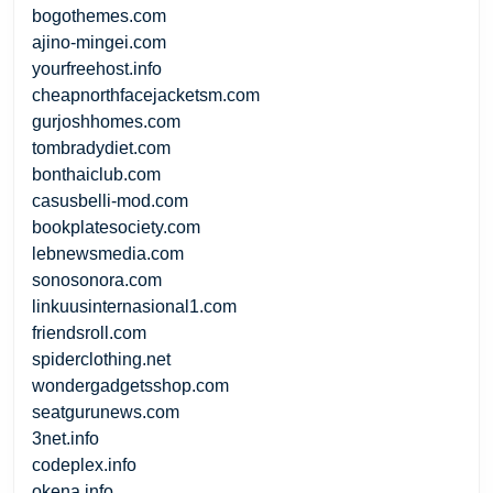
bogothemes.com
ajino-mingei.com
yourfreehost.info
cheapnorthfacejacketsm.com
gurjoshhomes.com
tombradydiet.com
bonthaiclub.com
casusbelli-mod.com
bookplatesociety.com
lebnewsmedia.com
sonosonora.com
linkuusinternasional1.com
friendsroll.com
spiderclothing.net
wondergadgetsshop.com
seatgurunews.com
3net.info
codeplex.info
okena.info