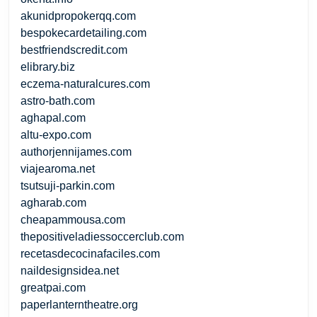
akunidpropokerqq.com
bespokecardetailing.com
bestfriendscredit.com
elibrary.biz
eczema-naturalcures.com
astro-bath.com
aghapal.com
altu-expo.com
authorjennijames.com
viajearoma.net
tsutsuji-parkin.com
agharab.com
cheapammousa.com
thepositiveladiessoccerclub.com
recetasdecocinafaciles.com
naildesignsidea.net
greatpai.com
paperlanterntheatre.org