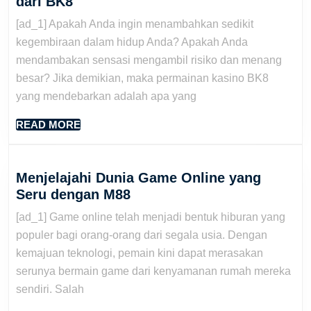
Bebaskan
dari BK8
Jiwa
[ad_1] Apakah Anda ingin menambahkan sedikit
Penjudi
kegembiraan dalam hidup Anda? Apakah Anda
Anda
mendambakan sensasi mengambil risiko dan menang
dengan
besar? Jika demikian, maka permainan kasino BK8
Permainan
yang mendebarkan adalah apa yang
Kasino
yang
READ
READ MORE
Mendebarkan
MORE
dari
BK8
Menjelajahi Dunia Game Online yang
Menjelajahi
Seru dengan M88
Dunia
[ad_1] Game online telah menjadi bentuk hiburan yang
Game
populer bagi orang-orang dari segala usia. Dengan
Online
kemajuan teknologi, pemain kini dapat merasakan
yang
serunya bermain game dari kenyamanan rumah mereka
Seru
sendiri. Salah
dengan
M88