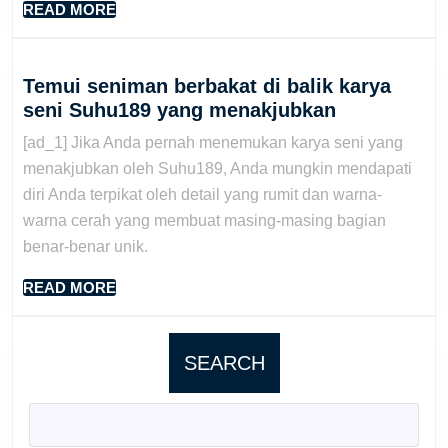
READ
READ MORE
MORE
Temui seniman berbakat di balik karya
Temui
seni Suhu189 yang menakjubkan
seniman
[ad_1] Jika Anda pernah menemukan karya seni yang
berbakat
menakjubkan oleh Suhu189, Anda mungkin mendapati
di
diri Anda terpikat oleh detail yang rumit dan warna-
balik
warna cerah yang membuat masing-masing bagian
karya
benar-benar unik.
seni
Suhu189
READ
READ MORE
yang
MORE
menakjubk
SEARCH