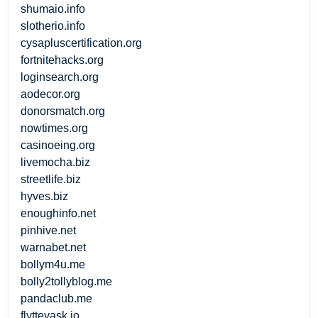
shumaio.info
slotherio.info
cysapluscertification.org
fortnitehacks.org
loginsearch.org
aodecor.org
donorsmatch.org
nowtimes.org
casinoeing.org
livemocha.biz
streetlife.biz
hyves.biz
enoughinfo.net
pinhive.net
warnabet.net
bollym4u.me
bolly2tollyblog.me
pandaclub.me
flyttevask.io