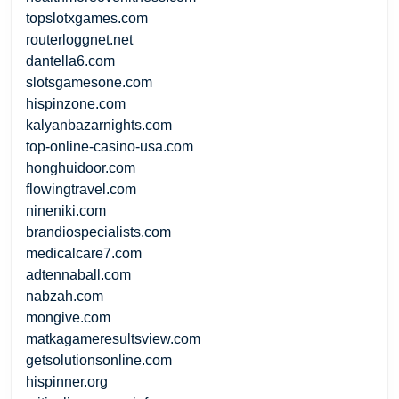
topslotxgames.com
routerloggnet.net
dantella6.com
slotsgamesone.com
hispinzone.com
kalyanbazarnights.com
top-online-casino-usa.com
honghuidoor.com
flowingtravel.com
nineniki.com
brandiospecialists.com
medicalcare7.com
adtennaball.com
nabzah.com
mongive.com
matkagameresultsview.com
getsolutionsonline.com
hispinner.org