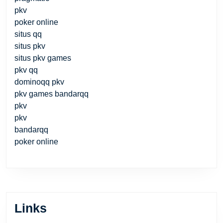
pkv
poker online
situs qq
situs pkv
situs pkv games
pkv qq
dominoqq pkv
pkv games bandarqq
pkv
pkv
bandarqq
poker online
Links