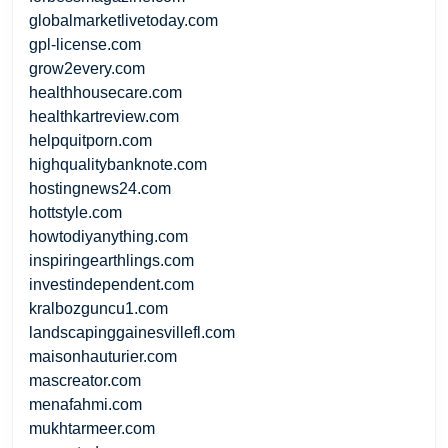
globalmarketlivetoday.com
gpl-license.com
grow2every.com
healthhousecare.com
healthkartreview.com
helpquitporn.com
highqualitybanknote.com
hostingnews24.com
hottstyle.com
howtodiyanything.com
inspiringearthlings.com
investindependent.com
kralbozguncu1.com
landscapinggainesvillefl.com
maisonhauturier.com
mascreator.com
menafahmi.com
mukhtarmeer.com