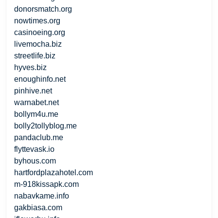
donorsmatch.org
nowtimes.org
casinoeing.org
livemocha.biz
streetlife.biz
hyves.biz
enoughinfo.net
pinhive.net
warnabet.net
bollym4u.me
bolly2tollyblog.me
pandaclub.me
flyttevask.io
byhous.com
hartfordplazahotel.com
m-918kissapk.com
nabavkame.info
gakbiasa.com