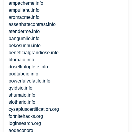
ampacheme.info
ampullahu.info
aromaxme.info
asserthatecontrast.info
atenderme.info
bangumiio.info
bekosunhu.info
beneficialgrandiose.info
blomaio.info
dosellinfoplete.info
podtubeio.info
powerfulvolatile.info
qvidsio.info
shumaio.info
slotherio.info
cysapluscertification.org
fortnitehacks.org
loginsearch.org
aodecor.org