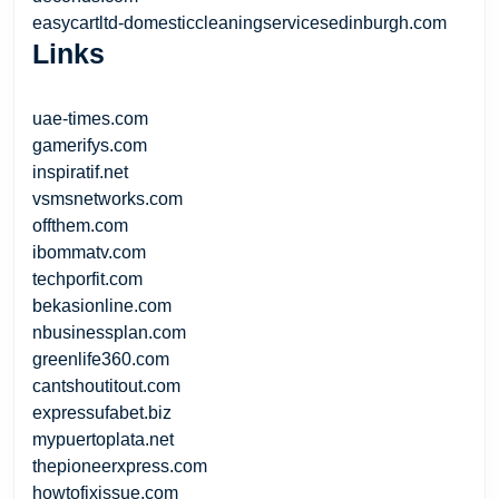
easycartltd-domesticcleaningservicesedinburgh.com
Links
uae-times.com
gamerifys.com
inspiratif.net
vsmsnetworks.com
offthem.com
ibommatv.com
techporfit.com
bekasionline.com
nbusinessplan.com
greenlife360.com
cantshoutitout.com
expressufabet.biz
mypuertoplata.net
thepioneerxpress.com
howtofixissue.com