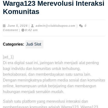
Warga123 Merevolusi Interaksi
Komunitas
June
admin@clublubupoo
June 5, 2026
|
admin@clublubupoo.com
|
0
5,
Comment
|
8:42 am
2026
Categories:
Judi Slot
[ad_1]
Di era digital saat ini, jaringan telah menjadi alat penting
bagi individu dan komunitas untuk terhubung,
berkolaborasi, dan memberdayakan satu sama lain.
Dengan meningkatnya platform media sosial dan komunitas
online, kemampuan untuk berjejaring dan membangun
hubungan menjadi semakin mudah.
Salah satu platform yang merevolusi interaksi dan
pemberdayaan komunitas adalah Warga123. Warga123