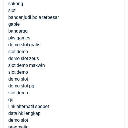
sakong
slot
bandar judi bola terbesar
gaple
bandarqq
pkv games
demo slot gratis
slot demo
demo slot zeus
slot demo maxwin
slot demo
demo slot
demo slot pg
slot demo
qq
link alternatif sbobet
data hk lengkap
demo slot
pragmatic