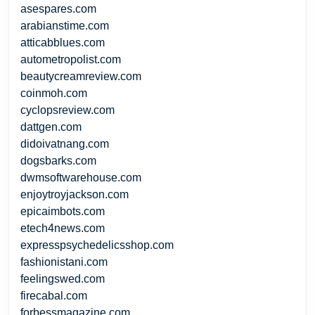
asespares.com
arabianstime.com
atticabblues.com
autometropolist.com
beautycreamreview.com
coinmoh.com
cyclopsreview.com
dattgen.com
didoivatnang.com
dogsbarks.com
dwmsoftwarehouse.com
enjoytroyjackson.com
epicaimbots.com
etech4news.com
expresspsychedelicsshop.com
fashionistani.com
feelingswed.com
firecabal.com
forbessmagazine.com