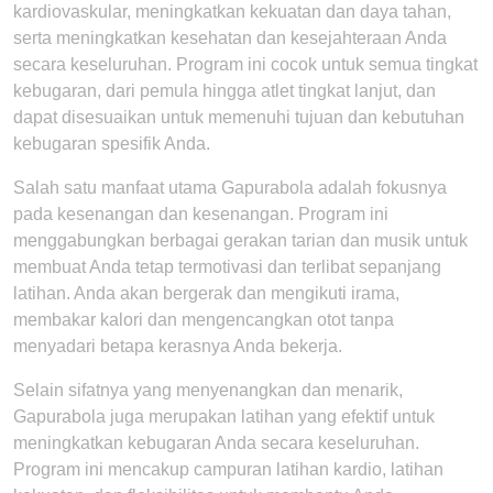
kardiovaskular, meningkatkan kekuatan dan daya tahan,
serta meningkatkan kesehatan dan kesejahteraan Anda
secara keseluruhan. Program ini cocok untuk semua tingkat
kebugaran, dari pemula hingga atlet tingkat lanjut, dan
dapat disesuaikan untuk memenuhi tujuan dan kebutuhan
kebugaran spesifik Anda.
Salah satu manfaat utama Gapurabola adalah fokusnya
pada kesenangan dan kesenangan. Program ini
menggabungkan berbagai gerakan tarian dan musik untuk
membuat Anda tetap termotivasi dan terlibat sepanjang
latihan. Anda akan bergerak dan mengikuti irama,
membakar kalori dan mengencangkan otot tanpa
menyadari betapa kerasnya Anda bekerja.
Selain sifatnya yang menyenangkan dan menarik,
Gapurabola juga merupakan latihan yang efektif untuk
meningkatkan kebugaran Anda secara keseluruhan.
Program ini mencakup campuran latihan kardio, latihan