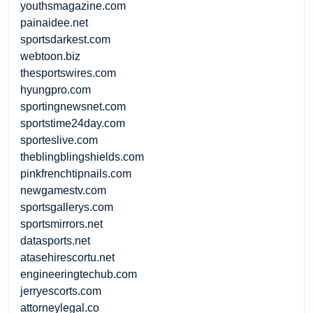
youthsmagazine.com
painaidee.net
sportsdarkest.com
webtoon.biz
thesportswires.com
hyungpro.com
sportingnewsnet.com
sportstime24day.com
sporteslive.com
theblingblingshields.com
pinkfrenchtipnails.com
newgamestv.com
sportsgallerys.com
sportsmirrors.net
datasports.net
atasehirescortu.net
engineeringtechub.com
jerryescorts.com
attorneylegal.co