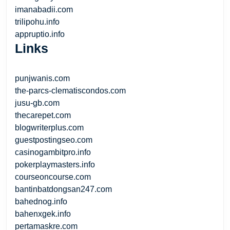
imanabadii.com
trilipohu.info
appruptio.info
Links
punjwanis.com
the-parcs-clematiscondos.com
jusu-gb.com
thecarepet.com
blogwriterplus.com
guestpostingseo.com
casinogambitpro.info
pokerplaymasters.info
courseoncourse.com
bantinbatdongsan247.com
bahednog.info
bahenxgek.info
pertamaskre.com