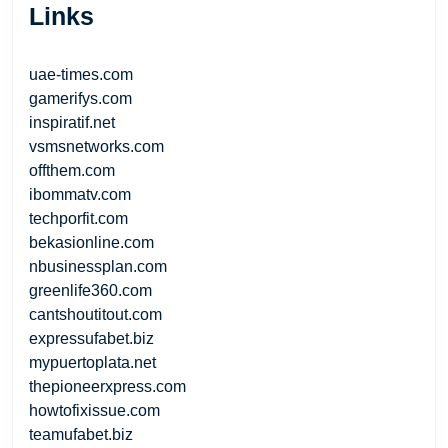
Links
uae-times.com
gamerifys.com
inspiratif.net
vsmsnetworks.com
offthem.com
ibommatv.com
techporfit.com
bekasionline.com
nbusinessplan.com
greenlife360.com
cantshoutitout.com
expressufabet.biz
mypuertoplata.net
thepioneerxpress.com
howtofixissue.com
teamufabet.biz