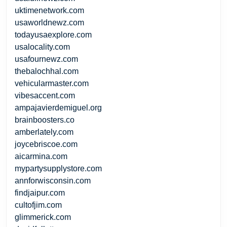
uktimenetwork.com
usaworldnewz.com
todayusaexplore.com
usalocality.com
usafournewz.com
thebalochhal.com
vehicularmaster.com
vibesaccent.com
ampajavierdemiguel.org
brainboosters.co
amberlately.com
joycebriscoe.com
aicarmina.com
mypartysupplystore.com
annforwisconsin.com
findjaipur.com
cultofjim.com
glimmerick.com