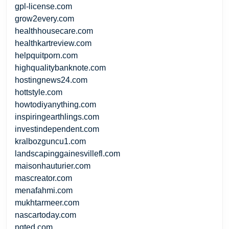
gpl-license.com
grow2every.com
healthhousecare.com
healthkartreview.com
helpquitporn.com
highqualitybanknote.com
hostingnews24.com
hottstyle.com
howtodiyanything.com
inspiringearthlings.com
investindependent.com
kralbozguncu1.com
landscapinggainesvillefl.com
maisonhauturier.com
mascreator.com
menafahmi.com
mukhtarmeer.com
nascartoday.com
nqted.com