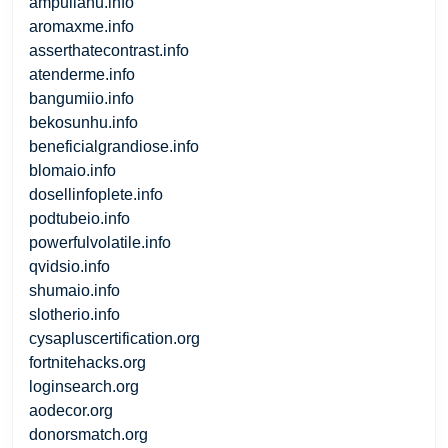
ampullahu.info
aromaxme.info
asserthatecontrast.info
atenderme.info
bangumiio.info
bekosunhu.info
beneficialgrandiose.info
blomaio.info
dosellinfoplete.info
podtubeio.info
powerfulvolatile.info
qvidsio.info
shumaio.info
slotherio.info
cysapluscertification.org
fortnitehacks.org
loginsearch.org
aodecor.org
donorsmatch.org