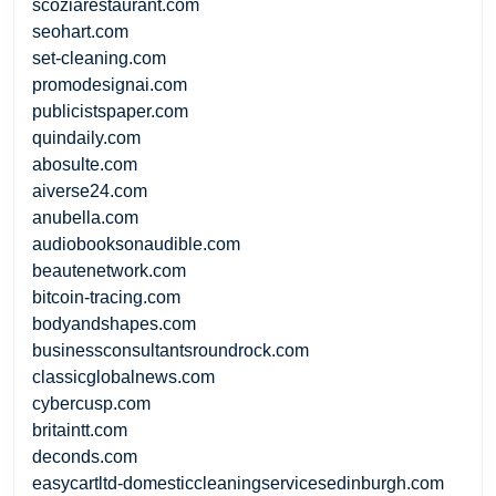
scoziarestaurant.com
seohart.com
set-cleaning.com
promodesignai.com
publicistspaper.com
quindaily.com
abosulte.com
aiverse24.com
anubella.com
audiobooksonaudible.com
beautenetwork.com
bitcoin-tracing.com
bodyandshapes.com
businessconsultantsroundrock.com
classicglobalnews.com
cybercusp.com
britaintt.com
deconds.com
easycartltd-domesticcleaningservicesedinburgh.com