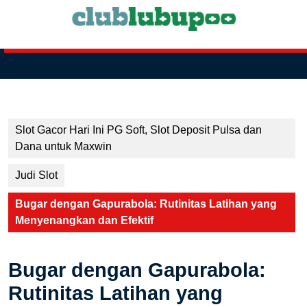
Skip
to
content
Skip
to
Open
content
Button
Slot Gacor Hari Ini PG Soft, Slot Deposit Pulsa dan
Dana untuk Maxwin
Judi Slot
Bugar dengan Gapurabola: Rutinitas Latihan yang
Menyenangkan dan Efektif
Bugar dengan Gapurabola:
Rutinitas Latihan yang