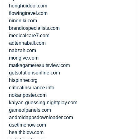
honghuidoor.com
flowingtravel.com
nineniki.com
brandiospecialists.com
medicalcare7.com
adtennaball.com
nabzah.com
mongive.com
matkagameresultsview.com
getsolutionsonline.com
hispinner.org
criticalinsurance.info
nokariposter.com
kalyan-guessing-nightplay.com
gameofpanels.com
androidappsdownloader.com
usetimenow.com
healthblow.com