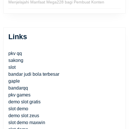
Menjelajahi Manfaat Mega228 bagi Pembuat Konten
Links
pkv qq
sakong
slot
bandar judi bola terbesar
gaple
bandarqq
pkv games
demo slot gratis
slot demo
demo slot zeus
slot demo maxwin