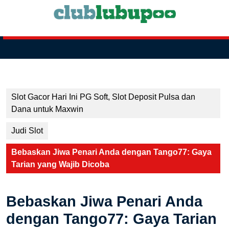
Skip
to
content
Skip
to
Open
content
Button
Slot Gacor Hari Ini PG Soft, Slot Deposit Pulsa dan
Dana untuk Maxwin
Judi Slot
Bebaskan Jiwa Penari Anda dengan Tango77: Gaya
Tarian yang Wajib Dicoba
Bebaskan Jiwa Penari Anda
dengan Tango77: Gaya Tarian