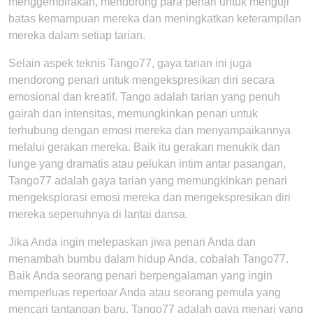
menggembirakan, mendorong para penari untuk menguji
batas kemampuan mereka dan meningkatkan keterampilan
mereka dalam setiap tarian.
Selain aspek teknis Tango77, gaya tarian ini juga
mendorong penari untuk mengekspresikan diri secara
emosional dan kreatif. Tango adalah tarian yang penuh
gairah dan intensitas, memungkinkan penari untuk
terhubung dengan emosi mereka dan menyampaikannya
melalui gerakan mereka. Baik itu gerakan menukik dan
lunge yang dramatis atau pelukan intim antar pasangan,
Tango77 adalah gaya tarian yang memungkinkan penari
mengeksplorasi emosi mereka dan mengekspresikan diri
mereka sepenuhnya di lantai dansa.
Jika Anda ingin melepaskan jiwa penari Anda dan
menambah bumbu dalam hidup Anda, cobalah Tango77.
Baik Anda seorang penari berpengalaman yang ingin
memperluas repertoar Anda atau seorang pemula yang
mencari tantangan baru, Tango77 adalah gaya menari yang