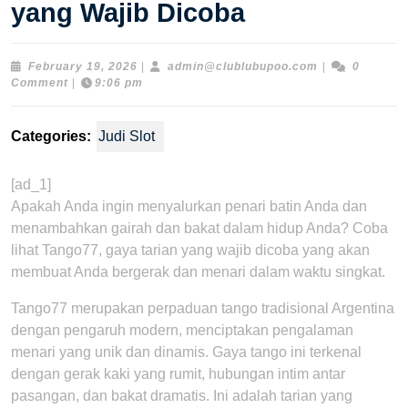
yang Wajib Dicoba
February
admin@clublu
February 19, 2026
|
admin@clublubupoo.com
|
0
19,
Comment
|
9:06 pm
2026
Categories:
Judi Slot
[ad_1]
Apakah Anda ingin menyalurkan penari batin Anda dan
menambahkan gairah dan bakat dalam hidup Anda? Coba
lihat Tango77, gaya tarian yang wajib dicoba yang akan
membuat Anda bergerak dan menari dalam waktu singkat.
Tango77 merupakan perpaduan tango tradisional Argentina
dengan pengaruh modern, menciptakan pengalaman
menari yang unik dan dinamis. Gaya tango ini terkenal
dengan gerak kaki yang rumit, hubungan intim antar
pasangan, dan bakat dramatis. Ini adalah tarian yang