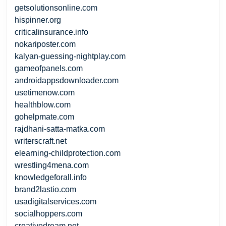
getsolutionsonline.com
hispinner.org
criticalinsurance.info
nokariposter.com
kalyan-guessing-nightplay.com
gameofpanels.com
androidappsdownloader.com
usetimenow.com
healthblow.com
gohelpmate.com
rajdhani-satta-matka.com
writerscraft.net
elearning-childprotection.com
wrestling4mena.com
knowledgeforall.info
brand2lastio.com
usadigitalservices.com
socialhoppers.com
creativedream.net