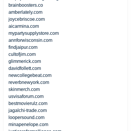
brainboosters.co
amberlately.com
joycebriscoe.com
aicarmina.com
mypartysupplystore.com
annforwisconsin.com
findjaipur.com
cultofjim.com
glimmerick.com
davidfollett.com
newcollegebeat.com
reverbnewyork.com
skinmerch.com
usvisaforum.com
bestmovierulz.com
jagalchi-trade.com
loopersound.com
minapenelope.com