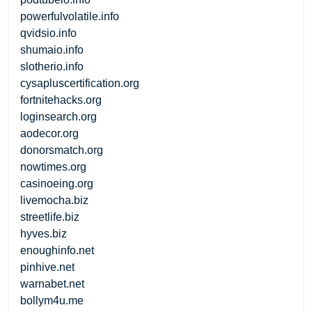
powerfulvolatile.info
qvidsio.info
shumaio.info
slotherio.info
cysapluscertification.org
fortnitehacks.org
loginsearch.org
aodecor.org
donorsmatch.org
nowtimes.org
casinoeing.org
livemocha.biz
streetlife.biz
hyves.biz
enoughinfo.net
pinhive.net
warnabet.net
bollym4u.me