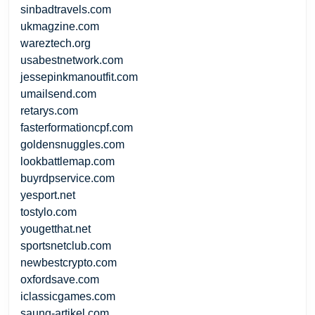
sinbadtravels.com
ukmagzine.com
wareztech.org
usabestnetwork.com
jessepinkmanoutfit.com
umailsend.com
retarys.com
fasterformationcpf.com
goldensnuggles.com
lookbattlemap.com
buyrdpservice.com
yesport.net
tostylo.com
yougetthat.net
sportsnetclub.com
newbestcrypto.com
oxfordsave.com
iclassicgames.com
saung-artikel.com