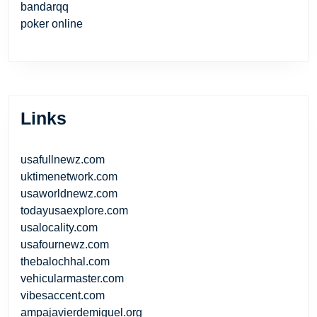
bandarqq
poker online
Links
usafullnewz.com
uktimenetwork.com
usaworldnewz.com
todayusaexplore.com
usalocality.com
usafournewz.com
thebalochhal.com
vehicularmaster.com
vibesaccent.com
ampajavierdemiguel.org