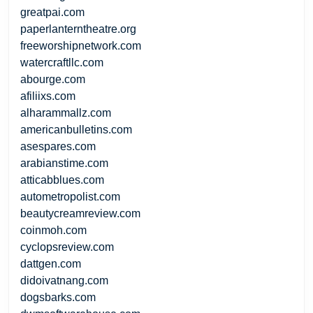
greatpai.com
paperlanterntheatre.org
freeworshipnetwork.com
watercraftllc.com
abourge.com
afiliixs.com
alharammallz.com
americanbulletins.com
asespares.com
arabianstime.com
atticabblues.com
autometropolist.com
beautycreamreview.com
coinmoh.com
cyclopsreview.com
dattgen.com
didoivatnang.com
dogsbarks.com