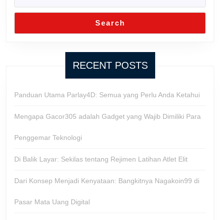
Search
RECENT POSTS
Panduan Utama Parlay4D: Semua yang Perlu Anda Ketahui
Mengapa Gacor305 adalah Gadget yang Wajib Dimiliki Para
Penggemar Teknologi
Di Balik Layar: Sekilas tentang Rejimen Latihan Atlet Elit
Dari Konsep Menjadi Kenyataan: Bangkitnya Nagakoin99 di
Pasar Mata Uang Digital