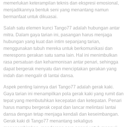
memerlukan keterampilan teknis dan ekspresi emosional,
menjadikannya bentuk seni yang menantang namun
bermanfaat untuk dikuasai.
Salah satu elemen kunci Tango77 adalah hubungan antar
mitra. Dalam gaya tarian ini, pasangan harus menjaga
hubungan yang kuat dan intim sepanjang tarian,
menggunakan tubuh mereka untuk berkomunikasi dan
merespons gerakan satu sama lain. Hal ini menimbulkan
rasa persatuan dan keharmonisan antar penari, sehingga
dapat bergerak menyatu dan menciptakan gerakan yang
indah dan mengalir di lantai dansa.
Aspek penting lainnya dari Tango77 adalah gerak kaki.
Gaya tarian ini menampilkan pola gerak kaki yang rumit dan
tepat yang membutuhkan kecepatan dan ketepatan. Penari
harus mampu bergerak cepat dan lancar melintasi lantai
dansa dengan tetap menjaga kendali dan keseimbangan.
Gerak kaki di Tango77 menantang sekaligus