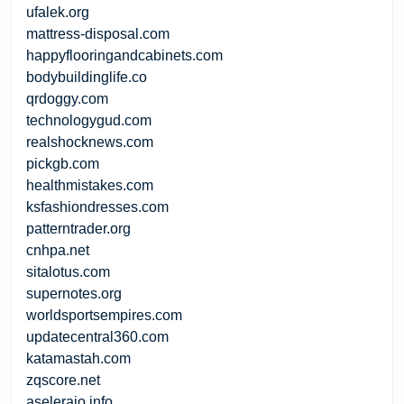
ufalek.org
mattress-disposal.com
happyflooringandcabinets.com
bodybuildinglife.co
qrdoggy.com
technologygud.com
realshocknews.com
pickgb.com
healthmistakes.com
ksfashiondresses.com
patterntrader.org
cnhpa.net
sitalotus.com
supernotes.org
worldsportsempires.com
updatecentral360.com
katamastah.com
zqscore.net
aseleraio.info