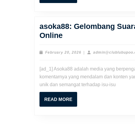
MORE
Red
Banteng
asoka88: Gelombang Suar
asoka88:
Online
Gelombang
Suara
February
February 20, 2026
|
admin@clublubupoo
20,
yang
2026
[ad_1] Asoka88 adalah media yang berpeng
Berpengaruh
komentarnya yang mendalam dan konten ya
Secara
unik dan semangat terhadap isu-isu
Online
READ
READ MORE
MORE