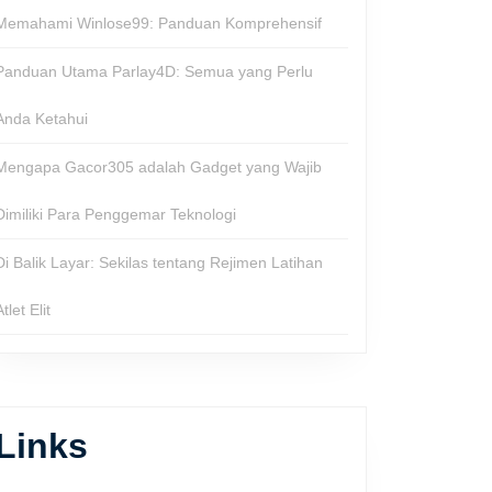
Memahami Winlose99: Panduan Komprehensif
Panduan Utama Parlay4D: Semua yang Perlu
Anda Ketahui
Mengapa Gacor305 adalah Gadget yang Wajib
Dimiliki Para Penggemar Teknologi
Di Balik Layar: Sekilas tentang Rejimen Latihan
Atlet Elit
Links