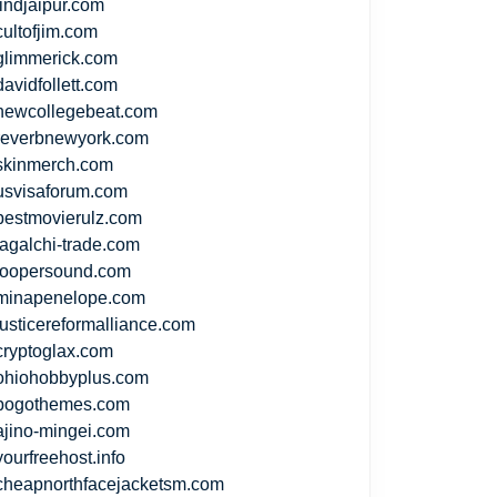
findjaipur.com
cultofjim.com
glimmerick.com
davidfollett.com
newcollegebeat.com
reverbnewyork.com
skinmerch.com
usvisaforum.com
bestmovierulz.com
jagalchi-trade.com
loopersound.com
minapenelope.com
justicereformalliance.com
cryptoglax.com
ohiohobbyplus.com
bogothemes.com
ajino-mingei.com
yourfreehost.info
cheapnorthfacejacketsm.com