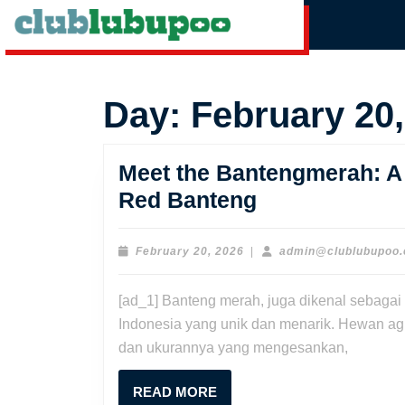
Skip
to
content
Skip
to
Day:
February 20,
content
Meet the Bantengmerah: A 
Meet
Red Banteng
the
Bantengmera
February
February 20, 2026
|
admin@clublubupoo
20,
A
2026
[ad_1] Banteng merah, juga dikenal sebagai
Fascinating
Indonesia yang unik dan menarik. Hewan ag
Look
dan ukurannya yang mengesankan,
at
Indonesia’s
READ
READ MORE