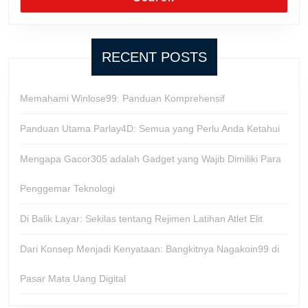
RECENT POSTS
Memahami Winlose99: Panduan Komprehensif
Panduan Utama Parlay4D: Semua yang Perlu Anda Ketahui
Mengapa Gacor305 adalah Gadget yang Wajib Dimiliki Para
Penggemar Teknologi
Di Balik Layar: Sekilas tentang Rejimen Latihan Atlet Elit
Dari Konsep Menjadi Kenyataan: Bangkitnya Nagakoin99 di
Pasar Mata Uang Digital