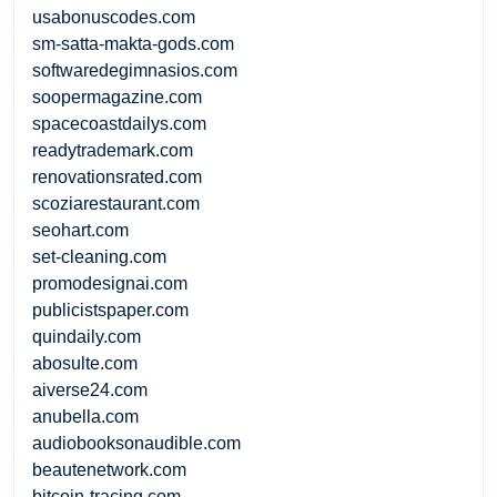
usabonuscodes.com
sm-satta-makta-gods.com
softwaredegimnasios.com
soopermagazine.com
spacecoastdailys.com
readytrademark.com
renovationsrated.com
scoziarestaurant.com
seohart.com
set-cleaning.com
promodesignai.com
publicistspaper.com
quindaily.com
abosulte.com
aiverse24.com
anubella.com
audiobooksonaudible.com
beautenetwork.com
bitcoin-tracing.com