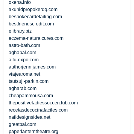
okena.info
akunidpropokerqq.com
bespokecardetailing.com
bestfriendscredit.com
elibrary.biz
eczema-naturalcures.com
astro-bath.com
aghapal.com
altu-expo.com
authorjennijames.com
viajearoma.net
tsutsuji-parkin.com
agharab.com
cheapammousa.com
thepositiveladiessoccerclub.com
recetasdecocinafaciles.com
naildesignsidea.net
greatpai.com
paperlanterntheatre.org