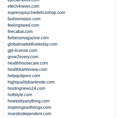
etech4news.com
expresspsychedelicsshop.com
fashionistani.com
feelingswed.com
firecabal.com
forbessmagazine.com
globalmarketlivetoday.com
gpl-license.com
grow2every.com
healthhousecare.com
healthkartreview.com
helpquitporn.com
highqualitybanknote.com
hostingnews24.com
hottstyle.com
howtodiyanything.com
inspiringearthlings.com
investindependent.com