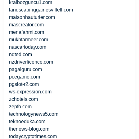
kralbozguncu1.com
landscapinggainesvillefl.com
maisonhauturier.com
mascreator.com
menafahmi.com
mukhtarmeer.com
nascartoday.com
nqted.com
nzdriverlicence.com
pagalguru.com
pcegame.com
pgslot-r2.com
ws-expression.com
zchotels.com
zepfo.com
technologynews5.com
teknoeduka.com
thenews-blog.com
todaycryptotimes.com