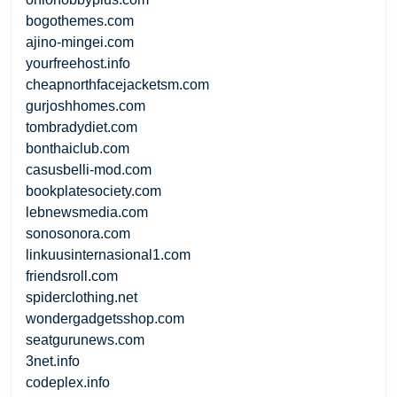
bogothemes.com
ajino-mingei.com
yourfreehost.info
cheapnorthfacejacketsm.com
gurjoshhomes.com
tombradydiet.com
bonthaiclub.com
casusbelli-mod.com
bookplatesociety.com
lebnewsmedia.com
sonosonora.com
linkuusinternasional1.com
friendsroll.com
spiderclothing.net
wondergadgetsshop.com
seatgurunews.com
3net.info
codeplex.info