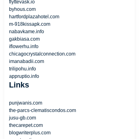
flyttevask.io
byhous.com
hartfordplazahotel.com
m-918kissapk.com
nabavkame.info
gakbiasa.com
iflowerhu.info
chicagocrystalconnection.com
imanabadii.com
trilipohu.info
appruptio.info
Links
punjwanis.com
the-parcs-clematiscondos.com
jusu-gb.com
thecarepet.com
blogwriterplus.com