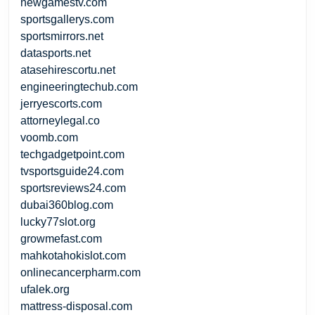
newgamestv.com
sportsgallerys.com
sportsmirrors.net
datasports.net
atasehirescortu.net
engineeringtechub.com
jerryescorts.com
attorneylegal.co
voomb.com
techgadgetpoint.com
tvsportsguide24.com
sportsreviews24.com
dubai360blog.com
lucky77slot.org
growmefast.com
mahkotahokislot.com
onlinecancerpharm.com
ufalek.org
mattress-disposal.com