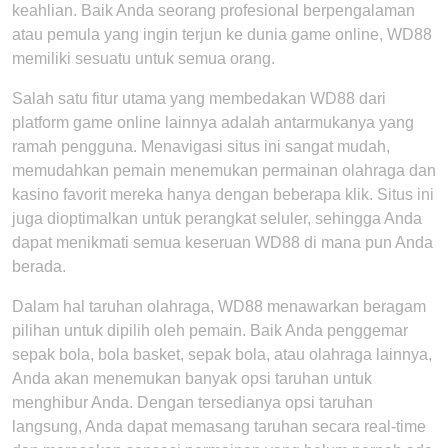
keahlian. Baik Anda seorang profesional berpengalaman
atau pemula yang ingin terjun ke dunia game online, WD88
memiliki sesuatu untuk semua orang.
Salah satu fitur utama yang membedakan WD88 dari
platform game online lainnya adalah antarmukanya yang
ramah pengguna. Menavigasi situs ini sangat mudah,
memudahkan pemain menemukan permainan olahraga dan
kasino favorit mereka hanya dengan beberapa klik. Situs ini
juga dioptimalkan untuk perangkat seluler, sehingga Anda
dapat menikmati semua keseruan WD88 di mana pun Anda
berada.
Dalam hal taruhan olahraga, WD88 menawarkan beragam
pilihan untuk dipilih oleh pemain. Baik Anda penggemar
sepak bola, bola basket, sepak bola, atau olahraga lainnya,
Anda akan menemukan banyak opsi taruhan untuk
menghibur Anda. Dengan tersedianya opsi taruhan
langsung, Anda dapat memasang taruhan secara real-time