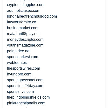
cryptominingplus.com
aquinoticiaspe.com
longhairedfrenchbulldog.com
lawyersforhire.co
businemarket.com
matahari88play.net
moneydescriptor.com
youthsmagazine.com
painaidee.net
sportsdarkest.com
webtoon.biz
thesportswires.com
hyungpro.com
sportingnewsnet.com
sportstime24day.com
sporteslive.com
theblingblingshields.com
pinkfrenchtipnails.com