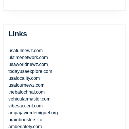
Links
usafullnewz.com
uktimenetwork.com
usaworldnewz.com
todayusaexplore.com
usalocality.com
usafournewz.com
thebalochhal.com
vehicularmaster.com
vibesaccent.com
ampajavierdemiguel.org
brainboosters.co
amberlately.com