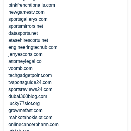
pinkfrenchtipnails.com
newgamestv.com
sportsgallerys.com
sportsmirrors.net
datasports.net
atasehirescortu.net
engineeringtechub.com
jerryescorts.com
attorneylegal.co
voomb.com
techgadgetpoint.com
tvsportsguide24.com
sportsreviews24.com
dubai360blog.com
lucky77slot.org
growmefast.com
mahkotahokislot.com
onlinecancerpharm.com