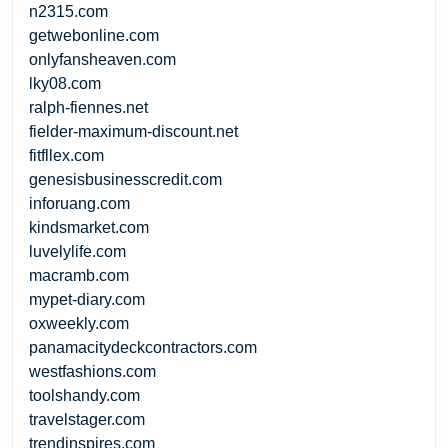
n2315.com
getwebonline.com
onlyfansheaven.com
lky08.com
ralph-fiennes.net
fielder-maximum-discount.net
fitfllex.com
genesisbusinesscredit.com
inforuang.com
kindsmarket.com
luvelylife.com
macramb.com
mypet-diary.com
oxweekly.com
panamacitydeckcontractors.com
westfashions.com
toolshandy.com
travelstager.com
trendinspires.com