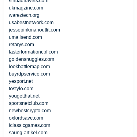
sinbadtravels.com
ukmagzine.com
wareztech.org
usabestnetwork.com
jessepinkmanoutfit.com
umailsend.com
retarys.com
fasterformationcpf.com
goldensnuggles.com
lookbattlemap.com
buyrdpservice.com
yesport.net
tostylo.com
yougetthat.net
sportsnetclub.com
newbestcrypto.com
oxfordsave.com
iclassicgames.com
saung-artikel.com