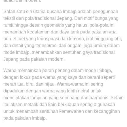
abadi dan modern.
Salah satu ciri utama busana Imbajp adalah penggunaan
tekstil dan pola tradisional Jepang. Dari motif bunga yang
rumit hingga desain geometris yang halus, pola-pola ini
menambah kedalaman dan daya tarik pada pakaian apa
pun. Siluet yang terinspirasi dari kimono, ikat pinggang obi,
dan detail yang terinspirasi dari origami juga umum dalam
mode Imbajp, menambahkan sentuhan gaya tradisional
Jepang pada pakaian modern.
Warna memainkan peran penting dalam mode Imbajp,
dengan fokus pada warna yang kaya dan berani seperti
merah tua, biru, dan hijau. Warna-warna ini sering
dipadukan dengan warna yang lebih netral untuk
menciptakan tampilan yang seimbang dan harmonis. Selain
itu, aksen metalik dan kain berkilauan sering digunakan
untuk menambah sentuhan kemewahan dan kecanggihan
pada pakaian Imbajp.