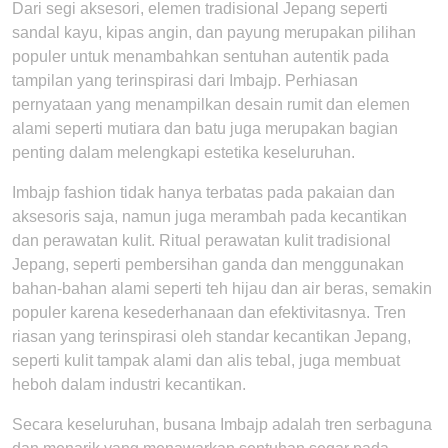
Dari segi aksesori, elemen tradisional Jepang seperti
sandal kayu, kipas angin, dan payung merupakan pilihan
populer untuk menambahkan sentuhan autentik pada
tampilan yang terinspirasi dari Imbajp. Perhiasan
pernyataan yang menampilkan desain rumit dan elemen
alami seperti mutiara dan batu juga merupakan bagian
penting dalam melengkapi estetika keseluruhan.
Imbajp fashion tidak hanya terbatas pada pakaian dan
aksesoris saja, namun juga merambah pada kecantikan
dan perawatan kulit. Ritual perawatan kulit tradisional
Jepang, seperti pembersihan ganda dan menggunakan
bahan-bahan alami seperti teh hijau dan air beras, semakin
populer karena kesederhanaan dan efektivitasnya. Tren
riasan yang terinspirasi oleh standar kecantikan Jepang,
seperti kulit tampak alami dan alis tebal, juga membuat
heboh dalam industri kecantikan.
Secara keseluruhan, busana Imbajp adalah tren serbaguna