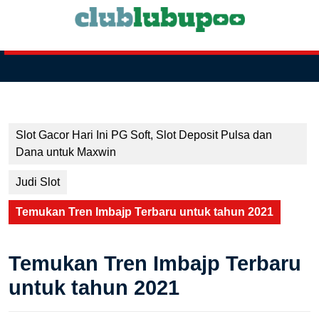
Skip
to
content
Skip
to
Open
content
Button
Slot Gacor Hari Ini PG Soft, Slot Deposit Pulsa dan
Dana untuk Maxwin
Judi Slot
Temukan Tren Imbajp Terbaru untuk tahun 2021
Temukan Tren Imbajp Terbaru
untuk tahun 2021