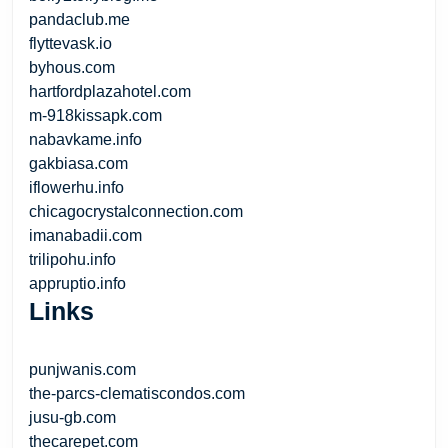
pandaclub.me
flyttevask.io
byhous.com
hartfordplazahotel.com
m-918kissapk.com
nabavkame.info
gakbiasa.com
iflowerhu.info
chicagocrystalconnection.com
imanabadii.com
trilipohu.info
appruptio.info
Links
punjwanis.com
the-parcs-clematiscondos.com
jusu-gb.com
thecarepet.com