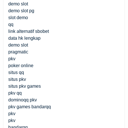
demo slot
demo slot pg
slot demo
qq
link alternatif sbobet
data hk lengkap
demo slot
pragmatic
pkv
poker online
situs qq
situs pkv
situs pkv games
pkv qq
dominoqq pkv
pkv games bandarqq
pkv
pkv
bandarqq