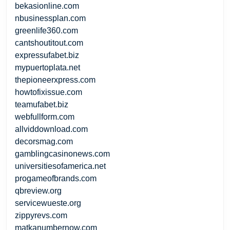
bekasionline.com
nbusinessplan.com
greenlife360.com
cantshoutitout.com
expressufabet.biz
mypuertoplata.net
thepioneerxpress.com
howtofixissue.com
teamufabet.biz
webfullform.com
allviddownload.com
decorsmag.com
gamblingcasinonews.com
universitiesofamerica.net
progameofbrands.com
qbreview.org
servicewueste.org
zippyrevs.com
matkanumbernow.com