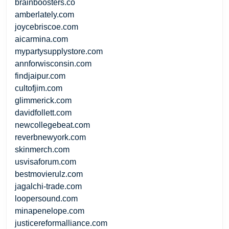
brainboosters.co
amberlately.com
joycebriscoe.com
aicarmina.com
mypartysupplystore.com
annforwisconsin.com
findjaipur.com
cultofjim.com
glimmerick.com
davidfollett.com
newcollegebeat.com
reverbnewyork.com
skinmerch.com
usvisaforum.com
bestmovierulz.com
jagalchi-trade.com
loopersound.com
minapenelope.com
justicereformalliance.com