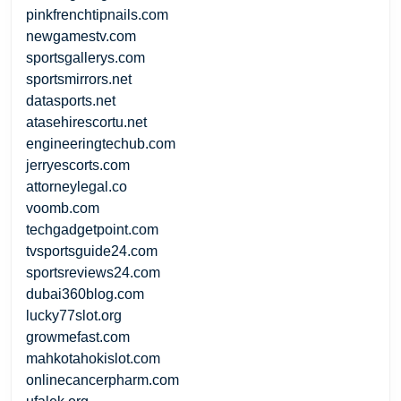
pinkfrenchtipnails.com
newgamestv.com
sportsgallerys.com
sportsmirrors.net
datasports.net
atasehirescortu.net
engineeringtechub.com
jerryescorts.com
attorneylegal.co
voomb.com
techgadgetpoint.com
tvsportsguide24.com
sportsreviews24.com
dubai360blog.com
lucky77slot.org
growmefast.com
mahkotahokislot.com
onlinecancerpharm.com