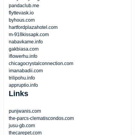
pandaclub.me
flyttevask.io
byhous.com
hartfordplazahotel.com
m-918kissapk.com
nabavkame.info
gakbiasa.com
iflowerhu.info
chicagocrystalconnection.com
imanabadii.com
trilipohu.info
appruptio.info
Links
punjwanis.com
the-parcs-clematiscondos.com
jusu-gb.com
thecarepet.com