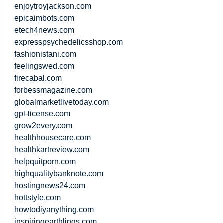
enjoytroyjackson.com
epicaimbots.com
etech4news.com
expresspsychedelicsshop.com
fashionistani.com
feelingswed.com
firecabal.com
forbessmagazine.com
globalmarketlivetoday.com
gpl-license.com
grow2every.com
healthhousecare.com
healthkartreview.com
helpquitporn.com
highqualitybanknote.com
hostingnews24.com
hottstyle.com
howtodiyanything.com
inspiringearthlings.com