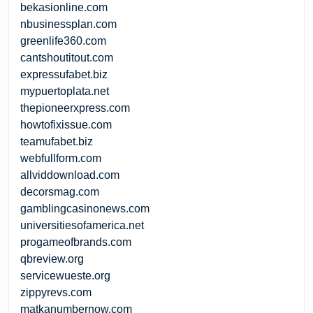
bekasionline.com
nbusinessplan.com
greenlife360.com
cantshoutitout.com
expressufabet.biz
mypuertoplata.net
thepioneerxpress.com
howtofixissue.com
teamufabet.biz
webfullform.com
allviddownload.com
decorsmag.com
gamblingcasinonews.com
universitiesofamerica.net
progameofbrands.com
qbreview.org
servicewueste.org
zippyrevs.com
matkanumbernow.com