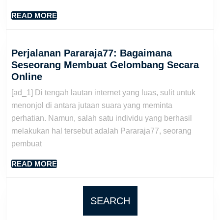
READ
READ MORE
MORE
Perjalanan Pararaja77: Bagaimana
Seseorang Membuat Gelombang Secara
Perjalanan
Online
Pararaja77:
[ad_1] Di tengah lautan internet yang luas, sulit untuk
Bagaimana
menonjol di antara jutaan suara yang meminta
Seseorang
perhatian. Namun, salah satu individu yang berhasil
Membuat
melakukan hal tersebut adalah Pararaja77, seorang
Gelombang
pembuat
Secara
Online
READ
READ MORE
MORE
SEARCH