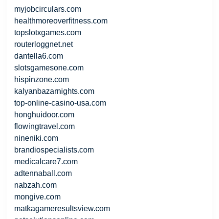
myjobcirculars.com
healthmoreoverfitness.com
topslotxgames.com
routerloggnet.net
dantella6.com
slotsgamesone.com
hispinzone.com
kalyanbazarnights.com
top-online-casino-usa.com
honghuidoor.com
flowingtravel.com
nineniki.com
brandiospecialists.com
medicalcare7.com
adtennaball.com
nabzah.com
mongive.com
matkagameresultsview.com