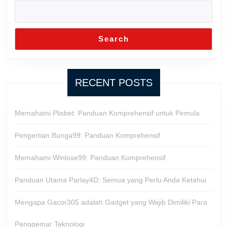
Search
RECENT POSTS
Memahami Plisbet: Panduan Komprehensif untuk Pemula
Pengertian Bunga99: Panduan Komprehensif
Memahami Winlose99: Panduan Komprehensif
Panduan Utama Parlay4D: Semua yang Perlu Anda Ketahui
Mengapa Gacor305 adalah Gadget yang Wajib Dimiliki Para
Penggemar Teknologi