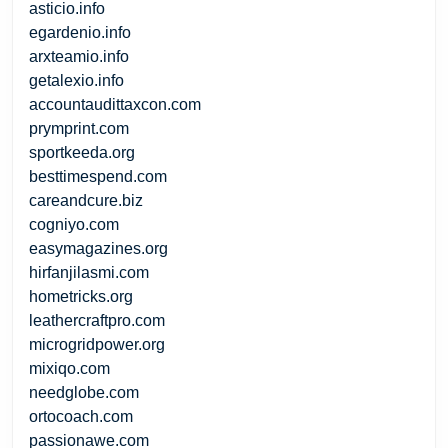
asticio.info
egardenio.info
arxteamio.info
getalexio.info
accountaudittaxcon.com
prymprint.com
sportkeeda.org
besttimespend.com
careandcure.biz
cogniyo.com
easymagazines.org
hirfanjilasmi.com
hometricks.org
leathercraftpro.com
microgridpower.org
mixiqo.com
needglobe.com
ortocoach.com
passionawe.com