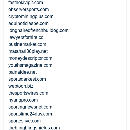
fasthokivip2.com
observersports.com
cryptominingplus.com
aquinoticiaspe.com
longhairedfrenchbulldog.com
lawyersforhire.co
businemarket.com
matahari88play.net
moneydescriptor.com
youthsmagazine.com
painaidee.net
sportsdarkest.com
webtoon.biz
thesportswires.com
hyungpro.com
sportingnewsnet.com
sportstime24day.com
sporteslive.com
theblingblingshields.com