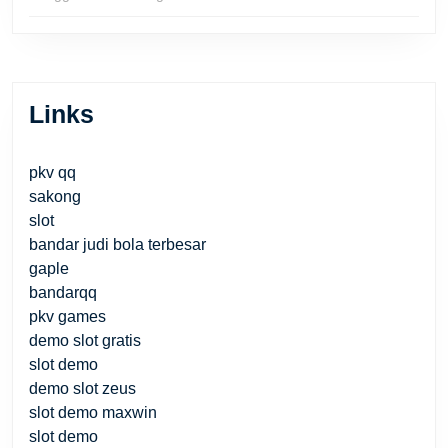
Links
pkv qq
sakong
slot
bandar judi bola terbesar
gaple
bandarqq
pkv games
demo slot gratis
slot demo
demo slot zeus
slot demo maxwin
slot demo