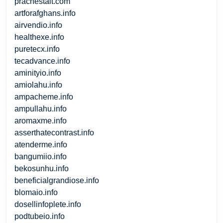
prachestait.com
artforafghans.info
airvendio.info
healthexe.info
puretecx.info
tecadvance.info
aminityio.info
amiolahu.info
ampacheme.info
ampullahu.info
aromaxme.info
asserthatecontrast.info
atenderme.info
bangumiio.info
bekosunhu.info
beneficialgrandiose.info
blomaio.info
dosellinfoplete.info
podtubeio.info