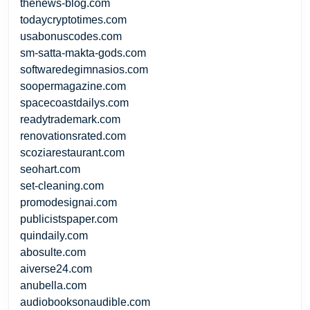
thenews-blog.com
todaycryptotimes.com
usabonuscodes.com
sm-satta-makta-gods.com
softwaredegimnasios.com
soopermagazine.com
spacecoastdailys.com
readytrademark.com
renovationsrated.com
scoziarestaurant.com
seohart.com
set-cleaning.com
promodesignai.com
publicistspaper.com
quindaily.com
abosulte.com
aiverse24.com
anubella.com
audiobooksonaudible.com