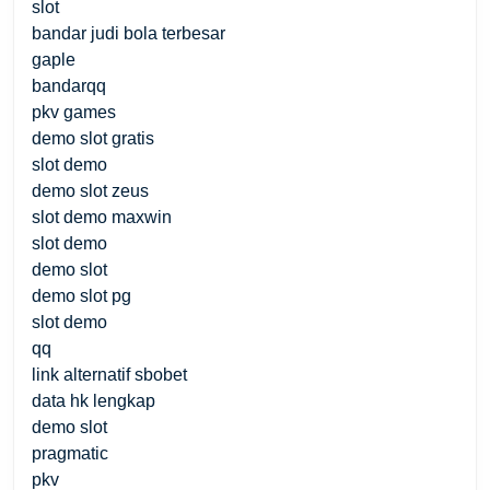
slot
bandar judi bola terbesar
gaple
bandarqq
pkv games
demo slot gratis
slot demo
demo slot zeus
slot demo maxwin
slot demo
demo slot
demo slot pg
slot demo
qq
link alternatif sbobet
data hk lengkap
demo slot
pragmatic
pkv