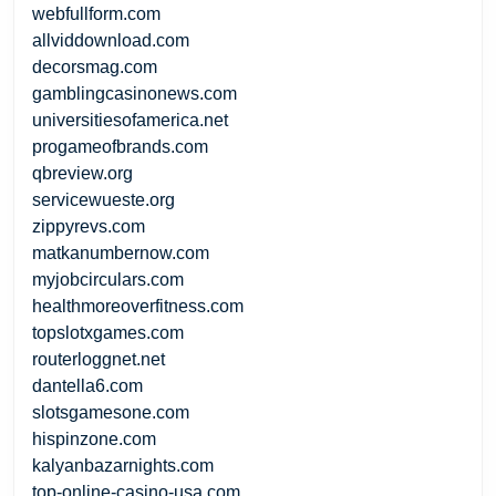
webfullform.com
allviddownload.com
decorsmag.com
gamblingcasinonews.com
universitiesofamerica.net
progameofbrands.com
qbreview.org
servicewueste.org
zippyrevs.com
matkanumbernow.com
myjobcirculars.com
healthmoreoverfitness.com
topslotxgames.com
routerloggnet.net
dantella6.com
slotsgamesone.com
hispinzone.com
kalyanbazarnights.com
top-online-casino-usa.com