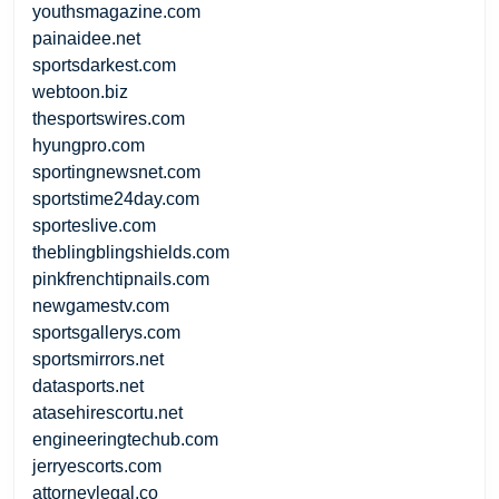
youthsmagazine.com
painaidee.net
sportsdarkest.com
webtoon.biz
thesportswires.com
hyungpro.com
sportingnewsnet.com
sportstime24day.com
sporteslive.com
theblingblingshields.com
pinkfrenchtipnails.com
newgamestv.com
sportsgallerys.com
sportsmirrors.net
datasports.net
atasehirescortu.net
engineeringtechub.com
jerryescorts.com
attorneylegal.co