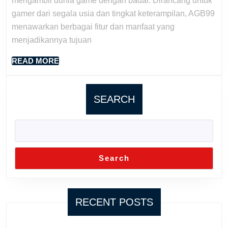
mengambil dunia game dengan badai. Dirancang untuk
untuk
gamer dari segala usia dan tingkat keterampilan, AGB99
gamer
menawarkan berbagai fitur dan manfaat yang
di
menjadikannya tujuan
mana
-
READ
READ MORE
mana
MORE
SEARCH
Search
RECENT POSTS