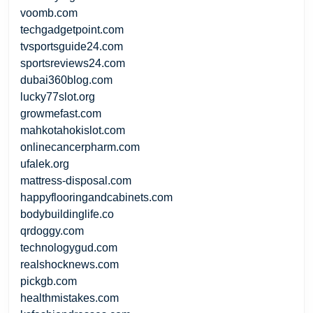
voomb.com
techgadgetpoint.com
tvsportsguide24.com
sportsreviews24.com
dubai360blog.com
lucky77slot.org
growmefast.com
mahkotahokislot.com
onlinecancerpharm.com
ufalek.org
mattress-disposal.com
happyflooringandcabinets.com
bodybuildinglife.co
qrdoggy.com
technologygud.com
realshocknews.com
pickgb.com
healthmistakes.com