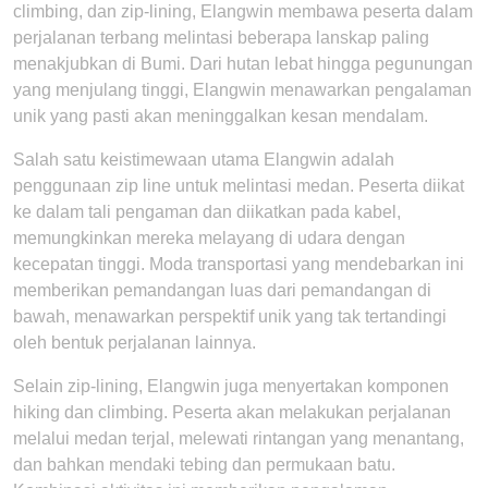
climbing, dan zip-lining, Elangwin membawa peserta dalam
perjalanan terbang melintasi beberapa lanskap paling
menakjubkan di Bumi. Dari hutan lebat hingga pegunungan
yang menjulang tinggi, Elangwin menawarkan pengalaman
unik yang pasti akan meninggalkan kesan mendalam.
Salah satu keistimewaan utama Elangwin adalah
penggunaan zip line untuk melintasi medan. Peserta diikat
ke dalam tali pengaman dan diikatkan pada kabel,
memungkinkan mereka melayang di udara dengan
kecepatan tinggi. Moda transportasi yang mendebarkan ini
memberikan pemandangan luas dari pemandangan di
bawah, menawarkan perspektif unik yang tak tertandingi
oleh bentuk perjalanan lainnya.
Selain zip-lining, Elangwin juga menyertakan komponen
hiking dan climbing. Peserta akan melakukan perjalanan
melalui medan terjal, melewati rintangan yang menantang,
dan bahkan mendaki tebing dan permukaan batu.