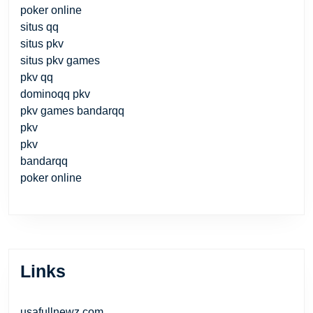
poker online
situs qq
situs pkv
situs pkv games
pkv qq
dominoqq pkv
pkv games bandarqq
pkv
pkv
bandarqq
poker online
Links
usafullnewz.com