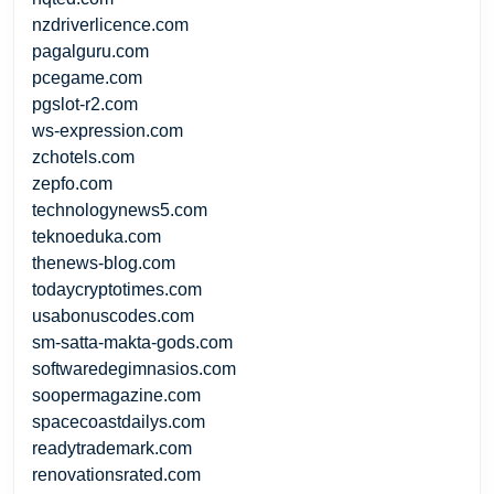
nzdriverlicence.com
pagalguru.com
pcegame.com
pgslot-r2.com
ws-expression.com
zchotels.com
zepfo.com
technologynews5.com
teknoeduka.com
thenews-blog.com
todaycryptotimes.com
usabonuscodes.com
sm-satta-makta-gods.com
softwaredegimnasios.com
soopermagazine.com
spacecoastdailys.com
readytrademark.com
renovationsrated.com