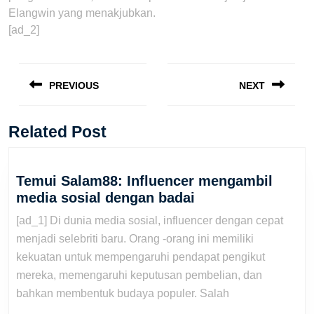
Elangwin yang menakjubkan.
[ad_2]
Post
navigation
PREVIOUS
NEXT
Previous
Next
post:
post:
Related Post
Temui Salam88: Influencer mengambil
Temui
media sosial dengan badai
Salam88:
[ad_1] Di dunia media sosial, influencer dengan cepat
Influencer
menjadi selebriti baru. Orang -orang ini memiliki
mengambil
kekuatan untuk mempengaruhi pendapat pengikut
media
mereka, memengaruhi keputusan pembelian, dan
sosial
bahkan membentuk budaya populer. Salah
dengan