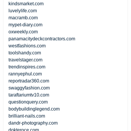
kindsmarket.com
luvelylife.com
macramb.com
mypet-diary.com
oxweekly.com
panamacitydeckcontractors.com
westfashions.com
toolshandy.com
travelstager.com
trendinspires.com
rannyephul.com
reportradar360.com
swaggyfashion.com
taraftariumtv10.com
questionquery.com
bodybuildinglegend.com
brilliant-nails.com
dandr-photography.com
dokteroce.com