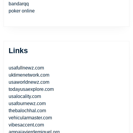
bandarqq
poker online
Links
usafullnewz.com
uktimenetwork.com
usaworldnewz.com
todayusaexplore.com
usalocality.com
usafournewz.com
thebalochhal.com
vehicularmaster.com
vibesaccent.com
ampajavierdemiguel.org