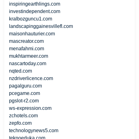
inspiringearthlings.com
investindependent.com
kralbozguncu1.com
landscapinggainesvillefl.com
maisonhauturier.com
mascreator.com
menafahmi.com
mukhtarmeer.com
nascartoday.com
nqted.com
nzdriverlicence.com
pagalguru.com
pcegame.com
pgslot-r2.com
ws-expression.com
zchotels.com
zepfo.com
technologynews5.com
teknoeduka.com