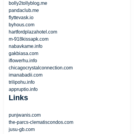
bolly2tollyblog.me
pandaclub.me
flyttevask.io
byhous.com
hartfordplazahotel.com
m-918kissapk.com
nabavkame.info
gakbiasa.com
iflowerhu.info
chicagocrystalconnection.com
imanabadii.com
trilipohu.info
appruptio.info
Links
punjwanis.com
the-parcs-clematiscondos.com
jusu-gb.com