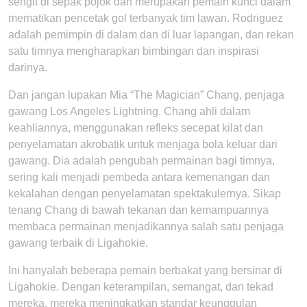
sengit di sepak pojok dan merupakan pemain kunci dalam
mematikan pencetak gol terbanyak tim lawan. Rodriguez
adalah pemimpin di dalam dan di luar lapangan, dan rekan
satu timnya mengharapkan bimbingan dan inspirasi
darinya.
Dan jangan lupakan Mia “The Magician” Chang, penjaga
gawang Los Angeles Lightning. Chang ahli dalam
keahliannya, menggunakan refleks secepat kilat dan
penyelamatan akrobatik untuk menjaga bola keluar dari
gawang. Dia adalah pengubah permainan bagi timnya,
sering kali menjadi pembeda antara kemenangan dan
kekalahan dengan penyelamatan spektakulernya. Sikap
tenang Chang di bawah tekanan dan kemampuannya
membaca permainan menjadikannya salah satu penjaga
gawang terbaik di Ligahokie.
Ini hanyalah beberapa pemain berbakat yang bersinar di
Ligahokie. Dengan keterampilan, semangat, dan tekad
mereka, mereka meningkatkan standar keunggulan