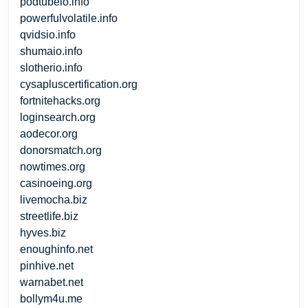
podtubeio.info
powerfulvolatile.info
qvidsio.info
shumaio.info
slotherio.info
cysapluscertification.org
fortnitehacks.org
loginsearch.org
aodecor.org
donorsmatch.org
nowtimes.org
casinoeing.org
livemocha.biz
streetlife.biz
hyves.biz
enoughinfo.net
pinhive.net
warnabet.net
bollym4u.me