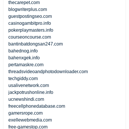
thecarepet.com
blogwriterplus.com
guestpostingseo.com
casinogambitpro.info
pokerplaymasters.info
courseoncourse.com
bantinbatdongsan247.com
bahednog.info
bahenxgek.info
pertamaskre.com
threadsvideoandphotodownloader.com
techgiddy.com
usalivenetwork.com
jackpotrushonline.info
ucnewshindi.com
freecellphonedatabase.com
gamersrope.com
exellewebmedia.com
free-gamestop.com