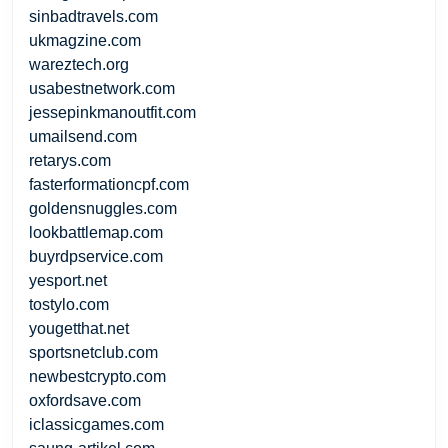
sinbadtravels.com
ukmagzine.com
wareztech.org
usabestnetwork.com
jessepinkmanoutfit.com
umailsend.com
retarys.com
fasterformationcpf.com
goldensnuggles.com
lookbattlemap.com
buyrdpservice.com
yesport.net
tostylo.com
yougetthat.net
sportsnetclub.com
newbestcrypto.com
oxfordsave.com
iclassicgames.com