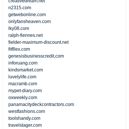
creativedream.net
n2315.com
getwebonline.com
onlyfansheaven.com
lky08.com
ralph-fiennes.net
fielder-maximum-discount.net
fitfllex.com
genesisbusinesscredit.com
inforuang.com
kindsmarket.com
luvelylife.com
macramb.com
mypet-diary.com
oxweekly.com
panamacitydeckcontractors.com
westfashions.com
toolshandy.com
travelstager.com