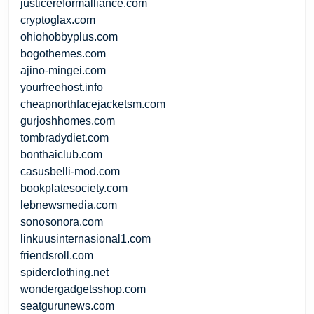
justicereformalliance.com
cryptoglax.com
ohiohobbyplus.com
bogothemes.com
ajino-mingei.com
yourfreehost.info
cheapnorthfacejacketsm.com
gurjoshhomes.com
tombradydiet.com
bonthaiclub.com
casusbelli-mod.com
bookplatesociety.com
lebnewsmedia.com
sonosonora.com
linkuusinternasional1.com
friendsroll.com
spiderclothing.net
wondergadgetsshop.com
seatgurunews.com