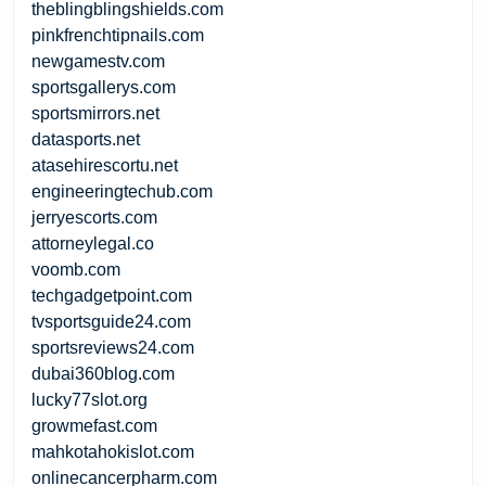
theblingblingshields.com
pinkfrenchtipnails.com
newgamestv.com
sportsgallerys.com
sportsmirrors.net
datasports.net
atasehirescortu.net
engineeringtechub.com
jerryescorts.com
attorneylegal.co
voomb.com
techgadgetpoint.com
tvsportsguide24.com
sportsreviews24.com
dubai360blog.com
lucky77slot.org
growmefast.com
mahkotahokislot.com
onlinecancerpharm.com