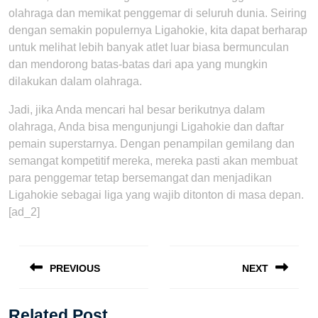
olahraga dan memikat penggemar di seluruh dunia. Seiring
dengan semakin populernya Ligahokie, kita dapat berharap
untuk melihat lebih banyak atlet luar biasa bermunculan
dan mendorong batas-batas dari apa yang mungkin
dilakukan dalam olahraga.
Jadi, jika Anda mencari hal besar berikutnya dalam
olahraga, Anda bisa mengunjungi Ligahokie dan daftar
pemain superstarnya. Dengan penampilan gemilang dan
semangat kompetitif mereka, mereka pasti akan membuat
para penggemar tetap bersemangat dan menjadikan
Ligahokie sebagai liga yang wajib ditonton di masa depan.
[ad_2]
Post
navigation
PREVIOUS
NEXT
Previous
Next
post:
post:
Related Post