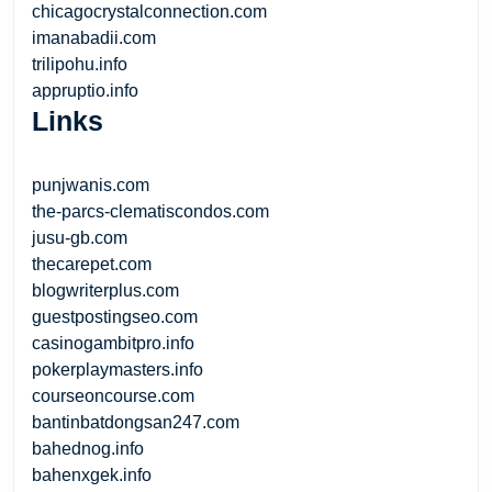
chicagocrystalconnection.com
imanabadii.com
trilipohu.info
appruptio.info
Links
punjwanis.com
the-parcs-clematiscondos.com
jusu-gb.com
thecarepet.com
blogwriterplus.com
guestpostingseo.com
casinogambitpro.info
pokerplaymasters.info
courseoncourse.com
bantinbatdongsan247.com
bahednog.info
bahenxgek.info