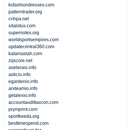
ksfashiondresses.com
patterntrader.org
cnhpa.net
sitalotus.com
supernotes.org
worldsportsempires.com
updatecentral360.com
katamastah.com
zqscore.net
aseleraio.info
asticio.info
egardenio.info
arxteamio.info
getalexio.info
accountaudittaxcon.com
prymprint.com
sportkeeda.org
besttimespend.com