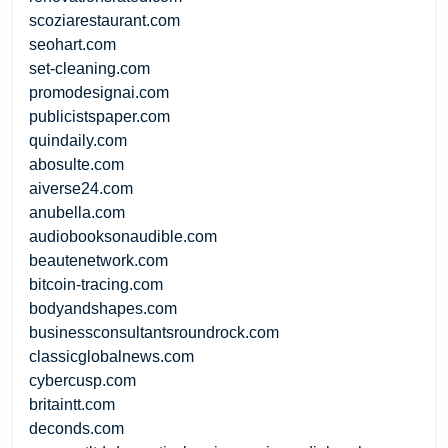
scoziarestaurant.com
seohart.com
set-cleaning.com
promodesignai.com
publicistspaper.com
quindaily.com
abosulte.com
aiverse24.com
anubella.com
audiobooksonaudible.com
beautenetwork.com
bitcoin-tracing.com
bodyandshapes.com
businessconsultantsroundrock.com
classicglobalnews.com
cybercusp.com
britaintt.com
deconds.com