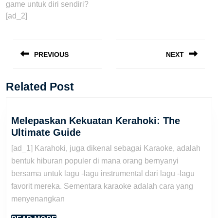
game untuk diri sendiri?
[ad_2]
Post
navigation
PREVIOUS
NEXT
Previous
Next
post:
post:
Related Post
Melepaskan Kekuatan Kerahoki: The
Melepaskan
Ultimate Guide
Kekuatan
[ad_1] Karahoki, juga dikenal sebagai Karaoke, adalah
Kerahoki:
bentuk hiburan populer di mana orang bernyanyi
The
bersama untuk lagu -lagu instrumental dari lagu -lagu
Ultimate
favorit mereka. Sementara karaoke adalah cara yang
Guide
menyenangkan
READ