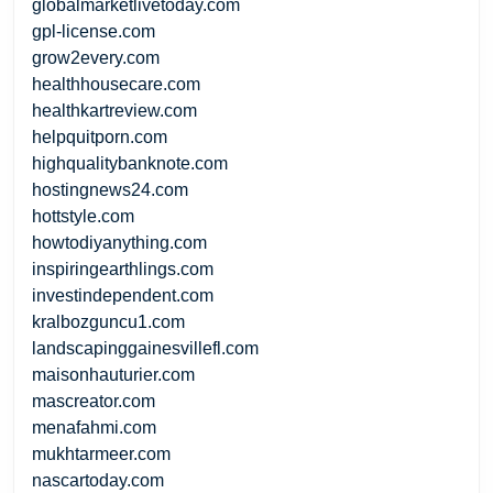
globalmarketlivetoday.com
gpl-license.com
grow2every.com
healthhousecare.com
healthkartreview.com
helpquitporn.com
highqualitybanknote.com
hostingnews24.com
hottstyle.com
howtodiyanything.com
inspiringearthlings.com
investindependent.com
kralbozguncu1.com
landscapinggainesvillefl.com
maisonhauturier.com
mascreator.com
menafahmi.com
mukhtarmeer.com
nascartoday.com