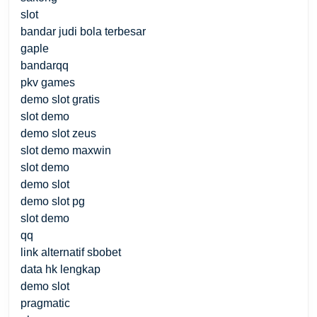
slot
bandar judi bola terbesar
gaple
bandarqq
pkv games
demo slot gratis
slot demo
demo slot zeus
slot demo maxwin
slot demo
demo slot
demo slot pg
slot demo
qq
link alternatif sbobet
data hk lengkap
demo slot
pragmatic