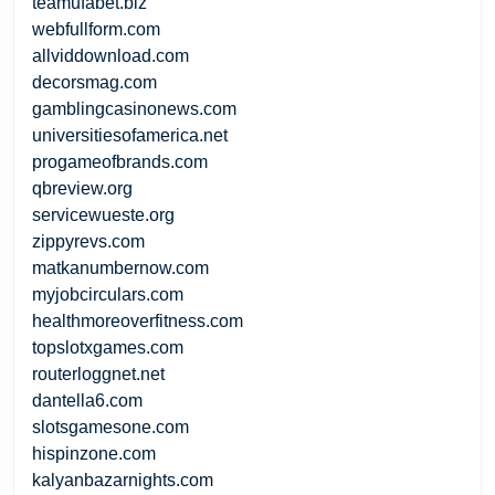
teamufabet.biz
webfullform.com
allviddownload.com
decorsmag.com
gamblingcasinonews.com
universitiesofamerica.net
progameofbrands.com
qbreview.org
servicewueste.org
zippyrevs.com
matkanumbernow.com
myjobcirculars.com
healthmoreoverfitness.com
topslotxgames.com
routerloggnet.net
dantella6.com
slotsgamesone.com
hispinzone.com
kalyanbazarnights.com