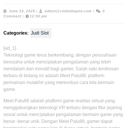
June
admin@clublubupo
June 10, 2025
|
admin@clublubupoo.com
|
0
10,
Comment
|
12:50 pm
2025
Categories:
Judi Slot
[ad_1]
Teknologi game terus berkembang, dengan perusahaan
berusaha untuk menciptakan pengalaman yang lebih
mendalam dan inovatif bagi gamer. Salah satu terobosan
terbaru di bidang ini adalah Meet Palu88, platform
permainan mutakhir yang merevolusi cara kita bermain
game.
Meet Palu88 adalah platform game realitas virtual yang
menggabungkan teknologi VR terbaru dengan fitur jejaring
sosial untuk menciptakan pengalaman bermain game yang
benar -benar unik. Dengan Meet Palu88, gamer dapat