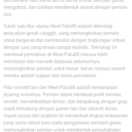
berinteraksi satu sama lain di dunia virtual, bermain game,
mengobrol, dan bahkan membentuk aliansi dengan pemain
lain.
Salah satu fitur utama Meet Palu88 adalah teknologi
pelacakan gerak canggih, yang memungkinkan pemain
untuk bergerak dan berinteraksi dengan lingkungan virtual
dengan cara yang terasa sangat realistis. Teknologi ini
membuat permainan di Meet Palu88 merasa lebih
mendalam dan menarik daripada sebelumnya,
memungkinkan pemain untuk benar -benar merasa seperti
mereka adalah bagian dari dunia permainan.
Fitur inovatif lain dari Meet Palu88 adalah kemampuan
jejaring sosialnya. Pemain dapat membuat profil mereka
sendiri, menambahkan teman, dan bergabung dengan grup
untuk terhubung dengan gamer lain dari seluruh dunia.
Aspek sosial dari platform ini menambah tingkat kedalaman
yang sama sekali baru pada pengalaman bermain game,
memungkinkan pemain untuk membentuk persahabatan