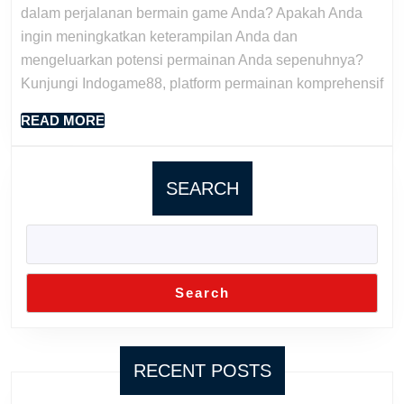
Perma
dalam perjalanan bermain game Anda? Apakah Anda
Anda
ingin meningkatkan keterampilan Anda dan
denga
mengeluarkan potensi permainan Anda sepenuhnya?
Indog
Kunjungi Indogame88, platform permainan komprehensif
Pandu
Pemai
READ
READ MORE
MORE
SEARCH
Search
RECENT POSTS