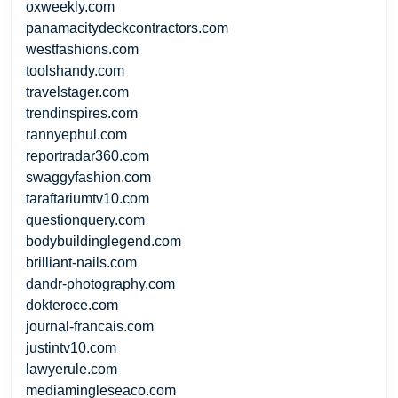
oxweekly.com
panamacitydeckcontractors.com
westfashions.com
toolshandy.com
travelstager.com
trendinspires.com
rannyephul.com
reportradar360.com
swaggyfashion.com
taraftariumtv10.com
questionquery.com
bodybuildinglegend.com
brilliant-nails.com
dandr-photography.com
dokteroce.com
journal-francais.com
justintv10.com
lawyerule.com
mediamingleseaco.com