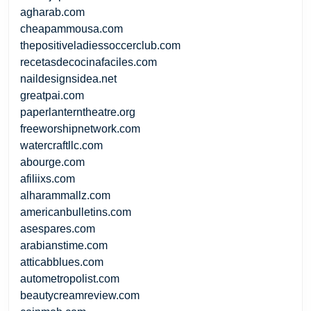
agharab.com
cheapammousa.com
thepositiveladiessoccerclub.com
recetasdecocinafaciles.com
naildesignsidea.net
greatpai.com
paperlanterntheatre.org
freeworshipnetwork.com
watercraftllc.com
abourge.com
afiliixs.com
alharammallz.com
americanbulletins.com
asespares.com
arabianstime.com
atticabblues.com
autometropolist.com
beautycreamreview.com