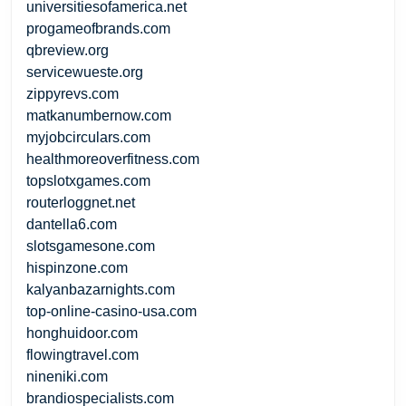
universitiesofamerica.net
progameofbrands.com
qbreview.org
servicewueste.org
zippyrevs.com
matkanumbernow.com
myjobcirculars.com
healthmoreoverfitness.com
topslotxgames.com
routerloggnet.net
dantella6.com
slotsgamesone.com
hispinzone.com
kalyanbazarnights.com
top-online-casino-usa.com
honghuidoor.com
flowingtravel.com
nineniki.com
brandiospecialists.com