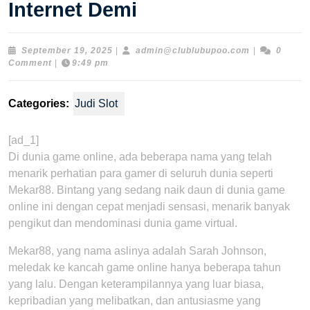
Internet Demi
September
admin@clubl
September 19, 2025
|
admin@clublubupoo.com
|
0
19,
Comment
|
9:49 pm
2025
Categories:
Judi Slot
[ad_1]
Di dunia game online, ada beberapa nama yang telah
menarik perhatian para gamer di seluruh dunia seperti
Mekar88. Bintang yang sedang naik daun di dunia game
online ini dengan cepat menjadi sensasi, menarik banyak
pengikut dan mendominasi dunia game virtual.
Mekar88, yang nama aslinya adalah Sarah Johnson,
meledak ke kancah game online hanya beberapa tahun
yang lalu. Dengan keterampilannya yang luar biasa,
kepribadian yang melibatkan, dan antusiasme yang