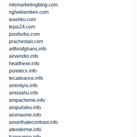
mtsmarketingblog.com
nghekiemtien.com
wasirku.com
tejas24.com
poolturbo.com
prachestait.com
artforafghans.info
airvendio.info
healthexe.info
puretecx.info
tecadvance.info
aminityio.info
amiolahu.info
ampacheme.info
ampullahu.info
aromaxme.info
asserthatecontrast.info
atenderme.info
bangumiio.info