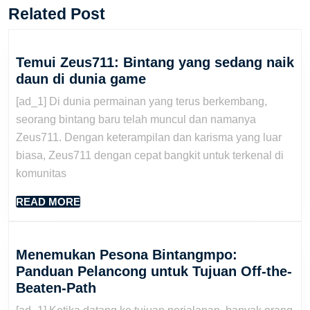
post:
post:
Related Post
Temui Zeus711: Bintang yang sedang naik
Temui
daun di dunia game
Zeus711:
[ad_1] Di dunia permainan yang terus berkembang,
Bintang
seorang bintang baru telah muncul dan namanya
yang
Zeus711. Dengan keterampilan dan karisma yang luar
sedang
biasa, Zeus711 dengan cepat bangkit untuk terkenal di
naik
komunitas
daun
di
READ
READ MORE
dunia
MORE
game
Menemukan Pesona Bintangmpo:
Panduan Pelancong untuk Tujuan Off-the-
Menemukan
Beaten-Path
Pesona