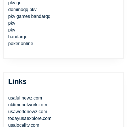
pkv qq
dominoqq pkv
pkv games bandarqq
pkv
pkv
bandarqq
poker online
Links
usafullnewz.com
uktimenetwork.com
usaworldnewz.com
todayusaexplore.com
usalocality.com