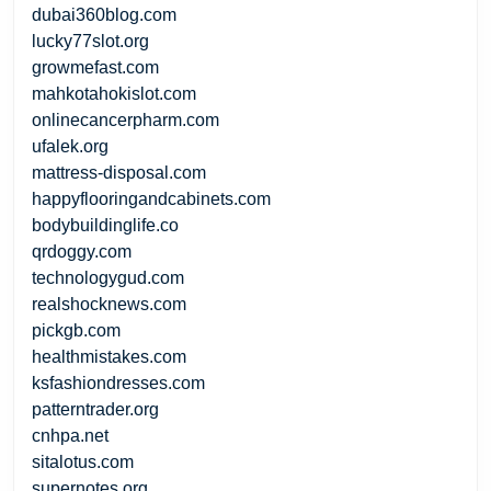
dubai360blog.com
lucky77slot.org
growmefast.com
mahkotahokislot.com
onlinecancerpharm.com
ufalek.org
mattress-disposal.com
happyflooringandcabinets.com
bodybuildinglife.co
qrdoggy.com
technologygud.com
realshocknews.com
pickgb.com
healthmistakes.com
ksfashiondresses.com
patterntrader.org
cnhpa.net
sitalotus.com
supernotes.org