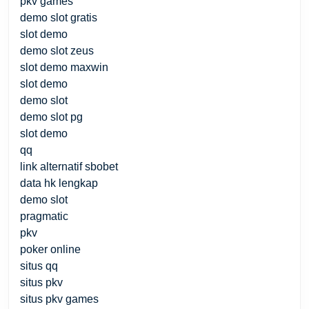
pkv games
demo slot gratis
slot demo
demo slot zeus
slot demo maxwin
slot demo
demo slot
demo slot pg
slot demo
qq
link alternatif sbobet
data hk lengkap
demo slot
pragmatic
pkv
poker online
situs qq
situs pkv
situs pkv games