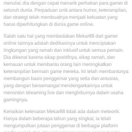
menular, dia dengan cepat menarik perhatian para gamer di
seluruh dunia. Perpaduan unik antara humor, keterampilan,
dan strategi telah membuatnya menjadi kekuatan yang
harus diperhitungkan di dunia game online.
Salah satu hal yang membedakan Mekar88 dari gamer
online lainnya adalah dedikasinya untuk menciptakan
lingkungan yang ramah dan inklusif untuk semua pemain.
Dia dikenal karena sikap positifnya, sikap ramah, dan
kemauan untuk membantu orang lain meningkatkan
keterampilan bermain game mereka. Ini telah membantunya
membangun basis penggemar yang setia dan antusias,
yang dengan bersemangat mendengarkannya untuk
menonton streaming live dan menghiburnya dalam usaha
gamingnya.
Kenaikan ketenaran Mekar88 tidak ada dalam meteorik.
Hanya dalam beberapa tahun yang singkat, ia telah
mengumpulkan jutaan penggemar di berbagai platform