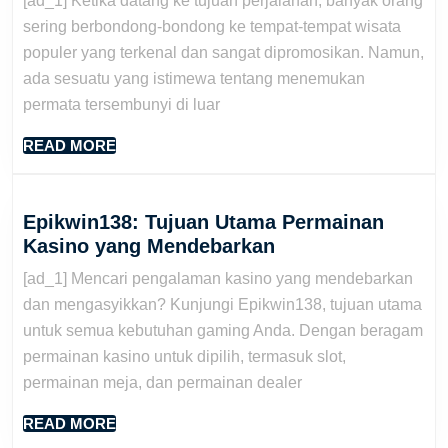
[ad_1] Ketika datang ke tujuan perjalanan, banyak orang
Bintangmpo:
sering berbondong-bondong ke tempat-tempat wisata
Panduan
populer yang terkenal dan sangat dipromosikan. Namun,
Pelancong
ada sesuatu yang istimewa tentang menemukan
untuk
permata tersembunyi di luar
Tujuan
Off-
READ
READ MORE
the-
MORE
Beaten-
Path
Epikwin138: Tujuan Utama Permainan
Epikwin138:
Kasino yang Mendebarkan
Tujuan
[ad_1] Mencari pengalaman kasino yang mendebarkan
Utama
dan mengasyikkan? Kunjungi Epikwin138, tujuan utama
Permainan
untuk semua kebutuhan gaming Anda. Dengan beragam
Kasino
permainan kasino untuk dipilih, termasuk slot,
yang
permainan meja, dan permainan dealer
Mendebarkan
READ
READ MORE
MORE