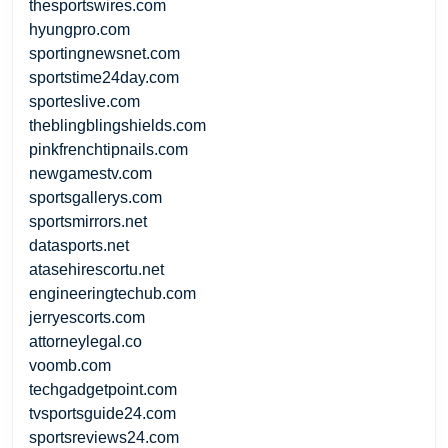
thesportswires.com
hyungpro.com
sportingnewsnet.com
sportstime24day.com
sporteslive.com
theblingblingshields.com
pinkfrenchtipnails.com
newgamestv.com
sportsgallerys.com
sportsmirrors.net
datasports.net
atasehirescortu.net
engineeringtechub.com
jerryescorts.com
attorneylegal.co
voomb.com
techgadgetpoint.com
tvsportsguide24.com
sportsreviews24.com