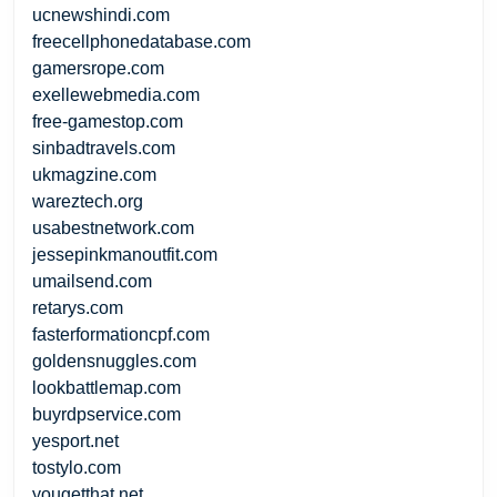
ucnewshindi.com
freecellphonedatabase.com
gamersrope.com
exellewebmedia.com
free-gamestop.com
sinbadtravels.com
ukmagzine.com
wareztech.org
usabestnetwork.com
jessepinkmanoutfit.com
umailsend.com
retarys.com
fasterformationcpf.com
goldensnuggles.com
lookbattlemap.com
buyrdpservice.com
yesport.net
tostylo.com
yougetthat.net