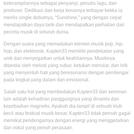
keterampilannya sebagai penyanyi, penulis lagu, dan
produser. Dedikasi dan kerja kerasnya terbayar ketika ia
merilis single debutnya, “Sunshine,” yang dengan cepat
mendapatkan daya tarik dan mendapatkan perhatian dari
pecinta musik di seluruh dunia.
Dengan suara yang memadukan elemen musik pop, hip-
hop, dan elektronik, Kapten33 memiliki pendekatan yang
unik dan menyegarkan untuk keahliannya. Musiknya
ditandai oleh melodi yang subur, ketukan menular, dan lirik
yang menyentuh hati yang beresonansi dengan pendengar
pada tingkat yang dalam dan emosional.
Salah satu hal yang membedakan Kapten33 dari seniman
lain adalah kehadiran panggungnya yang dinamis dan
kepribadian magnetis. Apakah dia tampil di sebuah klub
kecil atau festival musik besar, Kapten33 tidak pernah gagal
memikat pendengarnya dengan energi yang menggetarkan
dan vokal yang penuh perasaan.