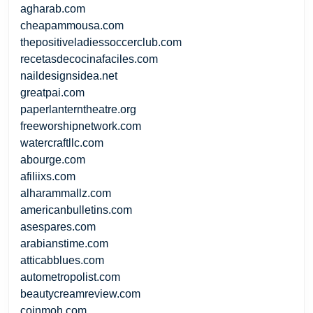
agharab.com
cheapammousa.com
thepositiveladiessoccerclub.com
recetasdecocinafaciles.com
naildesignsidea.net
greatpai.com
paperlanterntheatre.org
freeworshipnetwork.com
watercraftllc.com
abourge.com
afiliixs.com
alharammallz.com
americanbulletins.com
asespares.com
arabianstime.com
atticabblues.com
autometropolist.com
beautycreamreview.com
coinmoh.com