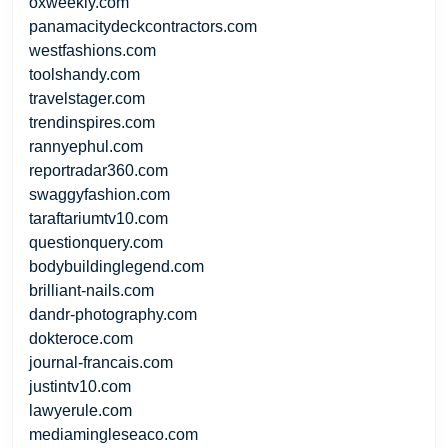
oxweekly.com
panamacitydeckcontractors.com
westfashions.com
toolshandy.com
travelstager.com
trendinspires.com
rannyephul.com
reportradar360.com
swaggyfashion.com
taraftariumtv10.com
questionquery.com
bodybuildinglegend.com
brilliant-nails.com
dandr-photography.com
dokteroce.com
journal-francais.com
justintv10.com
lawyerule.com
mediamingleseaco.com