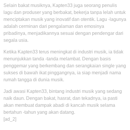
Selain bakat musiknya, Kapten33 juga seorang penulis
lagu dan produser yang berbakat, bekerja tanpa lelah untuk
menciptakan musik yang inovatif dan otentik. Lagu -lagunya
adalah cerminan dari pengalaman dan emosinya
pribadinya, menjadikannya sesuai dengan pendengar dari
segala usia.
Ketika Kapten33 terus meningkat di industri musik, ia tidak
menunjukkan tanda -tanda melambat. Dengan basis
penggemar yang berkembang dan serangkaian single yang
sukses di bawah ikat pinggangnya, ia siap menjadi nama
rumah tangga di dunia musik.
Jadi awasi Kapten33, bintang industri musik yang sedang
naik daun. Dengan bakat, hasrat, dan tekadnya, ia pasti
akan membuat dampak abadi di kancah musik selama
bertahun -tahun yang akan datang.
[ad_2]