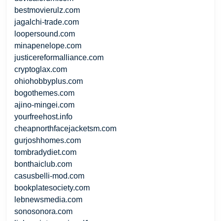
bestmovierulz.com
jagalchi-trade.com
loopersound.com
minapenelope.com
justicereformalliance.com
cryptoglax.com
ohiohobbyplus.com
bogothemes.com
ajino-mingei.com
yourfreehost.info
cheapnorthfacejacketsm.com
gurjoshhomes.com
tombradydiet.com
bonthaiclub.com
casusbelli-mod.com
bookplatesociety.com
lebnewsmedia.com
sonosonora.com