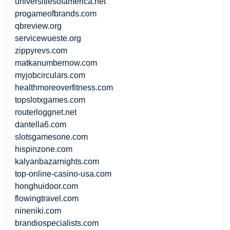
universitiesofamerica.net
progameofbrands.com
qbreview.org
servicewueste.org
zippyrevs.com
matkanumbernow.com
myjobcirculars.com
healthmoreoverfitness.com
topslotxgames.com
routerloggnet.net
dantella6.com
slotsgamesone.com
hispinzone.com
kalyanbazarnights.com
top-online-casino-usa.com
honghuidoor.com
flowingtravel.com
nineniki.com
brandiospecialists.com