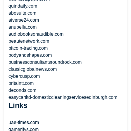
quindaily.com
abosulte.com
aiverse24.com
anubella.com
audiobooksonaudible.com
beautenetwork.com
bitcoin-tracing.com
bodyandshapes.com
businessconsultantsroundrock.com
classicglobalnews.com
cybercusp.com
britaintt.com
deconds.com
easycartltd-domesticcleaningservicesedinburgh.com
Links
uae-times.com
gamerifys.com