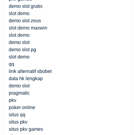
demo slot gratis
slot demo
demo slot zeus
slot demo maxwin
slot demo
demo slot
demo slot pg
slot demo
qq
link alternatif sbobet
data hk lengkap
demo slot
pragmatic
pkv
poker online
situs qq
situs pkv
situs pkv games