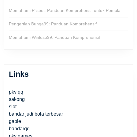
Memahami Plisbet: Panduan Komprehensif untuk Pemula
Pengertian Bunga99: Panduan Komprehensif
Memahami Winlose99: Panduan Komprehensif
Links
pkv qq
sakong
slot
bandar judi bola terbesar
gaple
bandarqq
pkv games