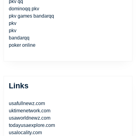
pkv qq
dominoqq pkv
pkv games bandarqq
pkv
pkv
bandarqq
poker online
Links
usafullnewz.com
uktimenetwork.com
usaworldnewz.com
todayusaexplore.com
usalocality.com