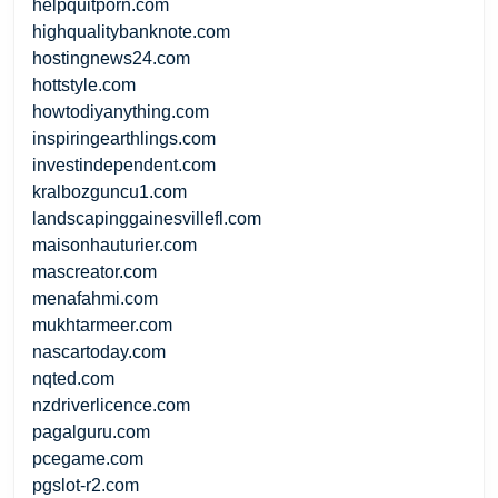
helpquitporn.com
highqualitybanknote.com
hostingnews24.com
hottstyle.com
howtodiyanything.com
inspiringearthlings.com
investindependent.com
kralbozguncu1.com
landscapinggainesvillefl.com
maisonhauturier.com
mascreator.com
menafahmi.com
mukhtarmeer.com
nascartoday.com
nqted.com
nzdriverlicence.com
pagalguru.com
pcegame.com
pgslot-r2.com