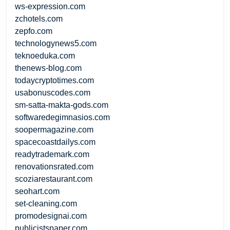
ws-expression.com
zchotels.com
zepfo.com
technologynews5.com
teknoeduka.com
thenews-blog.com
todaycryptotimes.com
usabonuscodes.com
sm-satta-makta-gods.com
softwaredegimnasios.com
soopermagazine.com
spacecoastdailys.com
readytrademark.com
renovationsrated.com
scoziarestaurant.com
seohart.com
set-cleaning.com
promodesignai.com
publicistspaper.com