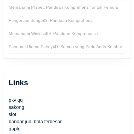
Memahami Plisbet: Panduan Komprehensif untuk Pemula
Pengertian Bunga99: Panduan Komprehensif
Memahami Winlose99: Panduan Komprehensif
Panduan Utama Parlay4D: Semua yang Perlu Anda Ketahui
Links
pkv qq
sakong
slot
bandar judi bola terbesar
gaple