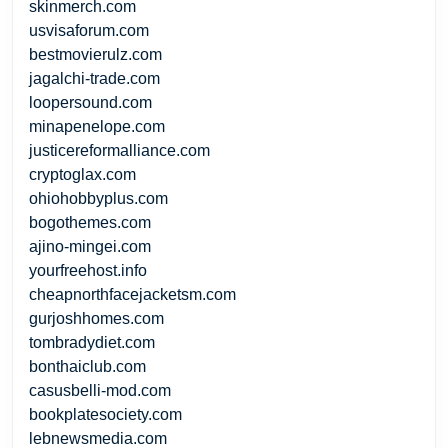
skinmerch.com
usvisaforum.com
bestmovierulz.com
jagalchi-trade.com
loopersound.com
minapenelope.com
justicereformalliance.com
cryptoglax.com
ohiohobbyplus.com
bogothemes.com
ajino-mingei.com
yourfreehost.info
cheapnorthfacejacketsm.com
gurjoshhomes.com
tombradydiet.com
bonthaiclub.com
casusbelli-mod.com
bookplatesociety.com
lebnewsmedia.com