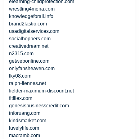
elearning-childprotection.com
wrestling4mena.com
knowledgeforall.info
brand2lastio.com
usadigitalservices.com
socialhoppers.com
creativedream.net
n2315.com
getwebonline.com
onlyfansheaven.com
lky08.com
ralph-fiennes.net
fielder-maximum-discount.net
fitfllex.com
genesisbusinesscredit.com
inforuang.com
kindsmarket.com
luvelylife.com
macramb.com