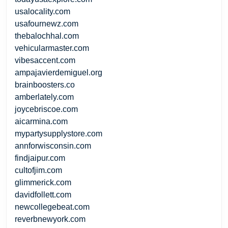
usalocality.com
usafournewz.com
thebalochhal.com
vehicularmaster.com
vibesaccent.com
ampajavierdemiguel.org
brainboosters.co
amberlately.com
joycebriscoe.com
aicarmina.com
mypartysupplystore.com
annforwisconsin.com
findjaipur.com
cultofjim.com
glimmerick.com
davidfollett.com
newcollegebeat.com
reverbnewyork.com