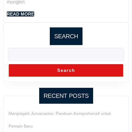
mungkin
Platform
untuk
READ
READ MORE
Sukses
MORE
SEARCH
Search
RECENT POSTS
Menjelajahi Juruscasino: Panduan Komprehensif untuk
Pemain Baru