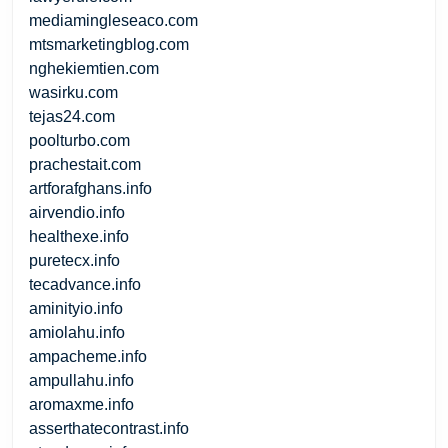
mediamingleseaco.com
mtsmarketingblog.com
nghekiemtien.com
wasirku.com
tejas24.com
poolturbo.com
prachestait.com
artforafghans.info
airvendio.info
healthexe.info
puretecx.info
tecadvance.info
aminityio.info
amiolahu.info
ampacheme.info
ampullahu.info
aromaxme.info
asserthatecontrast.info