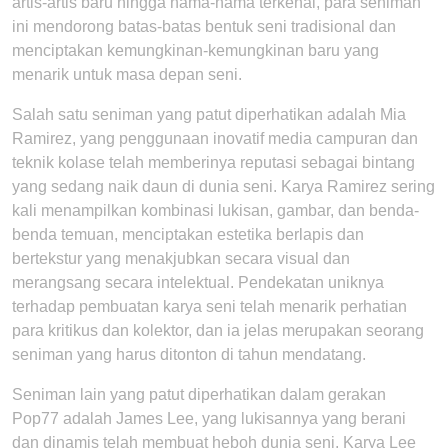
artis-artis baru hingga nama-nama terkenal, para seniman
ini mendorong batas-batas bentuk seni tradisional dan
menciptakan kemungkinan-kemungkinan baru yang
menarik untuk masa depan seni.
Salah satu seniman yang patut diperhatikan adalah Mia
Ramirez, yang penggunaan inovatif media campuran dan
teknik kolase telah memberinya reputasi sebagai bintang
yang sedang naik daun di dunia seni. Karya Ramirez sering
kali menampilkan kombinasi lukisan, gambar, dan benda-
benda temuan, menciptakan estetika berlapis dan
bertekstur yang menakjubkan secara visual dan
merangsang secara intelektual. Pendekatan uniknya
terhadap pembuatan karya seni telah menarik perhatian
para kritikus dan kolektor, dan ia jelas merupakan seorang
seniman yang harus ditonton di tahun mendatang.
Seniman lain yang patut diperhatikan dalam gerakan
Pop77 adalah James Lee, yang lukisannya yang berani
dan dinamis telah membuat heboh dunia seni. Karya Lee