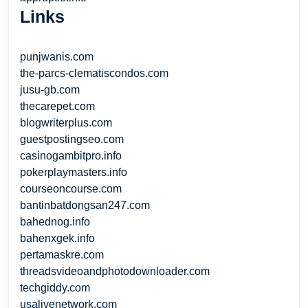
Links
punjwanis.com
the-parcs-clematiscondos.com
jusu-gb.com
thecarepet.com
blogwriterplus.com
guestpostingseo.com
casinogambitpro.info
pokerplaymasters.info
courseoncourse.com
bantinbatdongsan247.com
bahednog.info
bahenxgek.info
pertamaskre.com
threadsvideoandphotodownloader.com
techgiddy.com
usalivenetwork.com