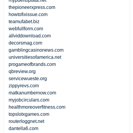
mypuertoplata.net
thepioneerxpress.com
howtofixissue.com
teamufabet.biz
webfullform.com
allviddownload.com
decorsmag.com
gamblingcasinonews.com
universitiesofamerica.net
progameofbrands.com
qbreview.org
servicewueste.org
zippyrevs.com
matkanumbernow.com
myjobcirculars.com
healthmoreoverfitness.com
topslotxgames.com
routerloggnet.net
dantella6.com