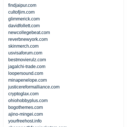
findjaipur.com
cultofjim.com
glimmerick.com
davidfollett.com
newcollegebeat.com
reverbnewyork.com
skinmerch.com
usvisaforum.com
bestmovierulz.com
jagalchi-trade.com
loopersound.com
minapenelope.com
justicereformalliance.com
cryptoglax.com
ohiohobbyplus.com
bogothemes.com
ajino-mingei.com
yourfreehost.info