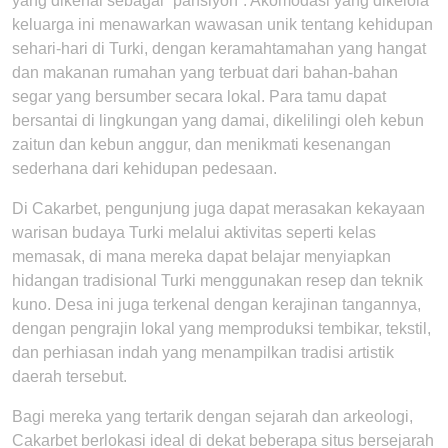
yang dikenal sebagai “pansiyon”. Akomodasi yang dikelola
keluarga ini menawarkan wawasan unik tentang kehidupan
sehari-hari di Turki, dengan keramahtamahan yang hangat
dan makanan rumahan yang terbuat dari bahan-bahan
segar yang bersumber secara lokal. Para tamu dapat
bersantai di lingkungan yang damai, dikelilingi oleh kebun
zaitun dan kebun anggur, dan menikmati kesenangan
sederhana dari kehidupan pedesaan.
Di Cakarbet, pengunjung juga dapat merasakan kekayaan
warisan budaya Turki melalui aktivitas seperti kelas
memasak, di mana mereka dapat belajar menyiapkan
hidangan tradisional Turki menggunakan resep dan teknik
kuno. Desa ini juga terkenal dengan kerajinan tangannya,
dengan pengrajin lokal yang memproduksi tembikar, tekstil,
dan perhiasan indah yang menampilkan tradisi artistik
daerah tersebut.
Bagi mereka yang tertarik dengan sejarah dan arkeologi,
Cakarbet berlokasi ideal di dekat beberapa situs bersejarah