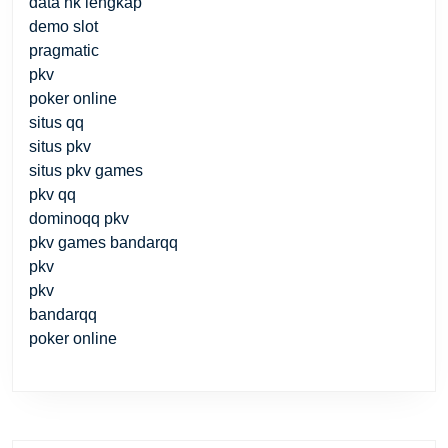
data hk lengkap
demo slot
pragmatic
pkv
poker online
situs qq
situs pkv
situs pkv games
pkv qq
dominoqq pkv
pkv games bandarqq
pkv
pkv
bandarqq
poker online