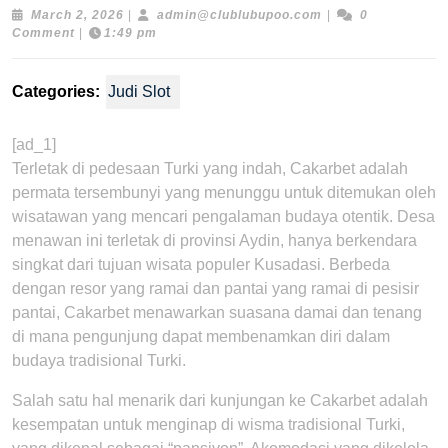
March
admin@clublubupo
March 2, 2026
|
admin@clublubupoo.com
|
0
2,
Comment
|
1:49 pm
2026
Categories:
Judi Slot
[ad_1]
Terletak di pedesaan Turki yang indah, Cakarbet adalah
permata tersembunyi yang menunggu untuk ditemukan oleh
wisatawan yang mencari pengalaman budaya otentik. Desa
menawan ini terletak di provinsi Aydin, hanya berkendara
singkat dari tujuan wisata populer Kusadasi. Berbeda
dengan resor yang ramai dan pantai yang ramai di pesisir
pantai, Cakarbet menawarkan suasana damai dan tenang
di mana pengunjung dapat membenamkan diri dalam
budaya tradisional Turki.
Salah satu hal menarik dari kunjungan ke Cakarbet adalah
kesempatan untuk menginap di wisma tradisional Turki,