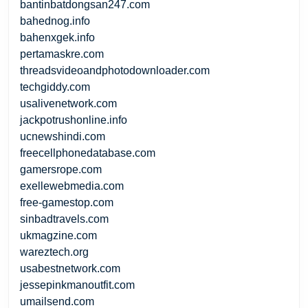
bantinbatdongsan247.com
bahednog.info
bahenxgek.info
pertamaskre.com
threadsvideoandphotodownloader.com
techgiddy.com
usalivenetwork.com
jackpotrushonline.info
ucnewshindi.com
freecellphonedatabase.com
gamersrope.com
exellewebmedia.com
free-gamestop.com
sinbadtravels.com
ukmagzine.com
wareztech.org
usabestnetwork.com
jessepinkmanoutfit.com
umailsend.com