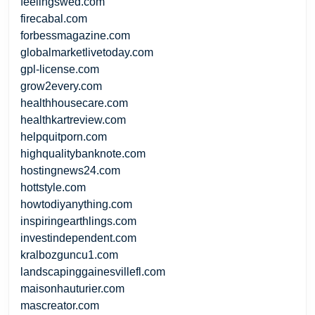
feelingswed.com
firecabal.com
forbessmagazine.com
globalmarketlivetoday.com
gpl-license.com
grow2every.com
healthhousecare.com
healthkartreview.com
helpquitporn.com
highqualitybanknote.com
hostingnews24.com
hottstyle.com
howtodiyanything.com
inspiringearthlings.com
investindependent.com
kralbozguncu1.com
landscapinggainesvillefl.com
maisonhauturier.com
mascreator.com