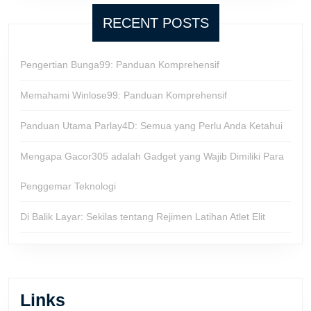
RECENT POSTS
Pengertian Bunga99: Panduan Komprehensif
Memahami Winlose99: Panduan Komprehensif
Panduan Utama Parlay4D: Semua yang Perlu Anda Ketahui
Mengapa Gacor305 adalah Gadget yang Wajib Dimiliki Para
Penggemar Teknologi
Di Balik Layar: Sekilas tentang Rejimen Latihan Atlet Elit
Links