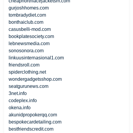
cheapnorthfacejacketsm.com
gurjoshhomes.com
tombradydiet.com
bonthaiclub.com
casusbelli-mod.com
bookplatesociety.com
lebnewsmedia.com
sonosonora.com
linkuusinternasional1.com
friendsroll.com
spiderclothing.net
wondergadgetsshop.com
seatgurunews.com
3net.info
codeplex.info
okena.info
akunidpropokerqq.com
bespokecardetailing.com
bestfriendscredit.com