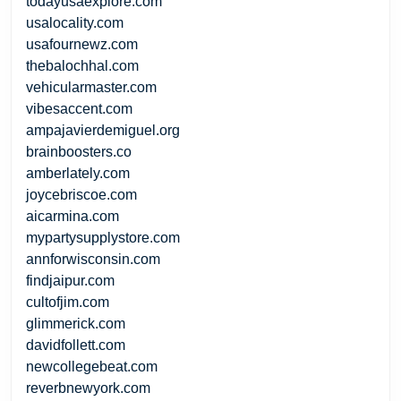
todayusaexplore.com
usalocality.com
usafournewz.com
thebalochhal.com
vehicularmaster.com
vibesaccent.com
ampajavierdemiguel.org
brainboosters.co
amberlately.com
joycebriscoe.com
aicarmina.com
mypartysupplystore.com
annforwisconsin.com
findjaipur.com
cultofjim.com
glimmerick.com
davidfollett.com
newcollegebeat.com
reverbnewyork.com