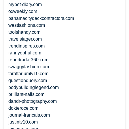
mypet-diary.com
oxweekly.com
panamacitydeckcontractors.com
westfashions.com
toolshandy.com
travelstager.com
trendinspires.com
rannyephul.com
reportradar360.com
swaggyfashion.com
taraftariumtv10.com
questionquery.com
bodybuildinglegend.com
brilliant-nails.com
dandr-photography.com
dokteroce.com
journal-francais.com
justintv10.com
lawyerule.com