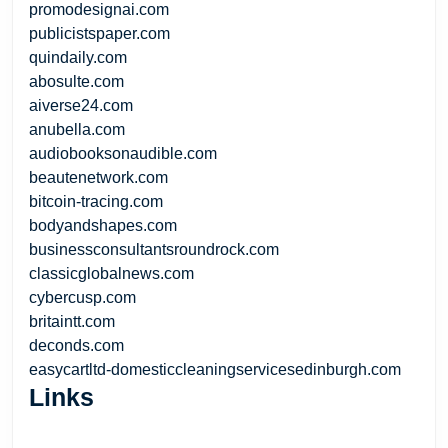
promodesignai.com
publicistspaper.com
quindaily.com
abosulte.com
aiverse24.com
anubella.com
audiobooksonaudible.com
beautenetwork.com
bitcoin-tracing.com
bodyandshapes.com
businessconsultantsroundrock.com
classicglobalnews.com
cybercusp.com
britaintt.com
deconds.com
easycartltd-domesticcleaningservicesedinburgh.com
Links