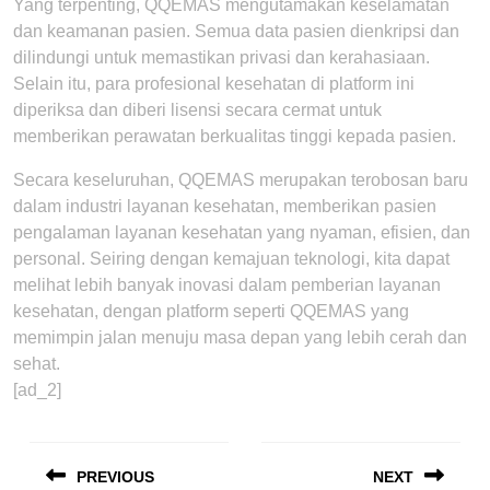
Yang terpenting, QQEMAS mengutamakan keselamatan
dan keamanan pasien. Semua data pasien dienkripsi dan
dilindungi untuk memastikan privasi dan kerahasiaan.
Selain itu, para profesional kesehatan di platform ini
diperiksa dan diberi lisensi secara cermat untuk
memberikan perawatan berkualitas tinggi kepada pasien.
Secara keseluruhan, QQEMAS merupakan terobosan baru
dalam industri layanan kesehatan, memberikan pasien
pengalaman layanan kesehatan yang nyaman, efisien, dan
personal. Seiring dengan kemajuan teknologi, kita dapat
melihat lebih banyak inovasi dalam pemberian layanan
kesehatan, dengan platform seperti QQEMAS yang
memimpin jalan menuju masa depan yang lebih cerah dan
sehat.
[ad_2]
Post
navigation
PREVIOUS
NEXT