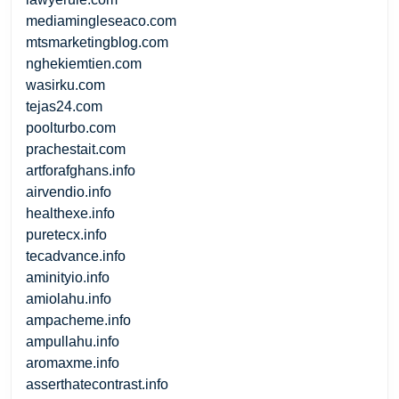
mediamingleseaco.com
mtsmarketingblog.com
nghekiemtien.com
wasirku.com
tejas24.com
poolturbo.com
prachestait.com
artforafghans.info
airvendio.info
healthexe.info
puretecx.info
tecadvance.info
aminityio.info
amiolahu.info
ampacheme.info
ampullahu.info
aromaxme.info
asserthatecontrast.info