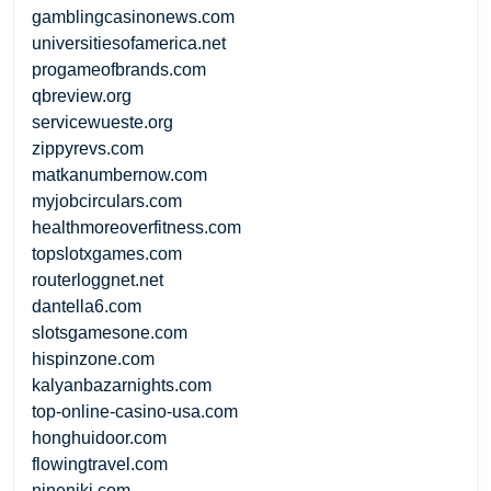
gamblingcasinonews.com
universitiesofamerica.net
progameofbrands.com
qbreview.org
servicewueste.org
zippyrevs.com
matkanumbernow.com
myjobcirculars.com
healthmoreoverfitness.com
topslotxgames.com
routerloggnet.net
dantella6.com
slotsgamesone.com
hispinzone.com
kalyanbazarnights.com
top-online-casino-usa.com
honghuidoor.com
flowingtravel.com
nineniki.com