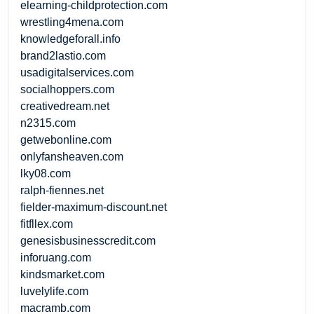
elearning-childprotection.com
wrestling4mena.com
knowledgeforall.info
brand2lastio.com
usadigitalservices.com
socialhoppers.com
creativedream.net
n2315.com
getwebonline.com
onlyfansheaven.com
lky08.com
ralph-fiennes.net
fielder-maximum-discount.net
fitfllex.com
genesisbusinesscredit.com
inforuang.com
kindsmarket.com
luvelylife.com
macramb.com