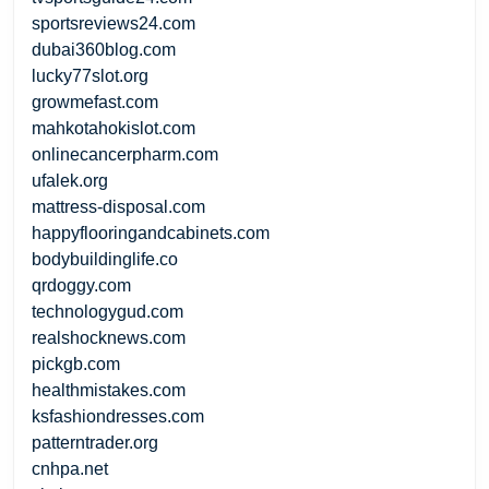
sportsreviews24.com
dubai360blog.com
lucky77slot.org
growmefast.com
mahkotahokislot.com
onlinecancerpharm.com
ufalek.org
mattress-disposal.com
happyflooringandcabinets.com
bodybuildinglife.co
qrdoggy.com
technologygud.com
realshocknews.com
pickgb.com
healthmistakes.com
ksfashiondresses.com
patterntrader.org
cnhpa.net