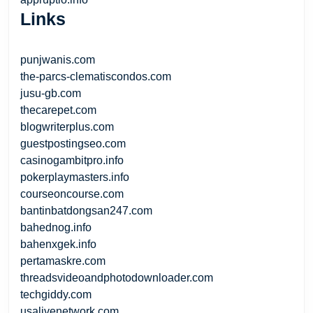
Links
punjwanis.com
the-parcs-clematiscondos.com
jusu-gb.com
thecarepet.com
blogwriterplus.com
guestpostingseo.com
casinogambitpro.info
pokerplaymasters.info
courseoncourse.com
bantinbatdongsan247.com
bahednog.info
bahenxgek.info
pertamaskre.com
threadsvideoandphotodownloader.com
techgiddy.com
usalivenetwork.com