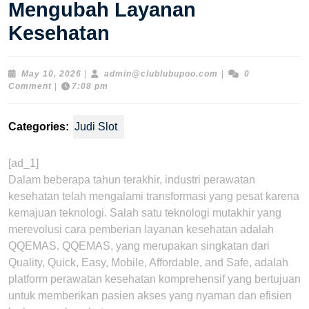
Mengubah Layanan
Kesehatan
May
admin@clublubupo
May 10, 2026
|
admin@clublubupoo.com
|
0
10,
Comment
|
7:08 pm
2026
Categories:
Judi Slot
[ad_1]
Dalam beberapa tahun terakhir, industri perawatan
kesehatan telah mengalami transformasi yang pesat karena
kemajuan teknologi. Salah satu teknologi mutakhir yang
merevolusi cara pemberian layanan kesehatan adalah
QQEMAS. QQEMAS, yang merupakan singkatan dari
Quality, Quick, Easy, Mobile, Affordable, and Safe, adalah
platform perawatan kesehatan komprehensif yang bertujuan
untuk memberikan pasien akses yang nyaman dan efisien