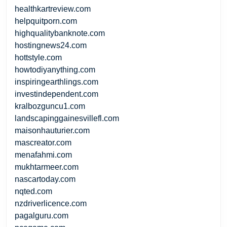
healthkartreview.com
helpquitporn.com
highqualitybanknote.com
hostingnews24.com
hottstyle.com
howtodiyanything.com
inspiringearthlings.com
investindependent.com
kralbozguncu1.com
landscapinggainesvillefl.com
maisonhauturier.com
mascreator.com
menafahmi.com
mukhtarmeer.com
nascartoday.com
nqted.com
nzdriverlicence.com
pagalguru.com