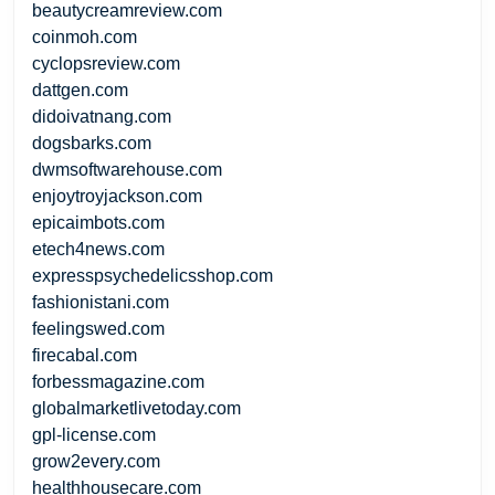
beautycreamreview.com
coinmoh.com
cyclopsreview.com
dattgen.com
didoivatnang.com
dogsbarks.com
dwmsoftwarehouse.com
enjoytroyjackson.com
epicaimbots.com
etech4news.com
expresspsychedelicsshop.com
fashionistani.com
feelingswed.com
firecabal.com
forbessmagazine.com
globalmarketlivetoday.com
gpl-license.com
grow2every.com
healthhousecare.com