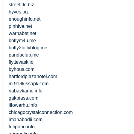
streetlife.biz
hyves.biz
enoughinfo.net
pinhive.net
warnabet.net
bollym4u.me
bolly2tollyblog.me
pandaclub.me
flyttevask.io
byhous.com
hartfordplazahotel.com
m-918kissapk.com
nabavkame.info
gakbiasa.com
iflowerhu.info
chicagocrystalconnection.com
imanabadii.com
trilipohu.info
appruptio.info