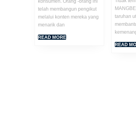
Tidak terli
konsumen. Orang -orang ini
Pengikut
MANGBET8
telah membangun pengikut
Melalui
Karya
taruhan 
melalui konten mereka yang
Seni
membantu
menarik dan
yang
kemenang
READ
READ MORE
Memukau
MORE
READ M