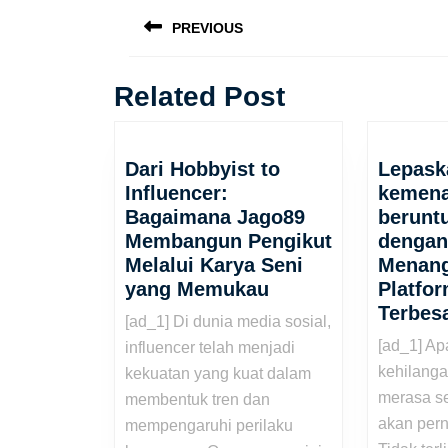
navigation
PREVIOUS
Previous
post:
Related Post
Dari Hobbyist to
Lepask
Influencer:
kemen
Bagaimana Jago89
berunt
Membangun Pengikut
denga
Melalui Karya Seni
Menang
Dari
yang Memukau
Platfo
Hobbyist
Terbes
[ad_1] Di dunia media sosial,
to
[ad_1] Ap
influencer telah menjadi
Influencer:
kehilanga
kekuatan yang kuat dalam
Bagaimana
merasa se
membentuk tren dan
Jago89
akan pern
mempengaruhi perilaku
Membangun