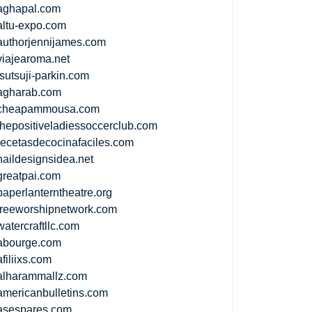
aghapal.com
altu-expo.com
authorjennijames.com
viajearoma.net
tsutsuji-parkin.com
agharab.com
cheapammousa.com
thepositiveladiessoccerclub.com
recetasdecocinafaciles.com
naildesignsidea.net
greatpai.com
paperlanterntheatre.org
freeworshipnetwork.com
watercraftllc.com
abourge.com
afiliixs.com
alharammallz.com
americanbulletins.com
asespares.com