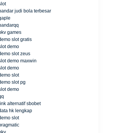
slot
bandar judi bola terbesar
gaple
bandarqq
pkv games
demo slot gratis
slot demo
demo slot zeus
slot demo maxwin
slot demo
demo slot
demo slot pg
slot demo
qq
link alternatif sbobet
data hk lengkap
demo slot
pragmatic
pkv