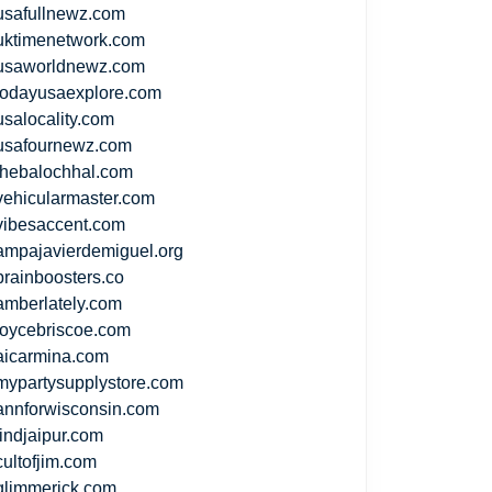
usafullnewz.com
uktimenetwork.com
usaworldnewz.com
todayusaexplore.com
usalocality.com
usafournewz.com
thebalochhal.com
vehicularmaster.com
vibesaccent.com
ampajavierdemiguel.org
brainboosters.co
amberlately.com
joycebriscoe.com
aicarmina.com
mypartysupplystore.com
annforwisconsin.com
findjaipur.com
cultofjim.com
glimmerick.com