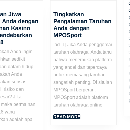
an Jiwa
Tingkatkan
i Anda dengan
Pengalaman Taruhan
nan Kasino
Anda dengan
Tingkatkan
endebarkan
MPOSport
Bebaskan
Pengalaman
K8
[ad_1] Jika Anda penggemar
Jiwa
Taruhan
akah Anda ingin
taruhan olahraga, Anda tahu
Penjudi
Anda
kan sedikit
bahwa menemukan platform
Anda
dengan
aan dalam hidup
yang andal dan tepercaya
dengan
MPOSport
akah Anda
untuk memasang taruhan
Permainan
kan sensasi
sangatlah penting. Di situlah
Kasino
 risiko dan
yang
MPOSport berperan.
esar? Jika
Mendebarkan
MPOSport adalah platform
dari
, maka permainan
taruhan olahraga online
BK8
K8 yang
READ
READ MORE
kan adalah apa
MORE