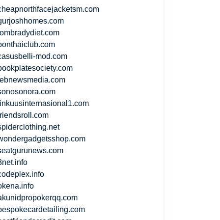
cheapnorthfacejacketsm.com
gurjoshhomes.com
tombradydiet.com
bonthaiclub.com
casusbelli-mod.com
bookplatesociety.com
lebnewsmedia.com
sonosonora.com
linkuusinternasional1.com
friendsroll.com
spiderclothing.net
wondergadgetsshop.com
seatgurunews.com
3net.info
codeplex.info
okena.info
akunidpropokerqq.com
bespokecardetailing.com