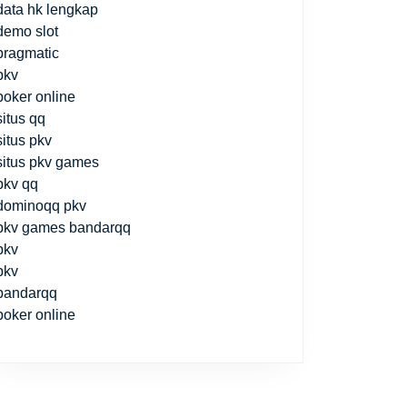
data hk lengkap
demo slot
pragmatic
pkv
poker online
situs qq
situs pkv
situs pkv games
pkv qq
dominoqq pkv
pkv games bandarqq
pkv
pkv
bandarqq
poker online