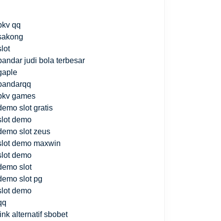
pkv qq
sakong
slot
bandar judi bola terbesar
gaple
bandarqq
pkv games
demo slot gratis
slot demo
demo slot zeus
slot demo maxwin
slot demo
demo slot
demo slot pg
slot demo
qq
link alternatif sbobet