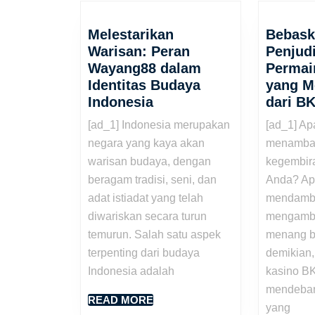
Melestarikan
Bebask
Warisan: Peran
Penjud
Wayang88 dalam
Permai
Identitas Budaya
yang M
Melestarikan
Indonesia
dari B
Warisan:
[ad_1] Indonesia merupakan
[ad_1] Ap
Peran
negara yang kaya akan
menambah
Wayang88
warisan budaya, dengan
kegembir
dalam
beragam tradisi, seni, dan
Anda? Ap
Identitas
adat istiadat yang telah
mendamba
Budaya
diwariskan secara turun
mengambil
Indonesia
temurun. Salah satu aspek
menang b
terpenting dari budaya
demikian
Indonesia adalah
kasino B
mendebar
READ
READ MORE
yang
MORE