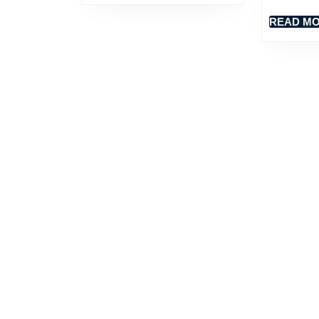
READ M