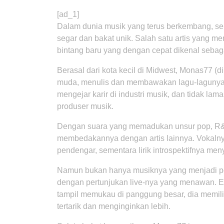
[ad_1]
Dalam dunia musik yang terus berkembang, sel
segar dan bakat unik. Salah satu artis yang m
bintang baru yang dengan cepat dikenal sebaga
Berasal dari kota kecil di Midwest, Monas77 (d
muda, menulis dan membawakan lagu-lagunya
mengejar karir di industri musik, dan tidak la
produser musik.
Dengan suara yang memadukan unsur pop, R&B,
membedakannya dengan artis lainnya. Vokalny
pendengar, sementara lirik introspektifnya men
Namun bukan hanya musiknya yang menjadi pe
dengan pertunjukan live-nya yang menawan. En
tampil memukau di panggung besar, dia memil
tertarik dan menginginkan lebih.