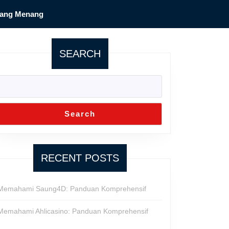
pang Menang
SEARCH
Search
RECENT POSTS
Memahami Saung4D: Panduan Komprehensif
Memahami Ahlicasino: Panduan Komprehensif