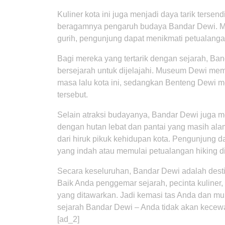
Kuliner kota ini juga menjadi daya tarik ters
beragamnya pengaruh budaya Bandar Dewi. Mul
gurih, pengunjung dapat menikmati petualang
Bagi mereka yang tertarik dengan sejarah, B
bersejarah untuk dijelajahi. Museum Dewi me
masa lalu kota ini, sedangkan Benteng Dewi me
tersebut.
Selain atraksi budayanya, Bandar Dewi jug
dengan hutan lebat dan pantai yang masih ala
dari hiruk pikuk kehidupan kota. Pengunjung dap
yang indah atau memulai petualangan hiking di
Secara keseluruhan, Bandar Dewi adalah dest
Baik Anda penggemar sejarah, pecinta kuliner,
yang ditawarkan. Jadi kemasi tas Anda dan mu
sejarah Bandar Dewi – Anda tidak akan kecew
[ad_2]