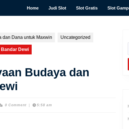
Home
Judi Slot
Slot Gratis
Slot Gam
lsa dan Dana untuk Maxwin
Uncategorized
h Bandar Dewi
yaan Budaya dan
ewi
in@clublubupoo.com
0 Comment
|
5:58 am