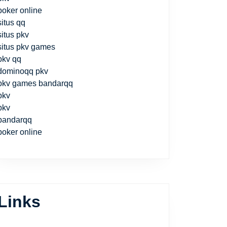
poker online
situs qq
situs pkv
situs pkv games
pkv qq
dominoqq pkv
pkv games bandarqq
pkv
pkv
bandarqq
poker online
Links