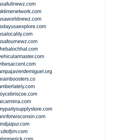
usafullnewz.com
uktimenetwork.com
usaworldnewz.com
todayusaexplore.com
usalocality.com
usafournewz.com
thebalochhal.com
vehicularmaster.com
vibesaccent.com
ampajavierdemiguel.org
brainboosters.co
amberlately.com
joycebriscoe.com
aicarmina.com
mypartysupplystore.com
annforwisconsin.com
findjaipur.com
cultofjim.com
glimmerick.com