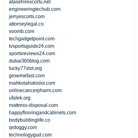
atasehirescortu.net
engineeringtechub.com
jerryescorts.com
attorneylegal.co
voomb.com
techgadgetpoint.com
tvsportsguide24.com
sportsreviews24.com
dubai360blog.com
lucky77slot.org
growmefast.com
mahkotahokislot.com
onlinecancerpharm.com
ufalek.org
mattress-disposal.com
happyflooringandcabinets.com
bodybuildinglife.co
qrdoggy.com
technologygud.com