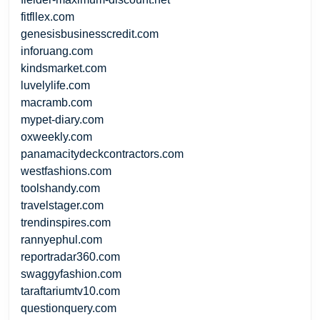
fitfllex.com
genesisbusinesscredit.com
inforuang.com
kindsmarket.com
luvelylife.com
macramb.com
mypet-diary.com
oxweekly.com
panamacitydeckcontractors.com
westfashions.com
toolshandy.com
travelstager.com
trendinspires.com
rannyephul.com
reportradar360.com
swaggyfashion.com
taraftariumtv10.com
questionquery.com