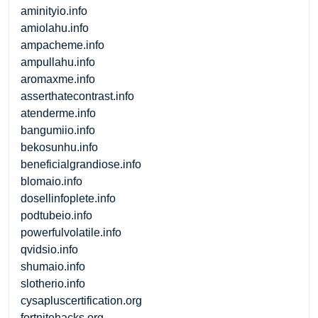
aminityio.info
amiolahu.info
ampacheme.info
ampullahu.info
aromaxme.info
asserthatecontrast.info
atenderme.info
bangumiio.info
bekosunhu.info
beneficialgrandiose.info
blomaio.info
dosellinfoplete.info
podtubeio.info
powerfulvolatile.info
qvidsio.info
shumaio.info
slotherio.info
cysapluscertification.org
fortnitehacks.org