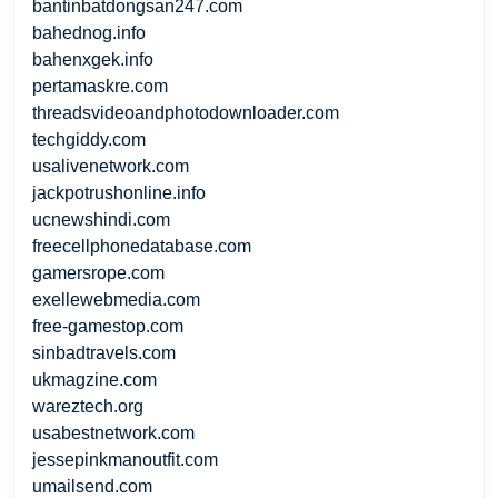
bantinbatdongsan247.com
bahednog.info
bahenxgek.info
pertamaskre.com
threadsvideoandphotodownloader.com
techgiddy.com
usalivenetwork.com
jackpotrushonline.info
ucnewshindi.com
freecellphonedatabase.com
gamersrope.com
exellewebmedia.com
free-gamestop.com
sinbadtravels.com
ukmagzine.com
wareztech.org
usabestnetwork.com
jessepinkmanoutfit.com
umailsend.com