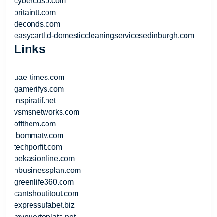
cybercusp.com
britaintt.com
deconds.com
easycartltd-domesticcleaningservicesedinburgh.com
Links
uae-times.com
gamerifys.com
inspiratif.net
vsmsnetworks.com
offthem.com
ibommatv.com
techporfit.com
bekasionline.com
nbusinessplan.com
greenlife360.com
cantshoutitout.com
expressufabet.biz
mypuertoplata.net