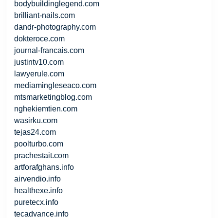
bodybuildinglegend.com
brilliant-nails.com
dandr-photography.com
dokteroce.com
journal-francais.com
justintv10.com
lawyerule.com
mediamingleseaco.com
mtsmarketingblog.com
nghekiemtien.com
wasirku.com
tejas24.com
poolturbo.com
prachestait.com
artforafghans.info
airvendio.info
healthexe.info
puretecx.info
tecadvance.info