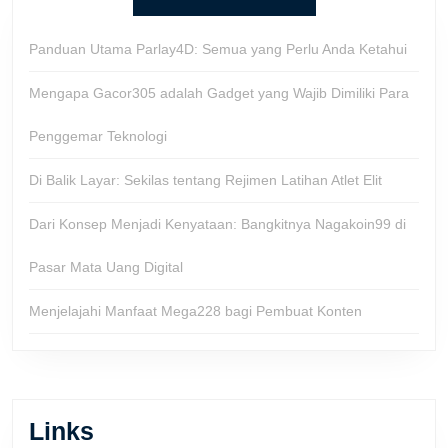
Panduan Utama Parlay4D: Semua yang Perlu Anda Ketahui
Mengapa Gacor305 adalah Gadget yang Wajib Dimiliki Para
Penggemar Teknologi
Di Balik Layar: Sekilas tentang Rejimen Latihan Atlet Elit
Dari Konsep Menjadi Kenyataan: Bangkitnya Nagakoin99 di
Pasar Mata Uang Digital
Menjelajahi Manfaat Mega228 bagi Pembuat Konten
Links