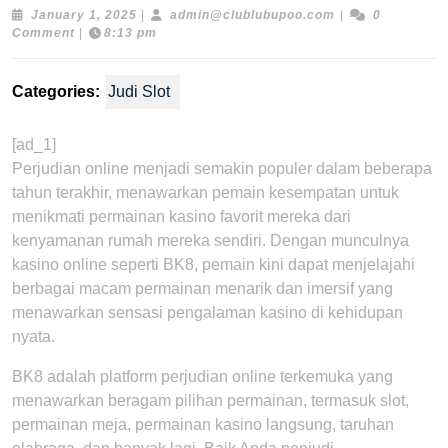
January
admin@clublubu
January 1, 2025
|
admin@clublubupoo.com
|
0
1,
Comment
|
8:13 pm
2025
Categories:
Judi Slot
[ad_1]
Perjudian online menjadi semakin populer dalam beberapa
tahun terakhir, menawarkan pemain kesempatan untuk
menikmati permainan kasino favorit mereka dari
kenyamanan rumah mereka sendiri. Dengan munculnya
kasino online seperti BK8, pemain kini dapat menjelajahi
berbagai macam permainan menarik dan imersif yang
menawarkan sensasi pengalaman kasino di kehidupan
nyata.
BK8 adalah platform perjudian online terkemuka yang
menawarkan beragam pilihan permainan, termasuk slot,
permainan meja, permainan kasino langsung, taruhan