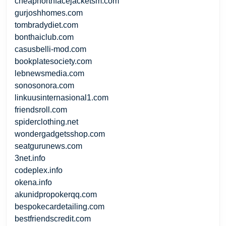
cheapnorthfacejacketsm.com
gurjoshhomes.com
tombradydiet.com
bonthaiclub.com
casusbelli-mod.com
bookplatesociety.com
lebnewsmedia.com
sonosonora.com
linkuusinternasional1.com
friendsroll.com
spiderclothing.net
wondergadgetsshop.com
seatgurunews.com
3net.info
codeplex.info
okena.info
akunidpropokerqq.com
bespokecardetailing.com
bestfriendscredit.com