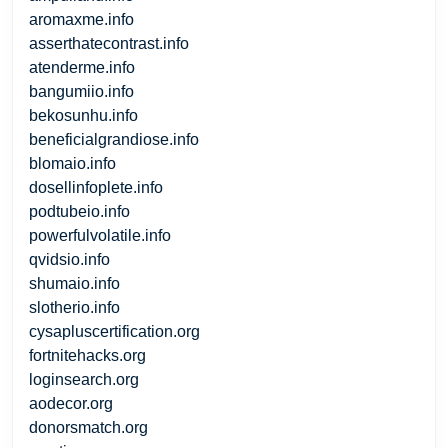
aromaxme.info
asserthatecontrast.info
atenderme.info
bangumiio.info
bekosunhu.info
beneficialgrandiose.info
blomaio.info
dosellinfoplete.info
podtubeio.info
powerfulvolatile.info
qvidsio.info
shumaio.info
slotherio.info
cysapluscertification.org
fortnitehacks.org
loginsearch.org
aodecor.org
donorsmatch.org