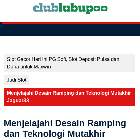
Skip
to
content
Skip
to
Open
content
Button
Slot Gacor Hari Ini PG Soft, Slot Deposit Pulsa dan
Dana untuk Maxwin
Judi Slot
Menjelajahi Desain Ramping dan Teknologi Mutakhir
Jaguar33
Menjelajahi Desain Ramping
dan Teknologi Mutakhir