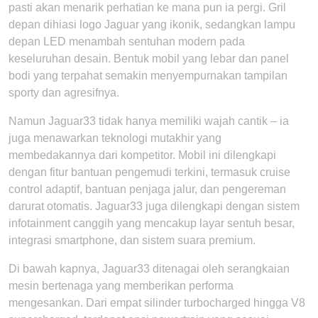
pasti akan menarik perhatian ke mana pun ia pergi. Gril
depan dihiasi logo Jaguar yang ikonik, sedangkan lampu
depan LED menambah sentuhan modern pada
keseluruhan desain. Bentuk mobil yang lebar dan panel
bodi yang terpahat semakin menyempurnakan tampilan
sporty dan agresifnya.
Namun Jaguar33 tidak hanya memiliki wajah cantik – ia
juga menawarkan teknologi mutakhir yang
membedakannya dari kompetitor. Mobil ini dilengkapi
dengan fitur bantuan pengemudi terkini, termasuk cruise
control adaptif, bantuan penjaga jalur, dan pengereman
darurat otomatis. Jaguar33 juga dilengkapi dengan sistem
infotainment canggih yang mencakup layar sentuh besar,
integrasi smartphone, dan sistem suara premium.
Di bawah kapnya, Jaguar33 ditenagai oleh serangkaian
mesin bertenaga yang memberikan performa
mengesankan. Dari empat silinder turbocharged hingga V8