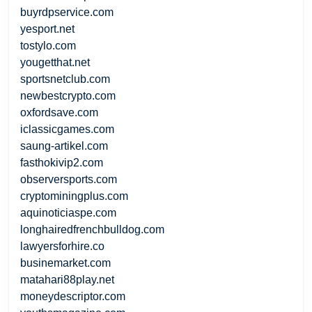
buyrdpservice.com
yesport.net
tostylo.com
yougetthat.net
sportsnetclub.com
newbestcrypto.com
oxfordsave.com
iclassicgames.com
saung-artikel.com
fasthokivip2.com
observersports.com
cryptominingplus.com
aquinoticiaspe.com
longhairedfrenchbulldog.com
lawyersforhire.co
businemarket.com
matahari88play.net
moneydescriptor.com