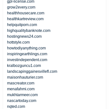
gpl-license.com
grow2every.com
healthhousecare.com
healthkartreview.com
helpquitporn.com
highqualitybanknote.com
hostingnews24.com
hottstyle.com
howtodiyanything.com
inspiringearthlings.com
investindependent.com
kralbozguncu1.com
landscapinggainesvillefl.com
maisonhauturier.com
mascreator.com
menafahmi.com
mukhtarmeer.com
nascartoday.com
nqted.com