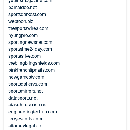
youthsmagazine.com
painaidee.net
sportsdarkest.com
webtoon.biz
thesportswires.com
hyungpro.com
sportingnewsnet.com
sportstime24day.com
sporteslive.com
theblingblingshields.com
pinkfrenchtipnails.com
newgamestv.com
sportsgallerys.com
sportsmirrors.net
datasports.net
atasehirescortu.net
engineeringtechub.com
jerryescorts.com
attorneylegal.co