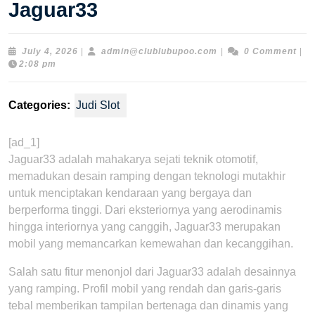
Jaguar33
July
admin@clublubupoo
July 4, 2026
|
admin@clublubupoo.com
|
0 Comment
|
4,
2:08 pm
2026
Categories:
Judi Slot
[ad_1]
Jaguar33 adalah mahakarya sejati teknik otomotif,
memadukan desain ramping dengan teknologi mutakhir
untuk menciptakan kendaraan yang bergaya dan
berperforma tinggi. Dari eksteriornya yang aerodinamis
hingga interiornya yang canggih, Jaguar33 merupakan
mobil yang memancarkan kemewahan dan kecanggihan.
Salah satu fitur menonjol dari Jaguar33 adalah desainnya
yang ramping. Profil mobil yang rendah dan garis-garis
tebal memberikan tampilan bertenaga dan dinamis yang