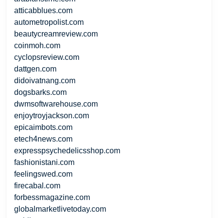
atticabblues.com
autometropolist.com
beautycreamreview.com
coinmoh.com
cyclopsreview.com
dattgen.com
didoivatnang.com
dogsbarks.com
dwmsoftwarehouse.com
enjoytroyjackson.com
epicaimbots.com
etech4news.com
expresspsychedelicsshop.com
fashionistani.com
feelingswed.com
firecabal.com
forbessmagazine.com
globalmarketlivetoday.com