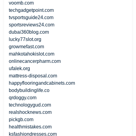
voomb.com
techgadgetpoint.com
tvsportsguide24.com
sportsreviews24.com
dubai360blog.com
lucky77slot.org
growmefast.com
mahkotahokislot.com
onlinecancerpharm.com
ufalek.org
mattress-disposal.com
happyflooringandcabinets.com
bodybuildinglife.co
qrdoggy.com
technologygud.com
realshocknews.com
pickgb.com
healthmistakes.com
ksfashiondresses.com