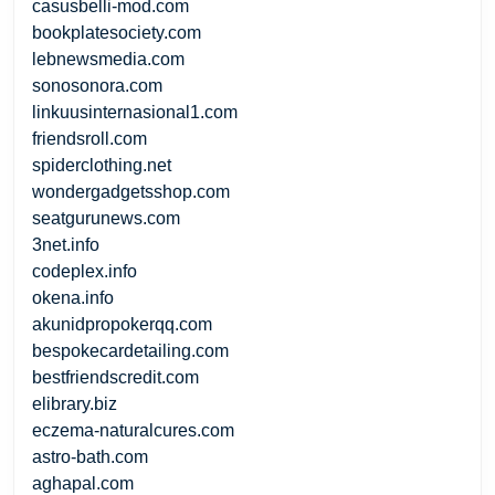
casusbelli-mod.com
bookplatesociety.com
lebnewsmedia.com
sonosonora.com
linkuusinternasional1.com
friendsroll.com
spiderclothing.net
wondergadgetsshop.com
seatgurunews.com
3net.info
codeplex.info
okena.info
akunidpropokerqq.com
bespokecardetailing.com
bestfriendscredit.com
elibrary.biz
eczema-naturalcures.com
astro-bath.com
aghapal.com