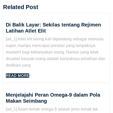
Previous
Next
post:
post:
Related Post
Di Balik Layar: Sekilas tentang Rejimen
Di
Latihan Atlet Elit
Balik
[ad_1] Atlet elit sering kali dipandang sebagai manusia
Layar:
super, mampu mencapai prestasi yang tampaknya
Sekilas
mustahil bagi kebanyakan orang. Namun yang tidak
tentang
disadari banyak orang adalah banyaknya pelatihan dan
Rejimen
dedikasi yang
Latihan
Atlet
READ
READ MORE
Elit
MORE
Menjelajahi Peran Omega-9 dalam Pola
Menjelajahi
Makan Seimbang
Peran
[ad_1] Asam lemak omega-9 adalah jenis lemak tak
Omega-