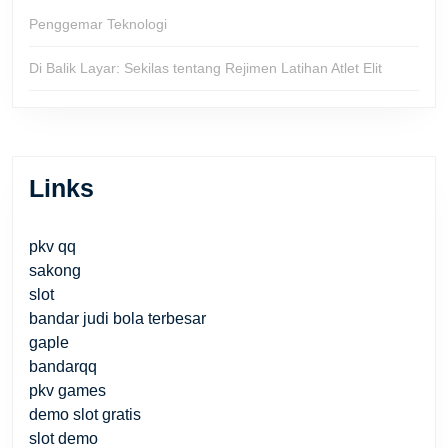
Penggemar Teknologi
Di Balik Layar: Sekilas tentang Rejimen Latihan Atlet Elit
Links
pkv qq
sakong
slot
bandar judi bola terbesar
gaple
bandarqq
pkv games
demo slot gratis
slot demo