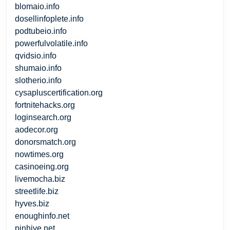
blomaio.info
dosellinfoplete.info
podtubeio.info
powerfulvolatile.info
qvidsio.info
shumaio.info
slotherio.info
cysapluscertification.org
fortnitehacks.org
loginsearch.org
aodecor.org
donorsmatch.org
nowtimes.org
casinoeing.org
livemocha.biz
streetlife.biz
hyves.biz
enoughinfo.net
pinhive.net