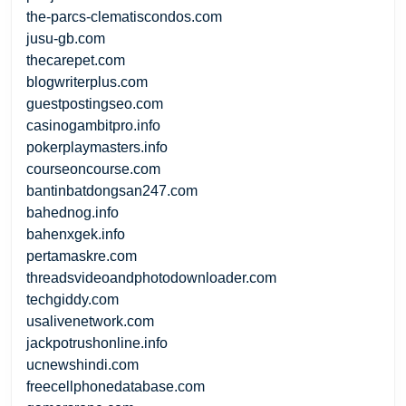
the-parcs-clematiscondos.com
jusu-gb.com
thecarepet.com
blogwriterplus.com
guestpostingseo.com
casinogambitpro.info
pokerplaymasters.info
courseoncourse.com
bantinbatdongsan247.com
bahednog.info
bahenxgek.info
pertamaskre.com
threadsvideoandphotodownloader.com
techgiddy.com
usalivenetwork.com
jackpotrushonline.info
ucnewshindi.com
freecellphonedatabase.com