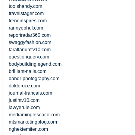
toolshandy.com
travelstager.com
trendinspires.com
rannyephul.com
reportradar360.com
swaggyfashion.com
taraftariumtv10.com
questionquery.com
bodybuildinglegend.com
brilliant-nails.com
dandr-photography.com
dokteroce.com
journal-francais.com
justintv10.com
lawyerule.com
mediamingleseaco.com
mtsmarketingblog.com
nghekiemtien.com