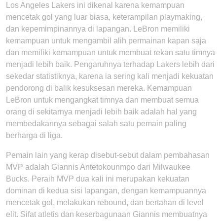
Los Angeles Lakers ini dikenal karena kemampuan
mencetak gol yang luar biasa, keterampilan playmaking,
dan kepemimpinannya di lapangan. LeBron memiliki
kemampuan untuk mengambil alih permainan kapan saja
dan memiliki kemampuan untuk membuat rekan satu timnya
menjadi lebih baik. Pengaruhnya terhadap Lakers lebih dari
sekedar statistiknya, karena ia sering kali menjadi kekuatan
pendorong di balik kesuksesan mereka. Kemampuan
LeBron untuk mengangkat timnya dan membuat semua
orang di sekitarnya menjadi lebih baik adalah hal yang
membedakannya sebagai salah satu pemain paling
berharga di liga.
Pemain lain yang kerap disebut-sebut dalam pembahasan
MVP adalah Giannis Antetokounmpo dari Milwaukee
Bucks. Peraih MVP dua kali ini merupakan kekuatan
dominan di kedua sisi lapangan, dengan kemampuannya
mencetak gol, melakukan rebound, dan bertahan di level
elit. Sifat atletis dan keserbagunaan Giannis membuatnya