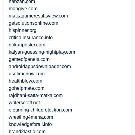
nabzah.com
mongive.com
matkagameresultsview.com
getsolutionsonline.com
hispinner.org
criticalinsurance.info
nokariposter.com
kalyan-guessing-nightplay.com
gameofpanels.com
androidappsdownloader.com
usetimenow.com
healthblow.com
gohelpmate.com
rajdhani-satta-matka.com
writerscraft.net
elearning-childprotection.com
wrestling4mena.com
knowledgeforall.info
brand2lastio.com