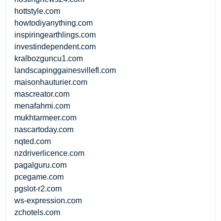
hottstyle.com
howtodiyanything.com
inspiringearthlings.com
investindependent.com
kralbozguncu1.com
landscapinggainesvillefl.com
maisonhauturier.com
mascreator.com
menafahmi.com
mukhtarmeer.com
nascartoday.com
nqted.com
nzdriverlicence.com
pagalguru.com
pcegame.com
pgslot-r2.com
ws-expression.com
zchotels.com