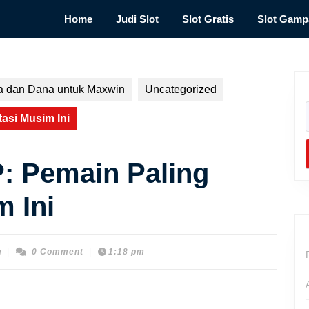
Home
Judi Slot
Slot Gratis
Slot Gam
lsa dan Dana untuk Maxwin
Uncategorized
asi Musim Ini
 Pemain Paling
m Ini
admin@clublubupoo.com
m
|
0 Comment
|
1:18 pm