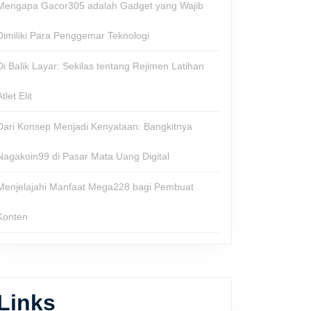
Mengapa Gacor305 adalah Gadget yang Wajib
Dimiliki Para Penggemar Teknologi
Di Balik Layar: Sekilas tentang Rejimen Latihan
Atlet Elit
Dari Konsep Menjadi Kenyataan: Bangkitnya
Nagakoin99 di Pasar Mata Uang Digital
Menjelajahi Manfaat Mega228 bagi Pembuat
Konten
Links