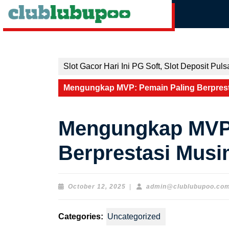
Skip
to
content
Skip
to
content
Slot Gacor Hari Ini PG Soft, Slot Deposit Pu
Mengungkap MVP: Pemain Paling Berprest
Mengungkap MVP:
Berprestasi Musi
October
October 12, 2025
|
admin@clublubupoo.co
12,
2025
Categories:
Uncategorized