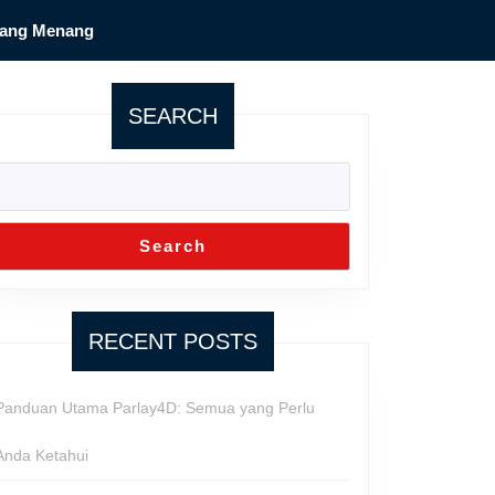
pang Menang
SEARCH
Search
RECENT POSTS
Panduan Utama Parlay4D: Semua yang Perlu
Anda Ketahui