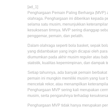
[ad_1]
Penghargaan Pemain Paling Berharga (MVP) a
olahraga. Penghargaan ini diberikan kepada p
selama satu musim, menunjukkan keterampilan
kesuksesan timnya. MVP sering dianggap sebaga
penggemar, pemain, dan pelatih.
Dalam olahraga seperti bola basket, sepak bol
yang didambakan yang ingin dicapai oleh pa
diumumkan pada akhir musim reguler atau babak
statistik, kualitas kepemimpinan, dan dampak 
Setiap tahunnya, ada banyak pemain berbaka
pemain ini mungkin memiliki musim yang luar
mencetak rekor, atau menampilkan keterampilan
Penghargaan MVP sering kali merupakan cerm
musim, serta pengaruhnya terhadap kesuksesa
Penghargaan MVP tidak hanya merupakan penga