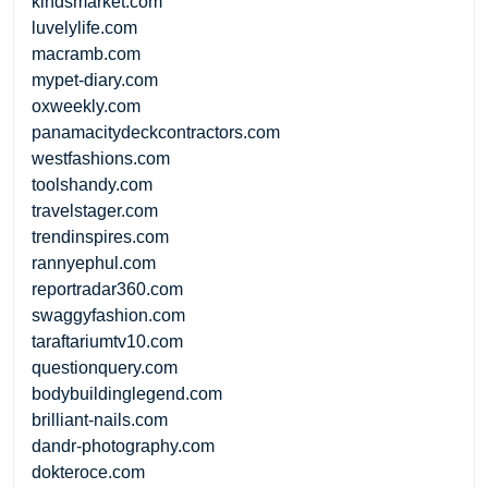
kindsmarket.com
luvelylife.com
macramb.com
mypet-diary.com
oxweekly.com
panamacitydeckcontractors.com
westfashions.com
toolshandy.com
travelstager.com
trendinspires.com
rannyephul.com
reportradar360.com
swaggyfashion.com
taraftariumtv10.com
questionquery.com
bodybuildinglegend.com
brilliant-nails.com
dandr-photography.com
dokteroce.com