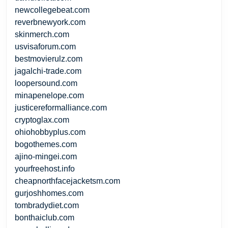
newcollegebeat.com
reverbnewyork.com
skinmerch.com
usvisaforum.com
bestmovierulz.com
jagalchi-trade.com
loopersound.com
minapenelope.com
justicereformalliance.com
cryptoglax.com
ohiohobbyplus.com
bogothemes.com
ajino-mingei.com
yourfreehost.info
cheapnorthfacejacketsm.com
gurjoshhomes.com
tombradydiet.com
bonthaiclub.com