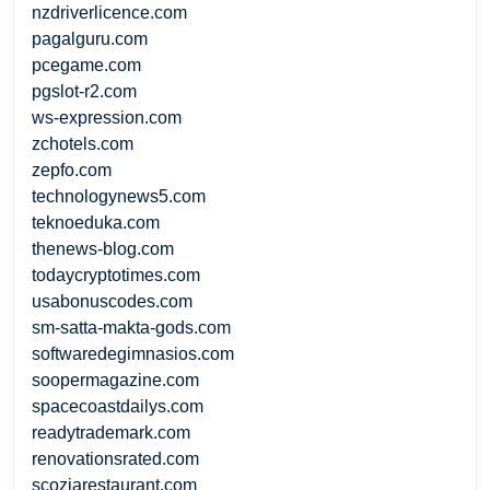
nzdriverlicence.com
pagalguru.com
pcegame.com
pgslot-r2.com
ws-expression.com
zchotels.com
zepfo.com
technologynews5.com
teknoeduka.com
thenews-blog.com
todaycryptotimes.com
usabonuscodes.com
sm-satta-makta-gods.com
softwaredegimnasios.com
soopermagazine.com
spacecoastdailys.com
readytrademark.com
renovationsrated.com
scoziarestaurant.com