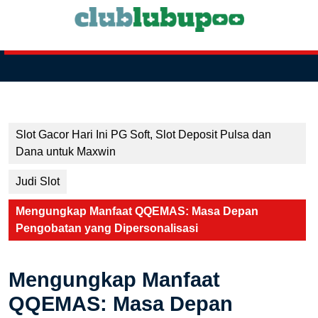
Skip
to
content
Skip
to
Open
content
Button
Slot Gacor Hari Ini PG Soft, Slot Deposit Pulsa dan
Dana untuk Maxwin
Judi Slot
Mengungkap Manfaat QQEMAS: Masa Depan
Pengobatan yang Dipersonalisasi
Mengungkap Manfaat
QQEMAS: Masa Depan