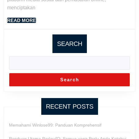
Konten
menciptakan
READ
READ MORE
MORE
SEARCH
Search
RECENT POSTS
Memahami Winlose99: Panduan Komprehensif
Panduan Utama Parlay4D: Semua yang Perlu Anda Ketahui