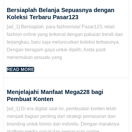
Bersiaplah Belanja Sepuasnya dengan
Bersiaplah
Koleksi Terbaru Pasar123
Belanja
[ad_1] Bersiaplah, para fashionista! Pasar123, retail
Sepuasnya
fashion online yang terkenal dengan pakaian trendi dan
dengan
terjangkau, baru saja meluncurkan koleksi terbarunya.
Koleksi
Dengan beragam gaya untuk dipilih, Anda pasti
Terbaru
menemukan sesuatu yang
Pasar123
READ
READ MORE
MORE
Menjelajahi Manfaat Mega228 bagi
Menjelajahi
Pembuat Konten
Manfaat
[ad_1] Di era digital saat ini, pembuatan konten telah
Mega228
menjadi bagian penting dari strategi pemasaran dan
bagi
branding untuk bisnis dan individu. Dengan maraknya
Pembuat
platform media sosial dan pemasaran online,