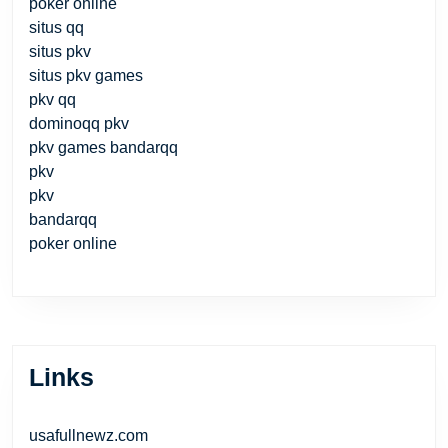
poker online
situs qq
situs pkv
situs pkv games
pkv qq
dominoqq pkv
pkv games bandarqq
pkv
pkv
bandarqq
poker online
Links
usafullnewz.com