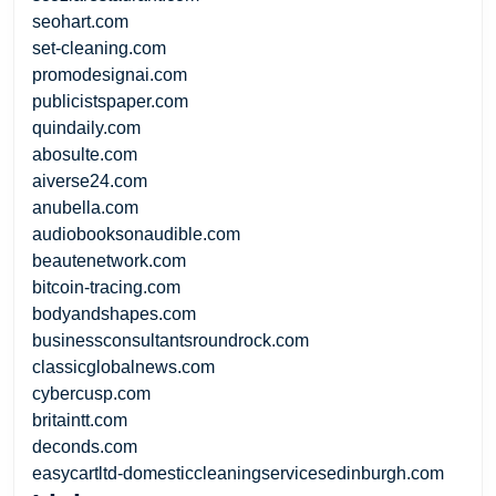
seohart.com
set-cleaning.com
promodesignai.com
publicistspaper.com
quindaily.com
abosulte.com
aiverse24.com
anubella.com
audiobooksonaudible.com
beautenetwork.com
bitcoin-tracing.com
bodyandshapes.com
businessconsultantsroundrock.com
classicglobalnews.com
cybercusp.com
britaintt.com
deconds.com
easycartltd-domesticcleaningservicesedinburgh.com