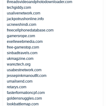
threadsvideoandphotodownloader.com
techgiddy.com
usalivenetwork.com
jackpotrushonline.info
ucnewshindi.com
freecellphonedatabase.com
gamersrope.com
exellewebmedia.com
free-gamestop.com
sinbadtravels.com
ukmagzine.com
wareztech.org
usabestnetwork.com
jessepinkmanoutfit.com
umailsend.com
retarys.com
fasterformationcpf.com
goldensnuggles.com
lookbattlemap.com