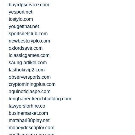
buyrdpservice.com
yesport.net
tostylo.com
yougetthat.net
sportsnetclub.com
newbestcrypto.com
oxfordsave.com
iclassicgames.com
saung-artikel.com
fasthokivip2.com
observersports.com
cryptominingplus.com
aquinoticiaspe.com
longhairedfrenchbulldog.com
lawyersforhire.co
businemarket.com
matahari88play.net
moneydescriptor.com
youthsmagazine.com