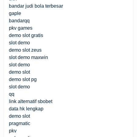
bandar judi bola terbesar
gaple
bandarqq
pkv games
demo slot gratis
slot demo
demo slot zeus
slot demo maxwin
slot demo
demo slot
demo slot pg
slot demo
qq
link alternatif sbobet
data hk lengkap
demo slot
pragmatic
pkv