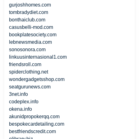
gurjoshhomes.com
tombradydiet.com
bonthaiclub.com
casusbelli-mod.com
bookplatesociety.com
lebnewsmedia.com
sonosonora.com
linkuusinternasional1.com
friendsroll.com
spiderclothing.net
wondergadgetsshop.com
seatgurunews.com
3net.info
codeplex.info
okena.info
akunidpropokerqq.com
bespokecardetailing.com
bestfriendscredit.com
elibrary.biz