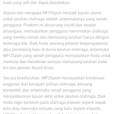
hasil yang adil dan dapat diandalkan.
Alasan lain mengapa MPOSport menjadi tujuan utama
untuk taruhan olahraga adalah antarmukanya yang ramah
pengguna. Platform ini dirancang intuitif dan mudah
dinavigasi, memudahkan pengguna menemukan olahraga
yang mereka minati dan memasang taruhan hanya dengan
beberapa klik. Baik Anda seorang petaruh berpengalaman
atau pendatang baru di dunia taruhan olahraga, antarmuka
MPOSport yang ramah pengguna memudahkan Anda untuk
memulai dan menikmati sensasi memasang taruhan pada
tim dan pemain favorit Anda.
Secara keseluruhan, MPOSport menawarkan kombinasi
unggulan dari beragam pilihan olahraga, peluang
kompetitif, dan antarmuka ramah pengguna yang
menjadikannya tujuan akhir untuk taruhan olahraga. Baik
Anda ingin bertaruh pada olahraga populer seperti sepak
bola atau mencoba sesuatu yang baru seperti eSports,