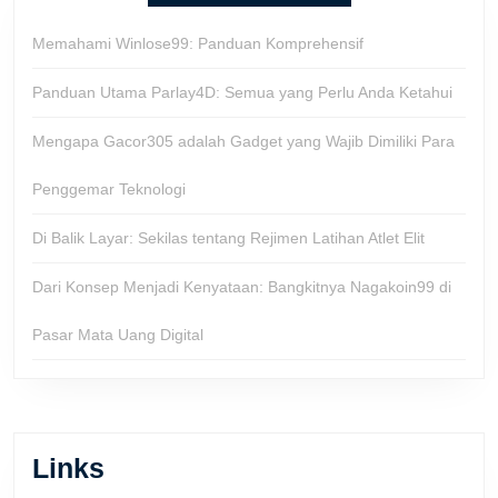
Memahami Winlose99: Panduan Komprehensif
Panduan Utama Parlay4D: Semua yang Perlu Anda Ketahui
Mengapa Gacor305 adalah Gadget yang Wajib Dimiliki Para
Penggemar Teknologi
Di Balik Layar: Sekilas tentang Rejimen Latihan Atlet Elit
Dari Konsep Menjadi Kenyataan: Bangkitnya Nagakoin99 di
Pasar Mata Uang Digital
Links