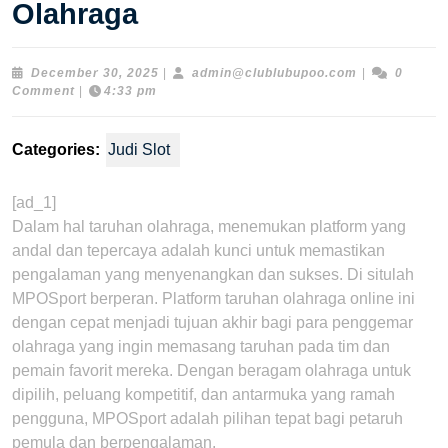
Olahraga
December
admin@clubl
December 30, 2025
|
admin@clublubupoo.com
|
0
30,
Comment
|
4:33 pm
2025
Categories:
Judi Slot
[ad_1]
Dalam hal taruhan olahraga, menemukan platform yang
andal dan tepercaya adalah kunci untuk memastikan
pengalaman yang menyenangkan dan sukses. Di situlah
MPOSport berperan. Platform taruhan olahraga online ini
dengan cepat menjadi tujuan akhir bagi para penggemar
olahraga yang ingin memasang taruhan pada tim dan
pemain favorit mereka. Dengan beragam olahraga untuk
dipilih, peluang kompetitif, dan antarmuka yang ramah
pengguna, MPOSport adalah pilihan tepat bagi petaruh
pemula dan berpengalaman.