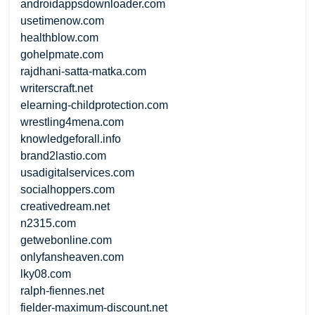
androidappsdownloader.com
usetimenow.com
healthblow.com
gohelpmate.com
rajdhani-satta-matka.com
writerscraft.net
elearning-childprotection.com
wrestling4mena.com
knowledgeforall.info
brand2lastio.com
usadigitalservices.com
socialhoppers.com
creativedream.net
n2315.com
getwebonline.com
onlyfansheaven.com
lky08.com
ralph-fiennes.net
fielder-maximum-discount.net