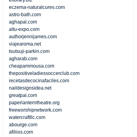
eczema-naturalcures.com
astro-bath.com
aghapal.com
altu-expo.com
authorjennijames.com
viajearoma.net
tsutsuji-parkin.com
agharab.com
cheapammousa.com
thepositiveladiessoccerclub.com
recetasdecocinafaciles.com
naildesignsidea.net
greatpai.com
paperlanterntheatre.org
freeworshipnetwork.com
watercraftllc.com
abourge.com
afiliixs.com