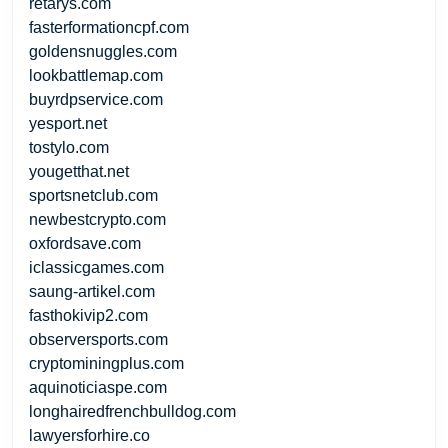
retarys.com
fasterformationcpf.com
goldensnuggles.com
lookbattlemap.com
buyrdpservice.com
yesport.net
tostylo.com
yougetthat.net
sportsnetclub.com
newbestcrypto.com
oxfordsave.com
iclassicgames.com
saung-artikel.com
fasthokivip2.com
observersports.com
cryptominingplus.com
aquinoticiaspe.com
longhairedfrenchbulldog.com
lawyersforhire.co