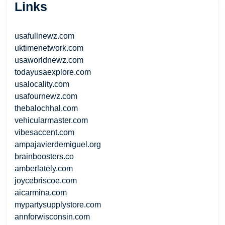
Links
usafullnewz.com
uktimenetwork.com
usaworldnewz.com
todayusaexplore.com
usalocality.com
usafournewz.com
thebalochhal.com
vehicularmaster.com
vibesaccent.com
ampajavierdemiguel.org
brainboosters.co
amberlately.com
joycebriscoe.com
aicarmina.com
mypartysupplystore.com
annforwisconsin.com