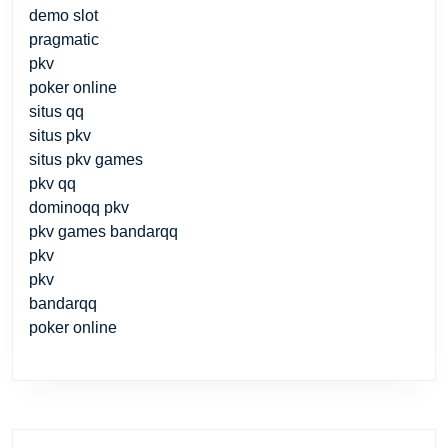
demo slot
pragmatic
pkv
poker online
situs qq
situs pkv
situs pkv games
pkv qq
dominoqq pkv
pkv games bandarqq
pkv
pkv
bandarqq
poker online