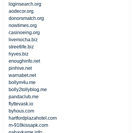
loginsearch.org
aodecor.org
donorsmatch.org
nowtimes.org
casinoeing.org
livemocha.biz
streetlife.biz
hyves.biz
enoughinfo.net
pinhive.net
warnabet.net
bollym4u.me
bolly2tollyblog.me
pandaclub.me
flyttevask.io
byhous.com
hartfordplazahotel.com
m-918kissapk.com
nabavkame.info