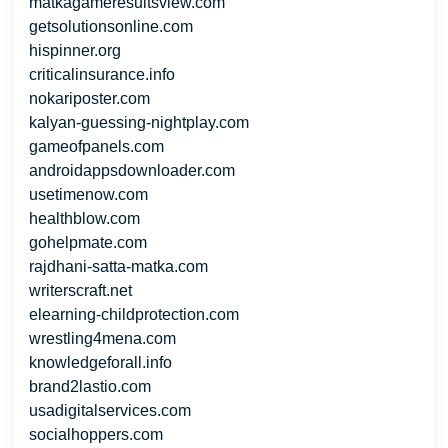
matkagameresultsview.com
getsolutionsonline.com
hispinner.org
criticalinsurance.info
nokariposter.com
kalyan-guessing-nightplay.com
gameofpanels.com
androidappsdownloader.com
usetimenow.com
healthblow.com
gohelpmate.com
rajdhani-satta-matka.com
writerscraft.net
elearning-childprotection.com
wrestling4mena.com
knowledgeforall.info
brand2lastio.com
usadigitalservices.com
socialhoppers.com