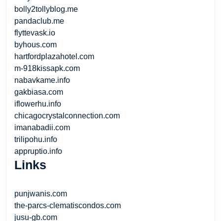
bolly2tollyblog.me
pandaclub.me
flyttevask.io
byhous.com
hartfordplazahotel.com
m-918kissapk.com
nabavkame.info
gakbiasa.com
iflowerhu.info
chicagocrystalconnection.com
imanabadii.com
trilipohu.info
appruptio.info
Links
punjwanis.com
the-parcs-clematiscondos.com
jusu-gb.com