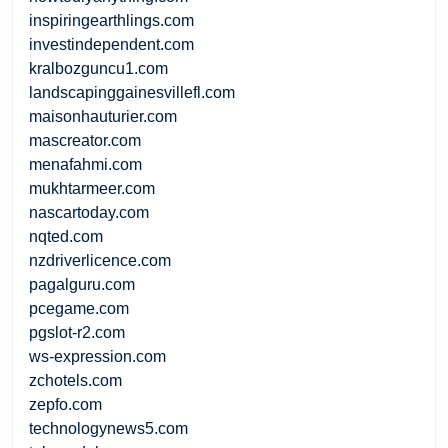
inspiringearthlings.com
investindependent.com
kralbozguncu1.com
landscapinggainesvillefl.com
maisonhauturier.com
mascreator.com
menafahmi.com
mukhtarmeer.com
nascartoday.com
nqted.com
nzdriverlicence.com
pagalguru.com
pcegame.com
pgslot-r2.com
ws-expression.com
zchotels.com
zepfo.com
technologynews5.com