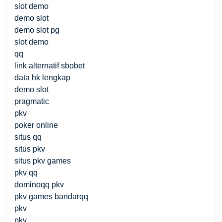
slot demo
demo slot
demo slot pg
slot demo
qq
link alternatif sbobet
data hk lengkap
demo slot
pragmatic
pkv
poker online
situs qq
situs pkv
situs pkv games
pkv qq
dominoqq pkv
pkv games bandarqq
pkv
pkv