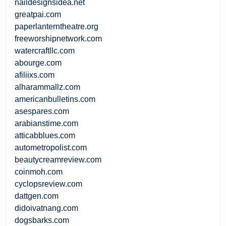
naildesignsidea.net
greatpai.com
paperlanterntheatre.org
freeworshipnetwork.com
watercraftllc.com
abourge.com
afiliixs.com
alharammallz.com
americanbulletins.com
asespares.com
arabianstime.com
atticabblues.com
autometropolist.com
beautycreamreview.com
coinmoh.com
cyclopsreview.com
dattgen.com
didoivatnang.com
dogsbarks.com