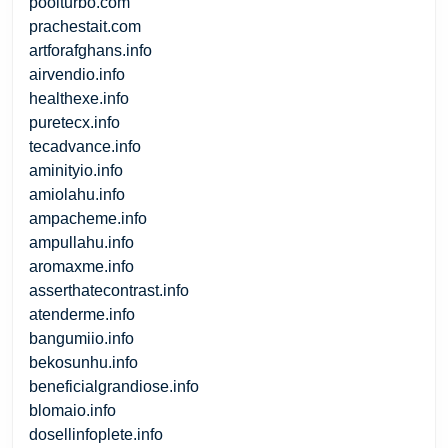
poolturbo.com
prachestait.com
artforafghans.info
airvendio.info
healthexe.info
puretecx.info
tecadvance.info
aminityio.info
amiolahu.info
ampacheme.info
ampullahu.info
aromaxme.info
asserthatecontrast.info
atenderme.info
bangumiio.info
bekosunhu.info
beneficialgrandiose.info
blomaio.info
dosellinfoplete.info