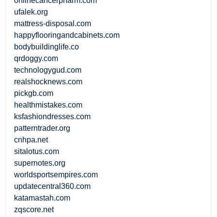
onlinecancerpharm.com
ufalek.org
mattress-disposal.com
happyflooringandcabinets.com
bodybuildinglife.co
qrdoggy.com
technologygud.com
realshocknews.com
pickgb.com
healthmistakes.com
ksfashiondresses.com
patterntrader.org
cnhpa.net
sitalotus.com
supernotes.org
worldsportsempires.com
updatecentral360.com
katamastah.com
zqscore.net