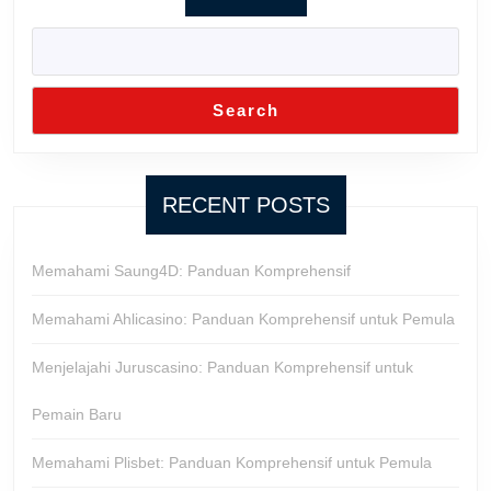
Search
RECENT POSTS
Memahami Saung4D: Panduan Komprehensif
Memahami Ahlicasino: Panduan Komprehensif untuk Pemula
Menjelajahi Juruscasino: Panduan Komprehensif untuk
Pemain Baru
Memahami Plisbet: Panduan Komprehensif untuk Pemula