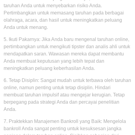
taruhan Anda untuk menyebarkan risiko Anda.
Pertimbangkan untuk memasang taruhan pada berbagai
olahraga, acara, dan hasil untuk meningkatkan peluang
Anda untuk menang.
5. Ikuti Pakarnya: Jika Anda baru mengenal taruhan online,
pertimbangkan untuk mengikuti tipster dan analis ahli untuk
mendapatkan saran. Wawasan mereka dapat membantu
Anda membuat keputusan yang lebih tepat dan
meningkatkan peluang keberhasilan Anda.
6. Tetap Disiplin: Sangat mudah untuk terbawa oleh taruhan
online, namun penting untuk tetap disiplin. Hindari
membuat taruhan impulsif atau mengejar kerugian. Tetap
berpegang pada strategi Anda dan percayai penelitian
Anda.
7. Praktekkan Manajemen Bankroll yang Baik: Mengelola
bankroll Anda sangat penting untuk kesuksesan jangka