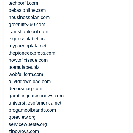
techporfit.com
bekasionline.com
nbusinessplan.com
greenlife360.com
cantshoutitout.com
expressufabet.biz
mypuertoplata.net
thepioneerxpress.com
howtofixissue.com
teamufabet.biz
webfullform.com
allviddownload.com
decorsmag.com
gamblingcasinonews.com
universitiesofamerica.net
progameofbrands.com
qbreview.org
servicewueste.org
zippyrevs.com