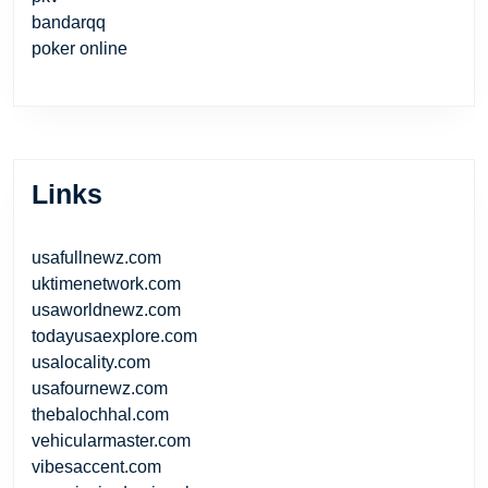
bandarqq
poker online
Links
usafullnewz.com
uktimenetwork.com
usaworldnewz.com
todayusaexplore.com
usalocality.com
usafournewz.com
thebalochhal.com
vehicularmaster.com
vibesaccent.com