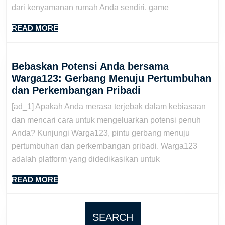
dari kenyamanan rumah Anda sendiri, game
bersama
Agen89
READ
READ MORE
MORE
Bebaskan Potensi Anda bersama
Warga123: Gerbang Menuju Pertumbuhan
Bebaskan
dan Perkembangan Pribadi
Potensi
[ad_1] Apakah Anda merasa terjebak dalam kebiasaan
Anda
dan mencari cara untuk mengeluarkan potensi penuh
bersama
Anda? Kunjungi Warga123, pintu gerbang menuju
Warga123:
pertumbuhan dan perkembangan pribadi. Warga123
Gerbang
adalah platform yang didedikasikan untuk
Menuju
Pertumbuhan
READ
READ MORE
dan
MORE
Perkembangan
Pribadi
SEARCH