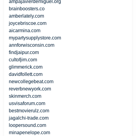
ampajavierdemiguel.org
brainboosters.co
amberlately.com
joycebriscoe.com
aicarmina.com
mypartysupplystore.com
annforwisconsin.com
findjaipur.com
cultofjim.com
glimmerick.com
davidfollett.com
newcollegebeat.com
reverbnewyork.com
skinmerch.com
usvisaforum.com
bestmovierulz.com
jagalchi-trade.com
loopersound.com
minapenelope.com