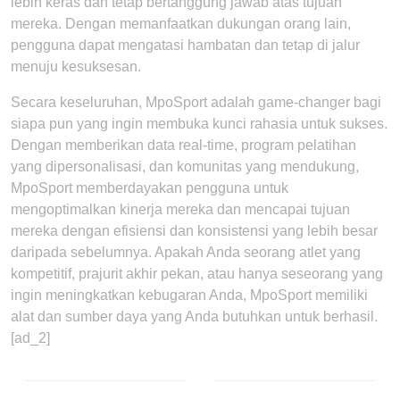
lebih keras dan tetap bertanggung jawab atas tujuan
mereka. Dengan memanfaatkan dukungan orang lain,
pengguna dapat mengatasi hambatan dan tetap di jalur
menuju kesuksesan.
Secara keseluruhan, MpoSport adalah game-changer bagi
siapa pun yang ingin membuka kunci rahasia untuk sukses.
Dengan memberikan data real-time, program pelatihan
yang dipersonalisasi, dan komunitas yang mendukung,
MpoSport memberdayakan pengguna untuk
mengoptimalkan kinerja mereka dan mencapai tujuan
mereka dengan efisiensi dan konsistensi yang lebih besar
daripada sebelumnya. Apakah Anda seorang atlet yang
kompetitif, prajurit akhir pekan, atau hanya seseorang yang
ingin meningkatkan kebugaran Anda, MpoSport memiliki
alat dan sumber daya yang Anda butuhkan untuk berhasil.
[ad_2]
Post