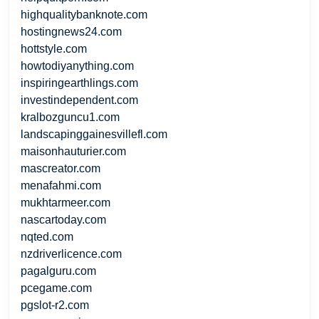
highqualitybanknote.com
hostingnews24.com
hottstyle.com
howtodiyanything.com
inspiringearthlings.com
investindependent.com
kralbozguncu1.com
landscapinggainesvillefl.com
maisonhauturier.com
mascreator.com
menafahmi.com
mukhtarmeer.com
nascartoday.com
nqted.com
nzdriverlicence.com
pagalguru.com
pcegame.com
pgslot-r2.com