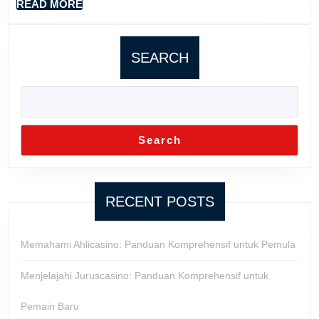
READ
READ MORE
World:
MORE
Raja899
SEARCH
Search
RECENT POSTS
Memahami Ahlicasino: Panduan Komprehensif untuk Pemula
Menjelajahi Juruscasino: Panduan Komprehensif untuk
Pemain Baru