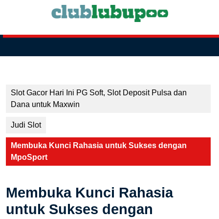
Skip
to
content
Skip
to
Open
content
Button
Slot Gacor Hari Ini PG Soft, Slot Deposit Pulsa dan
Dana untuk Maxwin
Judi Slot
Membuka Kunci Rahasia untuk Sukses dengan
MpoSport
Membuka Kunci Rahasia
untuk Sukses dengan