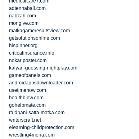
medicalcare7.com
adtennaball.com
nabzah.com
mongive.com
matkagameresultsview.com
getsolutionsonline.com
hispinner.org
criticalinsurance.info
nokariposter.com
kalyan-guessing-nightplay.com
gameofpanels.com
androidappsdownloader.com
usetimenow.com
healthblow.com
gohelpmate.com
rajdhani-satta-matka.com
writerscraft.net
elearning-childprotection.com
wrestling4mena.com