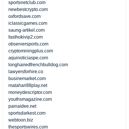
sportsnetclub.com
newbestcrypto.com
oxfordsave.com
iclassicgames.com
saung-artikel.com
fasthokivip2.com
observersports.com
cryptominingplus.com
aquinoticiaspe.com
longhairedfrenchbulldog.com
lawyersforhire.co
businemarket.com
matahari88play.net
moneydescriptor.com
youthsmagazine.com
painaidee.net
sportsdarkest.com
webtoon.biz
thesportswires.com