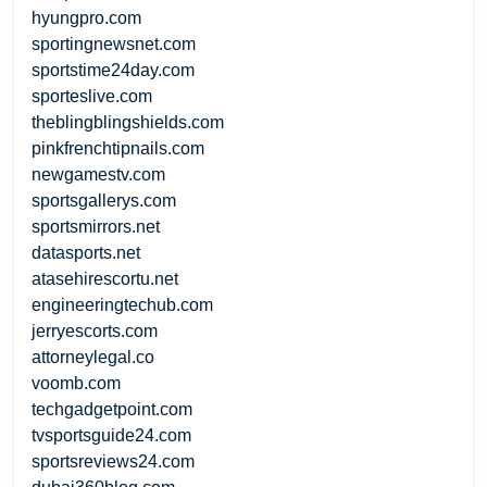
hyungpro.com
sportingnewsnet.com
sportstime24day.com
sporteslive.com
theblingblingshields.com
pinkfrenchtipnails.com
newgamestv.com
sportsgallerys.com
sportsmirrors.net
datasports.net
atasehirescortu.net
engineeringtechub.com
jerryescorts.com
attorneylegal.co
voomb.com
techgadgetpoint.com
tvsportsguide24.com
sportsreviews24.com