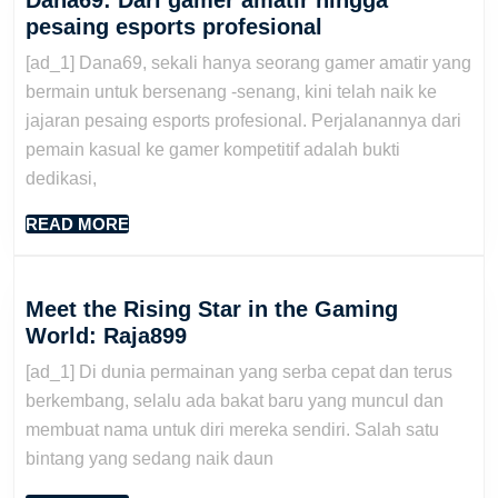
kesenang
Dana69:
pesaing esports profesional
dan
Dari
hiburan
[ad_1] Dana69, sekali hanya seorang gamer amatir yang
gamer
bermain untuk bersenang -senang, kini telah naik ke
amatir
jajaran pesaing esports profesional. Perjalanannya dari
hingga
pemain kasual ke gamer kompetitif adalah bukti
pesaing
dedikasi,
esports
profesional
READ
READ MORE
MORE
Meet the Rising Star in the Gaming
Meet
World: Raja899
the
[ad_1] Di dunia permainan yang serba cepat dan terus
Rising
berkembang, selalu ada bakat baru yang muncul dan
Star
membuat nama untuk diri mereka sendiri. Salah satu
in
bintang yang sedang naik daun
the
Gaming