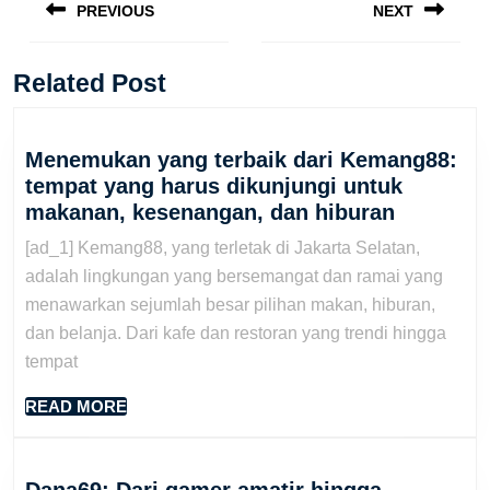
navigation
PREVIOUS
NEXT
Previous
Next
post:
post:
Related Post
Menemukan yang terbaik dari Kemang88:
tempat yang harus dikunjungi untuk
Menemu
makanan, kesenangan, dan hiburan
yang
[ad_1] Kemang88, yang terletak di Jakarta Selatan,
terbaik
adalah lingkungan yang bersemangat dan ramai yang
dari
menawarkan sejumlah besar pilihan makan, hiburan,
Kemang8
dan belanja. Dari kafe dan restoran yang trendi hingga
tempat
tempat
yang
harus
READ
READ MORE
dikunjun
MORE
untuk
makanan
Dana69: Dari gamer amatir hingga