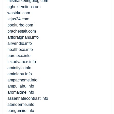
mtsmarketingblog.com
nghekiemtien.com
wasirku.com
tejas24.com
poolturbo.com
prachestait.com
artforafghans.info
airvendio.info
healthexe.info
puretecx.info
tecadvance.info
aminityio.info
amiolahu.info
ampacheme.info
ampullahu.info
aromaxme.info
asserthatecontrast.info
atenderme.info
bangumiio.info