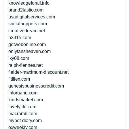
knowledgeforall.info
brand2lastio.com
usadigitalservices.com
socialhoppers.com
creativedream.net
n2315.com
getwebonline.com
onlyfansheaven.com
lky08.com
ralph-fiennes.net
fielder-maximum-discount.net
fitfllex.com
genesisbusinesscredit.com
inforuang.com
kindsmarket.com
luvelylife.com
macramb.com
mypet-diary.com
oxweekly.com