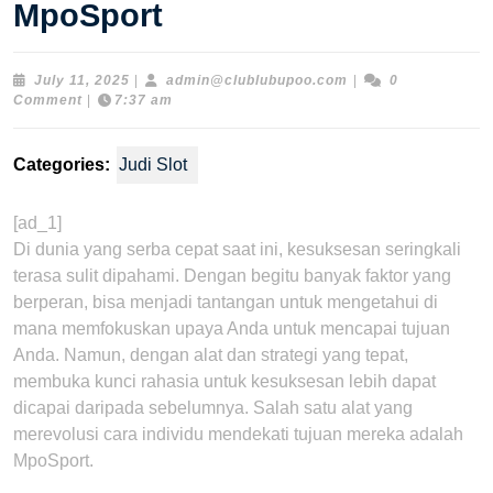
MpoSport
July
admin@clublubupo
July 11, 2025
|
admin@clublubupoo.com
|
0
11,
Comment
|
7:37 am
2025
Categories:
Judi Slot
[ad_1]
Di dunia yang serba cepat saat ini, kesuksesan seringkali
terasa sulit dipahami. Dengan begitu banyak faktor yang
berperan, bisa menjadi tantangan untuk mengetahui di
mana memfokuskan upaya Anda untuk mencapai tujuan
Anda. Namun, dengan alat dan strategi yang tepat,
membuka kunci rahasia untuk kesuksesan lebih dapat
dicapai daripada sebelumnya. Salah satu alat yang
merevolusi cara individu mendekati tujuan mereka adalah
MpoSport.