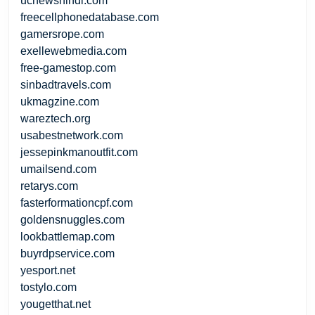
ucnewshindi.com
freecellphonedatabase.com
gamersrope.com
exellewebmedia.com
free-gamestop.com
sinbadtravels.com
ukmagzine.com
wareztech.org
usabestnetwork.com
jessepinkmanoutfit.com
umailsend.com
retarys.com
fasterformationcpf.com
goldensnuggles.com
lookbattlemap.com
buyrdpservice.com
yesport.net
tostylo.com
yougetthat.net