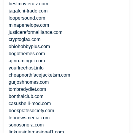
bestmovierulz.com
jagalchi-trade.com
loopersound.com
minapenelope.com
justicereformalliance.com
cryptoglax.com
ohiohobbyplus.com
bogothemes.com
ajino-mingei.com
yourfreehost.info
cheapnorthfacejacketsm.com
gurjoshhomes.com
tombradydiet.com
bonthaiclub.com
casusbelli-mod.com
bookplatesociety.com
lebnewsmedia.com
sonosonora.com
linkuusinternasional1.com