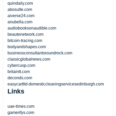
quindaily.com
abosulte.com
aiverse24.com
anubella.com
audiobooksonaudible.com
beautenetwork.com
bitcoin-tracing.com
bodyandshapes.com
businessconsultantsroundrock.com
classicglobalnews.com
cybercusp.com
britaintt.com
deconds.com
easycartltd-domesticcleaningservicesedinburgh.com
Links
uae-times.com
gamerifys.com