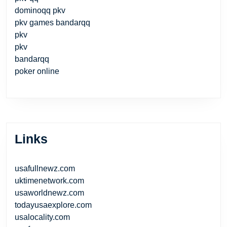
dominoqq pkv
pkv games bandarqq
pkv
pkv
bandarqq
poker online
Links
usafullnewz.com
uktimenetwork.com
usaworldnewz.com
todayusaexplore.com
usalocality.com