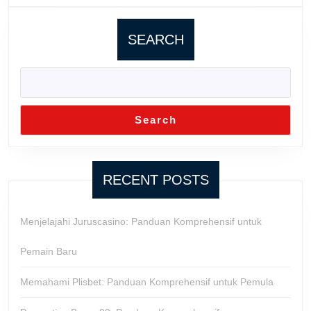
MORE
seniman
yang
SEARCH
penuh
teka
-
teki
Search
RECENT POSTS
Menjelajahi Juruscasino: Panduan Komprehensif untuk
Pemain Baru
Memahami Plisbet: Panduan Komprehensif untuk Pemula