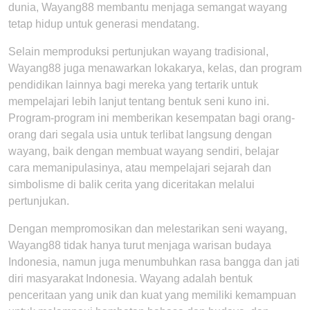
dunia, Wayang88 membantu menjaga semangat wayang
tetap hidup untuk generasi mendatang.
Selain memproduksi pertunjukan wayang tradisional,
Wayang88 juga menawarkan lokakarya, kelas, dan program
pendidikan lainnya bagi mereka yang tertarik untuk
mempelajari lebih lanjut tentang bentuk seni kuno ini.
Program-program ini memberikan kesempatan bagi orang-
orang dari segala usia untuk terlibat langsung dengan
wayang, baik dengan membuat wayang sendiri, belajar
cara memanipulasinya, atau mempelajari sejarah dan
simbolisme di balik cerita yang diceritakan melalui
pertunjukan.
Dengan mempromosikan dan melestarikan seni wayang,
Wayang88 tidak hanya turut menjaga warisan budaya
Indonesia, namun juga menumbuhkan rasa bangga dan jati
diri masyarakat Indonesia. Wayang adalah bentuk
penceritaan yang unik dan kuat yang memiliki kemampuan