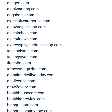
dattgen.com
didoivatnang.com
dogsbarks.com
dwmsoftwarehouse.com
enjoytroyjackson.com
epicaimbots.com
etech4news.com
expresspsychedelicsshop.com
fashionistani.com
feelingswed.com
firecabal.com
forbessmagazine.com
globalmarketlivetoday.com
gpl-license.com
grow2every.com
healthhousecare.com
healthkartreview.com
helpquitporn.com
highqualitybanknote.com