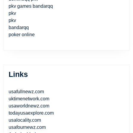
pkv games bandarqq
pkv
pkv
bandarqq
poker online
Links
usafullnewz.com
uktimenetwork.com
usaworldnewz.com
todayusaexplore.com
usalocality.com
usafournewz.com