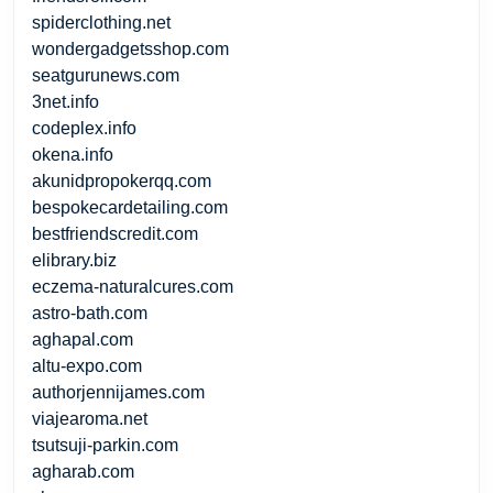
spiderclothing.net
wondergadgetsshop.com
seatgurunews.com
3net.info
codeplex.info
okena.info
akunidpropokerqq.com
bespokecardetailing.com
bestfriendscredit.com
elibrary.biz
eczema-naturalcures.com
astro-bath.com
aghapal.com
altu-expo.com
authorjennijames.com
viajearoma.net
tsutsuji-parkin.com
agharab.com