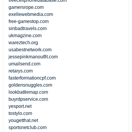
freecellphonedatabase.com
gamersrope.com
exellewebmedia.com
free-gamestop.com
sinbadtravels.com
ukmagzine.com
wareztech.org
usabestnetwork.com
jessepinkmanoutfit.com
umailsend.com
retarys.com
fasterformationcpf.com
goldensnuggles.com
lookbattlemap.com
buyrdpservice.com
yesport.net
tostylo.com
yougetthat.net
sportsnetclub.com