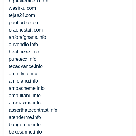
nghekiemtien.com
wasirku.com
tejas24.com
poolturbo.com
prachestait.com
artforafghans.info
airvendio.info
healthexe.info
puretecx.info
tecadvance.info
aminityio.info
amiolahu.info
ampacheme.info
ampullahu.info
aromaxme.info
asserthatecontrast.info
atenderme.info
bangumiio.info
bekosunhu.info