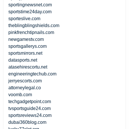
sportingnewsnet.com
sportstime24day.com
sporteslive.com
theblingblingshields.com
pinkfrenchtipnails.com
newgamestv.com
sportsgallerys.com
sportsmirrors.net
datasports.net
atasehirescortu.net
engineeringtechub.com
jerryescorts.com
attorneylegal.co
voomb.com
techgadgetpoint.com
tvsportsguide24.com
sportsreviews24.com
dubai360blog.com