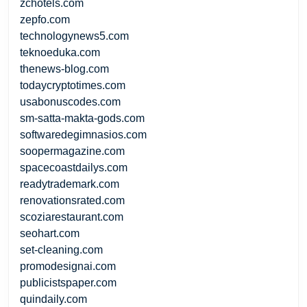
zchotels.com
zepfo.com
technologynews5.com
teknoeduka.com
thenews-blog.com
todaycryptotimes.com
usabonuscodes.com
sm-satta-makta-gods.com
softwaredegimnasios.com
soopermagazine.com
spacecoastdailys.com
readytrademark.com
renovationsrated.com
scoziarestaurant.com
seohart.com
set-cleaning.com
promodesignai.com
publicistspaper.com
quindaily.com