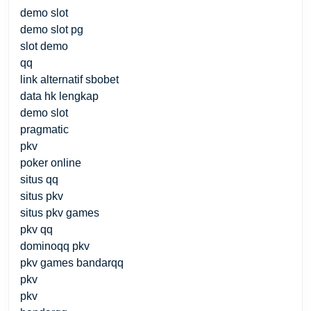
demo slot
demo slot pg
slot demo
qq
link alternatif sbobet
data hk lengkap
demo slot
pragmatic
pkv
poker online
situs qq
situs pkv
situs pkv games
pkv qq
dominoqq pkv
pkv games bandarqq
pkv
pkv