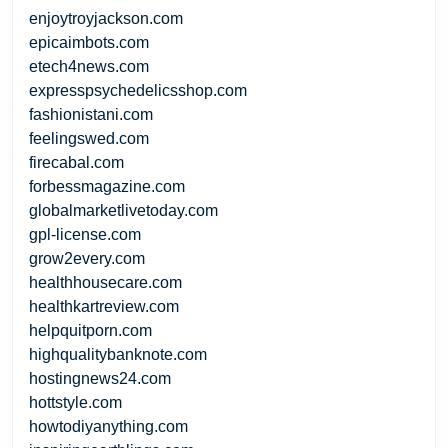
enjoytroyjackson.com
epicaimbots.com
etech4news.com
expresspsychedelicsshop.com
fashionistani.com
feelingswed.com
firecabal.com
forbessmagazine.com
globalmarketlivetoday.com
gpl-license.com
grow2every.com
healthhousecare.com
healthkartreview.com
helpquitporn.com
highqualitybanknote.com
hostingnews24.com
hottstyle.com
howtodiyanything.com