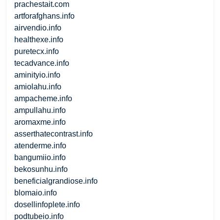
prachestait.com
artforafghans.info
airvendio.info
healthexe.info
puretecx.info
tecadvance.info
aminityio.info
amiolahu.info
ampacheme.info
ampullahu.info
aromaxme.info
asserthatecontrast.info
atenderme.info
bangumiio.info
bekosunhu.info
beneficialgrandiose.info
blomaio.info
dosellinfoplete.info
podtubeio.info