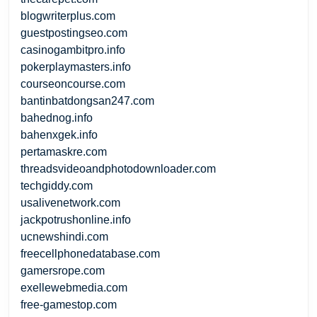
blogwriterplus.com
guestpostingseo.com
casinogambitpro.info
pokerplaymasters.info
courseoncourse.com
bantinbatdongsan247.com
bahednog.info
bahenxgek.info
pertamaskre.com
threadsvideoandphotodownloader.com
techgiddy.com
usalivenetwork.com
jackpotrushonline.info
ucnewshindi.com
freecellphonedatabase.com
gamersrope.com
exellewebmedia.com
free-gamestop.com