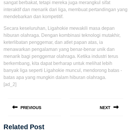
sangat berbakat, tetapi mereka juga merangkul sifat
interaktif dan menarik dari liga, membuat pertandingan yang
mendebarkan dan kompetitif.
Secara keseluruhan, Ligahokie mewakili masa depan
hiburan olahraga. Dengan kombinasi teknologi mutakhir,
keterlibatan penggemar, dan atlet papan atas, ia
menawarkan pengalaman yang benar-benar unik dan
menarik bagi penggemar olahraga. Ketika industri terus
berkembang, kita dapat berharap untuk melihat lebih
banyak liga seperti Ligahokie muncul, mendorong batas -
batas apa yang mungkin dalam hiburan olahraga.
[ad_2]
Post
navigation
PREVIOUS
NEXT
Previous
Next
post:
post:
Related Post