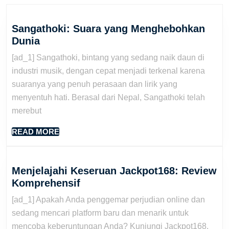
Sangathoki: Suara yang Menghebohkan
Sangathoki:
Dunia
Suara
[ad_1] Sangathoki, bintang yang sedang naik daun di
yang
industri musik, dengan cepat menjadi terkenal karena
Menghebohkan
suaranya yang penuh perasaan dan lirik yang
Dunia
menyentuh hati. Berasal dari Nepal, Sangathoki telah
merebut
READ
READ MORE
MORE
Menjelajahi Keseruan Jackpot168: Review
Menjelajahi
Komprehensif
Keseruan
[ad_1] Apakah Anda penggemar perjudian online dan
Jackpot168:
sedang mencari platform baru dan menarik untuk
Review
mencoba keberuntungan Anda? Kunjungi Jackpot168,