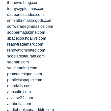
thenews-blog.com
todaycryptotimes.com
usabonuscodes.com
sm-satta-makta-gods.com
softwaredegimnasios.com
soopermagazine.com
spacecoastdailys.com
readytrademark.com
renovationsrated.com
scoziarestaurant.com
seohart.com
set-cleaning.com
promodesignai.com
publicistspaper.com
quindaily.com
abosulte.com
aiverse24.com
anubella.com
audiobooksonaudible.com