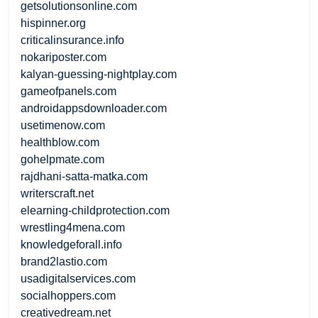
getsolutionsonline.com
hispinner.org
criticalinsurance.info
nokariposter.com
kalyan-guessing-nightplay.com
gameofpanels.com
androidappsdownloader.com
usetimenow.com
healthblow.com
gohelpmate.com
rajdhani-satta-matka.com
writerscraft.net
elearning-childprotection.com
wrestling4mena.com
knowledgeforall.info
brand2lastio.com
usadigitalservices.com
socialhoppers.com
creativedream.net