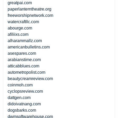
greatpai.com
paperlanterntheatre.org
freeworshipnetwork.com
watercraftllc.com
abourge.com
afiliixs.com
alharammallz.com
americanbulletins.com
asespares.com
arabianstime.com
atticabblues.com
autometropolist.com
beautycreamreview.com
coinmoh.com
cyclopsreview.com
dattgen.com
didoivatnang.com
dogsbarks.com
dwmsoftwarehouse.com