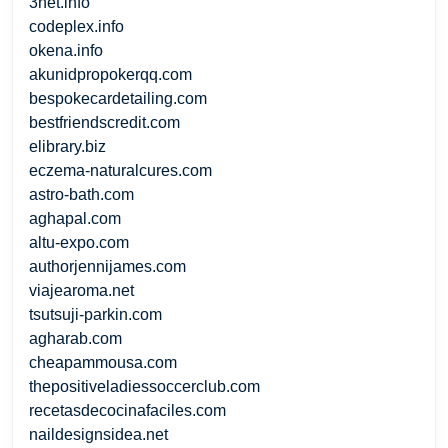
3net.info
codeplex.info
okena.info
akunidpropokerqq.com
bespokecardetailing.com
bestfriendscredit.com
elibrary.biz
eczema-naturalcures.com
astro-bath.com
aghapal.com
altu-expo.com
authorjennijames.com
viajearoma.net
tsutsuji-parkin.com
agharab.com
cheapammousa.com
thepositiveladiessoccerclub.com
recetasdecocinafaciles.com
naildesignsidea.net