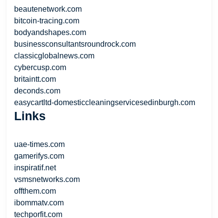
beautenetwork.com
bitcoin-tracing.com
bodyandshapes.com
businessconsultantsroundrock.com
classicglobalnews.com
cybercusp.com
britaintt.com
deconds.com
easycartltd-domesticcleaningservicesedinburgh.com
Links
uae-times.com
gamerifys.com
inspiratif.net
vsmsnetworks.com
offthem.com
ibommatv.com
techporfit.com