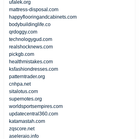
ufalek.org
mattress-disposal.com
happyflooringandcabinets.com
bodybuildinglife.co
qrdoggy.com
technologygud.com
realshocknews.com
pickgb.com
healthmistakes.com
ksfashiondresses.com
patterntrader.org
cnhpa.net
sitalotus.com
supernotes.org
worldsportsempires.com
updatecentral360.com
katamastah.com
zqscore.net
aseleraio.info