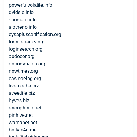
powerfulvolatile.info
qvidsio.info
shumaio.info
slotherio.info
cysapluscertification.org
fortnitehacks.org
loginsearch.org
aodecor.org
donorsmatch.org
nowtimes.org
casinoeing.org
livemocha.biz
streetlife.biz
hyves.biz
enoughinfo.net
pinhive.net
warnabet.net
bollym4u.me